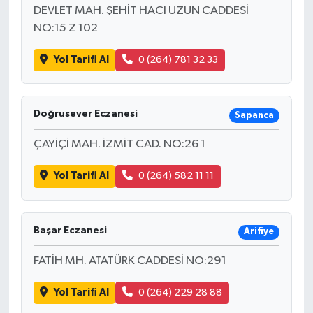
DEVLET MAH. ŞEHİT HACI UZUN CADDESİ
NO:15 Z 102
Yol Tarifi Al
0 (264) 781 32 33
Doğrusever Eczanesi
Sapanca
ÇAYİÇİ MAH. İZMİT CAD. NO:26 1
Yol Tarifi Al
0 (264) 582 11 11
Başar Eczanesi
Arifiye
FATİH MH. ATATÜRK CADDESİ NO:291
Yol Tarifi Al
0 (264) 229 28 88