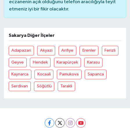
eczanenin açık olduğunu telefon aracılığıyla teyit
etmeniz iyi bir fikir olacaktır.
Sakarya Diğer İlçeler
Adapazari
Akyazi
Arifiye
Erenler
Ferizli
Geyve
Hendek
Karapürçek
Karasu
Kaynarca
Kocaali
Pamukova
Sapanca
Serdivan
Söğütlü
Tarakli