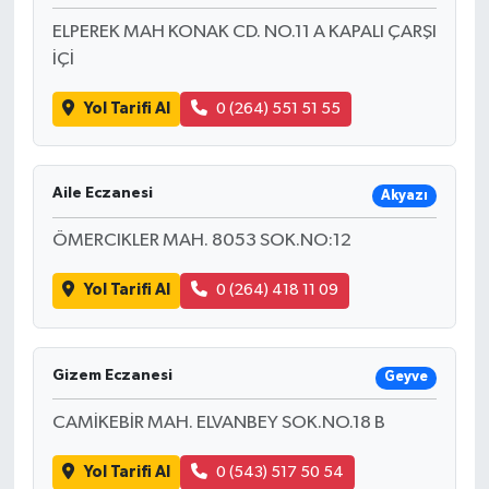
ELPEREK MAH KONAK CD. NO.11 A KAPALI ÇARŞI
İÇİ
Yol Tarifi Al
0 (264) 551 51 55
Aile Eczanesi
Akyazı
ÖMERCIKLER MAH. 8053 SOK.NO:12
Yol Tarifi Al
0 (264) 418 11 09
Gizem Eczanesi
Geyve
CAMİKEBİR MAH. ELVANBEY SOK.NO.18 B
Yol Tarifi Al
0 (543) 517 50 54