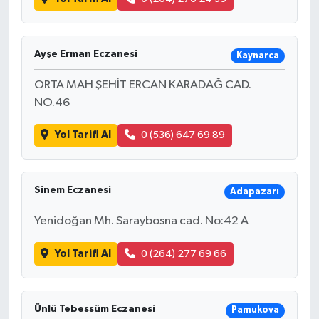
Ayşe Erman Eczanesi
Kaynarca
ORTA MAH ŞEHİT ERCAN KARADAĞ CAD.
NO.46
Yol Tarifi Al
0 (536) 647 69 89
Sinem Eczanesi
Adapazarı
Yenidoğan Mh. Saraybosna cad. No:42 A
Yol Tarifi Al
0 (264) 277 69 66
Ünlü Tebessüm Eczanesi
Pamukova