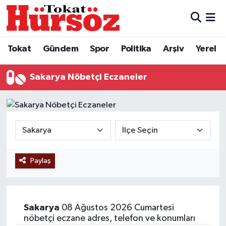
Tokat
Nöbetçi Eczaneler
Tokat
Gündem
Spor
Politika
Arşiv
Yerel
Türkiye Gündemi
Hava Durumu
Sakarya Nöbetçi Eczaneler
Gündem
Tokat Namaz Vakitleri
Asayiş
Trafik Durumu
Spor
Süper Lig Puan Durumu ve Fikstür
Paylaş
Politika
Tüm Manşetler
Tokat Spor
Son Dakika Haberleri
Sakarya
08 Ağustos 2026 Cumartesi
Eğitim
Haber Arşivi
nöbetçi eczane adres, telefon ve konumları