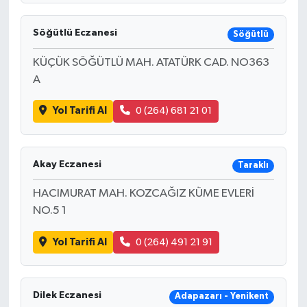
Söğütlü Eczanesi
Söğütlü
KÜÇÜK SÖĞÜTLÜ MAH. ATATÜRK CAD. NO363
A
Yol Tarifi Al
0 (264) 681 21 01
Akay Eczanesi
Taraklı
HACIMURAT MAH. KOZCAĞIZ KÜME EVLERİ
NO.5 1
Yol Tarifi Al
0 (264) 491 21 91
Dilek Eczanesi
Adapazarı - Yenikent