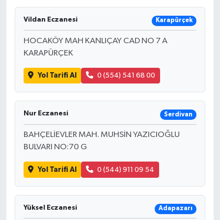
Ekonomi
Vildan Eczanesi
Karapürçek
HOCAKÖY MAH KANLIÇAY CAD NO 7 A
Sağlık
KARAPÜRÇEK
Tokat Haber
Yol Tarifi Al
0 (554) 541 68 00
Nur Eczanesi
Serdivan
BAHÇELİEVLER MAH. MUHSİN YAZICIOĞLU
BULVARI NO:70 G
Yol Tarifi Al
0 (544) 911 09 54
Yüksel Eczanesi
Adapazarı