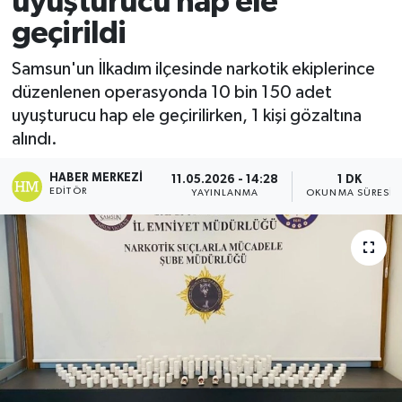
uyuşturucu hap ele
geçirildi
Ekonomi
Samsun'un İlkadım ilçesinde narkotik ekiplerince
Sağlık
düzenlenen operasyonda 10 bin 150 adet
uyuşturucu hap ele geçirilirken, 1 kişi gözaltına
Tokat Haber
alındı.
HABER MERKEZI
11.05.2026 - 14:28
1 DK
EDITÖR
YAYINLANMA
OKUNMA SÜRESI