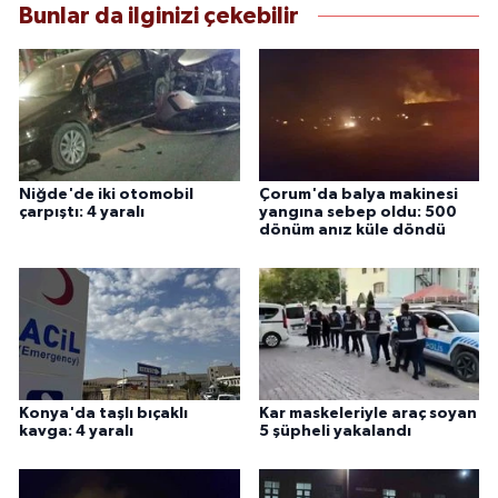
Bunlar da ilginizi çekebilir
Niğde'de iki otomobil
Çorum'da balya makinesi
çarpıştı: 4 yaralı
yangına sebep oldu: 500
dönüm anız küle döndü
Konya'da taşlı bıçaklı
Kar maskeleriyle araç soyan
kavga: 4 yaralı
5 şüpheli yakalandı