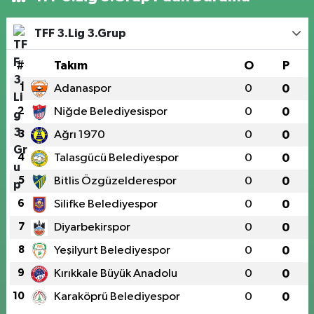
TFF 3.Lig 3.Grup
#
Takım
O
P
1
Adanaspor
0
0
2
Niğde Belediyesispor
0
0
3
Ağrı 1970
0
0
4
Talasgücü Belediyespor
0
0
5
Bitlis Özgüzelderespor
0
0
6
Silifke Belediyespor
0
0
7
Diyarbekirspor
0
0
8
Yeşilyurt Belediyespor
0
0
9
Kırıkkale Büyük Anadolu
0
0
10
Karaköprü Belediyespor
0
0