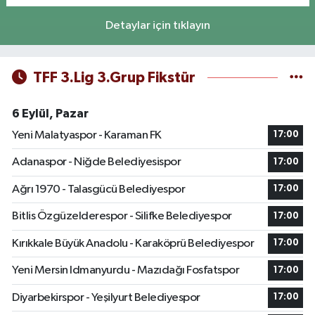
Detaylar için tıklayın
TFF 3.Lig 3.Grup Fikstür
6 Eylül, Pazar
Yeni Malatyaspor - Karaman FK
17:00
Adanaspor - Niğde Belediyesispor
17:00
Ağrı 1970 - Talasgücü Belediyespor
17:00
Bitlis Özgüzelderespor - Silifke Belediyespor
17:00
Kırıkkale Büyük Anadolu - Karaköprü Belediyespor
17:00
Yeni Mersin Idmanyurdu - Mazıdağı Fosfatspor
17:00
Diyarbekirspor - Yeşilyurt Belediyespor
17:00