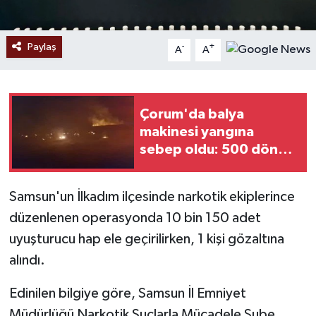
Paylaş
-
+
A
A
Çorum'da balya
makinesi yangına
sebep oldu: 500 dönüm
anız küle döndü
Samsun'un İlkadım ilçesinde narkotik ekiplerince
düzenlenen operasyonda 10 bin 150 adet
uyuşturucu hap ele geçirilirken, 1 kişi gözaltına
alındı.
Edinilen bilgiye göre, Samsun İl Emniyet
Müdürlüğü Narkotik Suçlarla Mücadele Şube