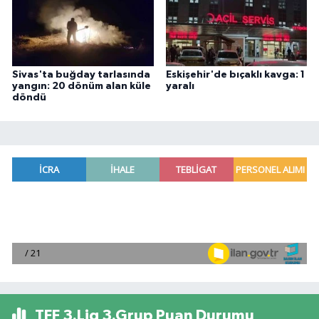
Sivas'ta buğday tarlasında
Eskişehir'de bıçaklı kavga: 1
yangın: 20 dönüm alan küle
yaralı
döndü
TFF 3.Lig 3.Grup Puan Durumu