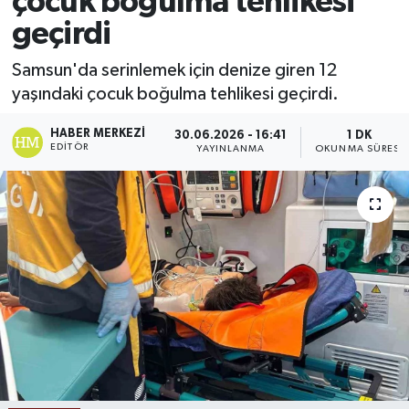
çocuk boğulma tehlikesi
geçirdi
Ekonomi
Samsun'da serinlemek için denize giren 12
Sağlık
yaşındaki çocuk boğulma tehlikesi geçirdi.
Tokat Haber
HABER MERKEZI
30.06.2026 - 16:41
1 DK
EDITÖR
YAYINLANMA
OKUNMA SÜRESI