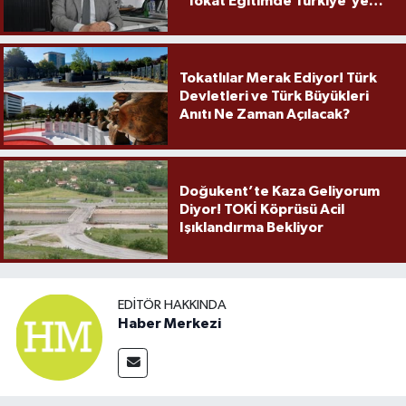
"Tokat Eğitimde Türkiye'ye
Örnek Olmaya Devam Ediyor"
Tokatlılar Merak Ediyor! Türk
Devletleri ve Türk Büyükleri
Anıtı Ne Zaman Açılacak?
Doğukent’te Kaza Geliyorum
Diyor! TOKİ Köprüsü Acil
Işıklandırma Bekliyor
EDITÖR HAKKINDA
Haber Merkezi