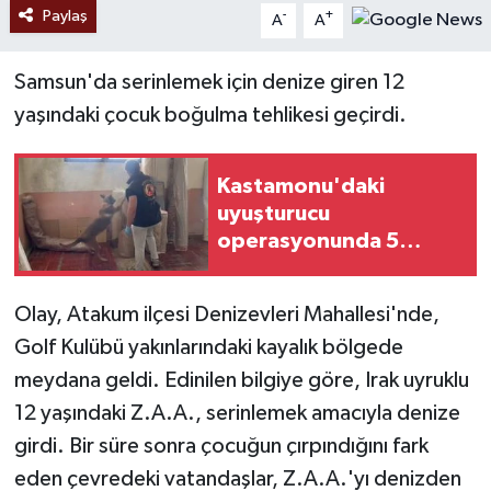
Paylaş
-
+
A
A
Samsun'da serinlemek için denize giren 12
yaşındaki çocuk boğulma tehlikesi geçirdi.
Kastamonu'daki
uyuşturucu
operasyonunda 5
şüpheli tutuklandı
Olay, Atakum ilçesi Denizevleri Mahallesi'nde,
Golf Kulübü yakınlarındaki kayalık bölgede
meydana geldi. Edinilen bilgiye göre, Irak uyruklu
12 yaşındaki Z.A.A., serinlemek amacıyla denize
girdi. Bir süre sonra çocuğun çırpındığını fark
eden çevredeki vatandaşlar, Z.A.A.'yı denizden