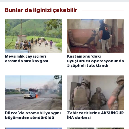
Bunlar da ilginizi çekebilir
Mevsimlik çay işçileri
Kastamonu'daki
arasında sıra kavgası
uyuşturucu operasyonunda
5 şüpheli tutuklandı
Düzce'de otomobil yangını
Zehir tacirlerine AKSUNGUR
büyümeden söndürüldü
İHA darbesi