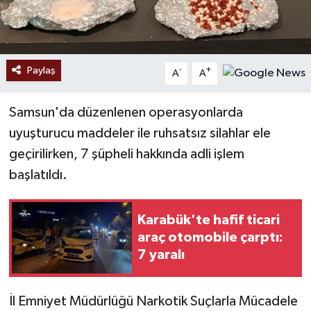
Paylaş
-
+
A
A
Samsun'da düzenlenen operasyonlarda
uyuşturucu maddeler ile ruhsatsız silahlar ele
geçirilirken, 7 şüpheli hakkında adli işlem
başlatıldı.
Karabük'te hafif ticari
araç otomobile çarptı:
7 yaralı
İl Emniyet Müdürlüğü Narkotik Suçlarla Mücadele