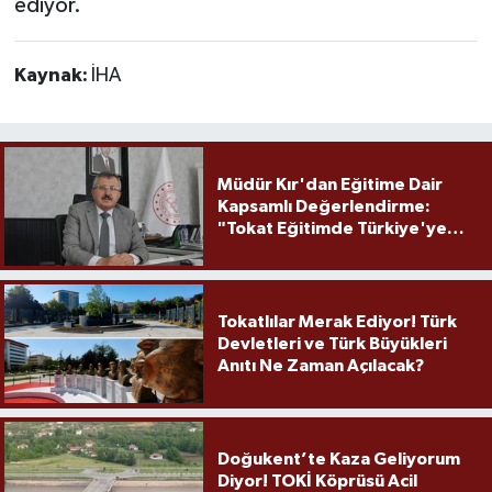
ediyor.
Kaynak:
İHA
Müdür Kır'dan Eğitime Dair
Kapsamlı Değerlendirme:
"Tokat Eğitimde Türkiye'ye
Örnek Olmaya Devam Ediyor"
Tokatlılar Merak Ediyor! Türk
Devletleri ve Türk Büyükleri
Anıtı Ne Zaman Açılacak?
Doğukent’te Kaza Geliyorum
Diyor! TOKİ Köprüsü Acil