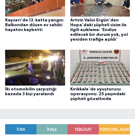
Kayseri'de 13. katta yangın:
Artvin Valisi Ergün'den
Balkondan düşen ev sahibi
Hopa'daki şüpheli cisim ile
hayatını kaybetti
ilgili açıklama: 'Endişe
edilecek bir durum yok, yol
yeniden trafiğe açıldı'
İki otomobilin çarpıştığı
Kırıkkale'de uyuşturucu
kazada 3 kişi yaralandı
operasyonu: 25 yaşındaki
şüpheli gözaltında