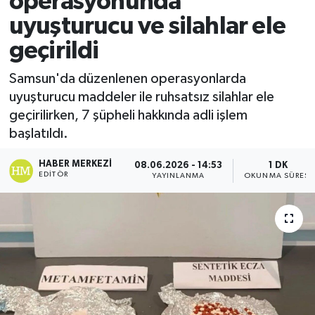
operasyonunda
uyuşturucu ve silahlar ele
Ekonomi
geçirildi
Sağlık
Samsun'da düzenlenen operasyonlarda
uyuşturucu maddeler ile ruhsatsız silahlar ele
Tokat Haber
geçirilirken, 7 şüpheli hakkında adli işlem
başlatıldı.
HABER MERKEZI
08.06.2026 - 14:53
1 DK
EDITÖR
YAYINLANMA
OKUNMA SÜRESI