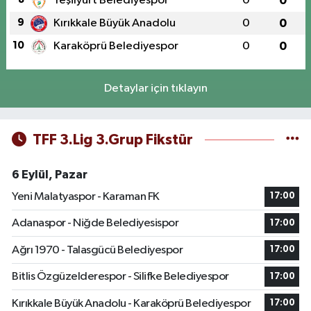
Yeşilyurt Belediyespor
0
0
9
Kırıkkale Büyük Anadolu
0
0
10
Karaköprü Belediyespor
0
0
Detaylar için tıklayın
TFF 3.Lig 3.Grup Fikstür
6 Eylül, Pazar
Yeni Malatyaspor - Karaman FK
17:00
Adanaspor - Niğde Belediyesispor
17:00
Ağrı 1970 - Talasgücü Belediyespor
17:00
Bitlis Özgüzelderespor - Silifke Belediyespor
17:00
Kırıkkale Büyük Anadolu - Karaköprü Belediyespor
17:00