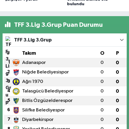
bulundu
TFF 3.Lig 3.Grup Puan Durumu
TFF 3.Lig 3.Grup
#
Takım
O
P
1
Adanaspor
0
0
2
Niğde Belediyesispor
0
0
3
Ağrı 1970
0
0
4
Talasgücü Belediyespor
0
0
5
Bitlis Özgüzelderespor
0
0
6
Silifke Belediyespor
0
0
7
Diyarbekirspor
0
0
8