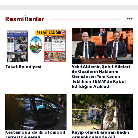
Resmi İlanlar
RESMİ İLANDIR
Tokat Belediyesi
Vekil Aldemir, Şehit Aileleri
ile Gazilerin Haklarını
Genişleten Yeni Kanun
Teklifinin TBMM’de Kabul
Edildiğini Açıkladı
Kastamonu'da iki otomobil
Kayıp olarak aranan kadın
çarpıştı: 4 yaralı
ormanlık alanda ölü