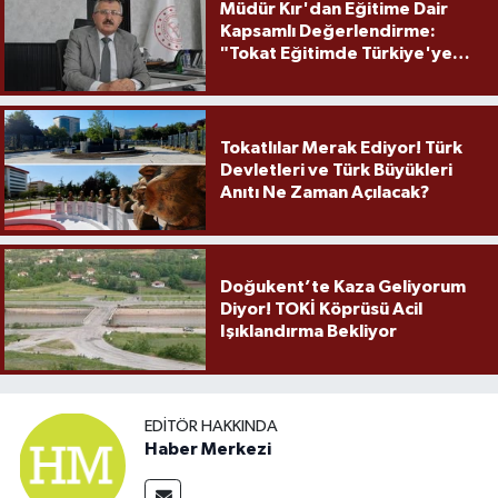
Müdür Kır'dan Eğitime Dair
Kapsamlı Değerlendirme:
"Tokat Eğitimde Türkiye'ye
Örnek Olmaya Devam Ediyor"
Tokatlılar Merak Ediyor! Türk
Devletleri ve Türk Büyükleri
Anıtı Ne Zaman Açılacak?
Doğukent’te Kaza Geliyorum
Diyor! TOKİ Köprüsü Acil
Işıklandırma Bekliyor
EDITÖR HAKKINDA
Haber Merkezi