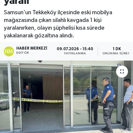
yaralı
Ekonomi
Samsun'un Tekkeköy ilçesinde eski mobilya
mağazasında çıkan silahlı kavgada 1 kişi
Sağlık
yaralanırken, olayın şüphelisi kısa sürede
yakalanarak gözaltına alındı.
Tokat Haber
HABER MERKEZI
09.07.2026 - 15:40
1 DK
EDITÖR
YAYINLANMA
OKUNMA SÜRESI