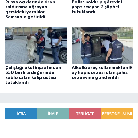
Rusya açıklarında dron
Polise saldırıp görevini
saldırısına uğrayan
yaptırmayan 2 şüpheli
gemideki yaralılar
tutuklandı
Samsun'a getirildi
Çalıştığı okul inşaatından
Alkollü araç kullanmaktan 9
650 bin lira değerinde
ay hapis cezası olan şahıs
kablo çalan kalıp ustası
cezaevine gönderildi
tutuklandı