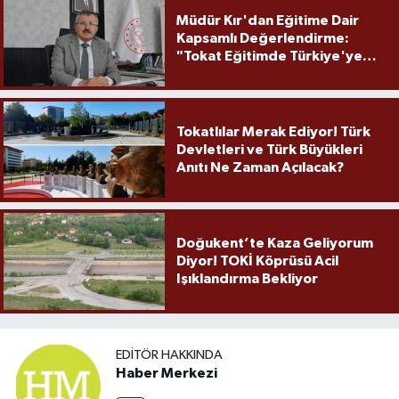
Müdür Kır'dan Eğitime Dair
Kapsamlı Değerlendirme:
"Tokat Eğitimde Türkiye'ye
Örnek Olmaya Devam Ediyor"
Tokatlılar Merak Ediyor! Türk
Devletleri ve Türk Büyükleri
Anıtı Ne Zaman Açılacak?
Doğukent’te Kaza Geliyorum
Diyor! TOKİ Köprüsü Acil
Işıklandırma Bekliyor
EDITÖR HAKKINDA
Haber Merkezi