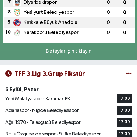
7
Diyarbekirspor
0
0
8
Yeşilyurt Belediyespor
0
0
9
Kırıkkale Büyük Anadolu
0
0
10
Karaköprü Belediyespor
0
0
Detaylar için tıklayın
TFF 3.Lig 3.Grup Fikstür
6 Eylül, Pazar
Yeni Malatyaspor - Karaman FK
17:00
Adanaspor - Niğde Belediyesispor
17:00
Ağrı 1970 - Talasgücü Belediyespor
17:00
Bitlis Özgüzelderespor - Silifke Belediyespor
17:00