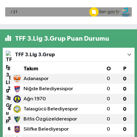
TFF 3.Lig 3.Grup Puan Durumu
TFF 3.Lig 3.Grup
#
Takım
O
P
1
Adanaspor
0
0
2
Niğde Belediyesispor
0
0
3
Ağrı 1970
0
0
4
Talasgücü Belediyespor
0
0
5
Bitlis Özgüzelderespor
0
0
6
Silifke Belediyespor
0
0