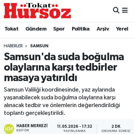
Tokat
Nöbetçi Eczaneler
Tokat
Gündem
Spor
Politika
Arşiv
Yerel
Türkiye Gündemi
Hava Durumu
HABERLER
SAMSUN
Gündem
Tokat Namaz Vakitleri
Samsun'da suda boğulma
olaylarına karşı tedbirler
Asayiş
Trafik Durumu
masaya yatırıldı
Spor
Süper Lig Puan Durumu ve Fikstür
Samsun Valiliği koordinesinde, yaz aylarında
yaşanabilecek suda boğulma olaylarına karşı
Politika
Tüm Manşetler
alınacak tedbir ve önlemlerin değerlendirildiği
toplantı gerçekleştirildi.
Tokat Spor
Son Dakika Haberleri
HABER MERKEZI
11.05.2026 - 17:32
2 DK
Eğitim
Haber Arşivi
EDITÖR
YAYINLANMA
OKUNMA SÜRESI