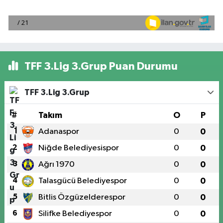
TFF 3.Lig 3.Grup Puan Durumu
TFF 3.Lig 3.Grup
#
Takım
O
P
1
Adanaspor
0
0
2
Niğde Belediyesispor
0
0
3
Ağrı 1970
0
0
4
Talasgücü Belediyespor
0
0
5
Bitlis Özgüzelderespor
0
0
6
Silifke Belediyespor
0
0