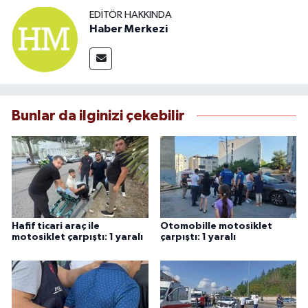
EDITÖR HAKKINDA
Haber Merkezi
Bunlar da ilginizi çekebilir
Hafif ticari araç ile
Otomobille motosiklet
motosiklet çarpıştı: 1 yaralı
çarpıştı: 1 yaralı