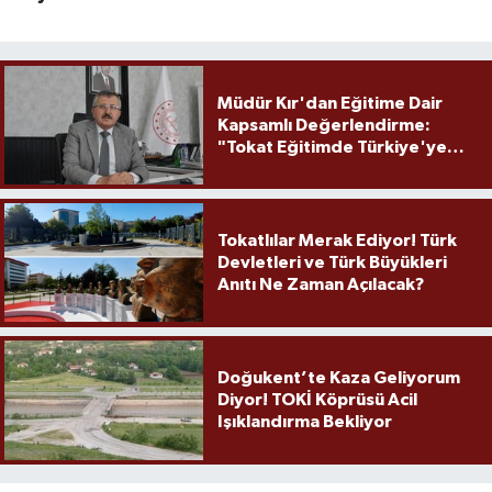
Müdür Kır'dan Eğitime Dair
Kapsamlı Değerlendirme:
"Tokat Eğitimde Türkiye'ye
Örnek Olmaya Devam Ediyor"
Tokatlılar Merak Ediyor! Türk
Devletleri ve Türk Büyükleri
Anıtı Ne Zaman Açılacak?
Doğukent’te Kaza Geliyorum
Diyor! TOKİ Köprüsü Acil
Işıklandırma Bekliyor