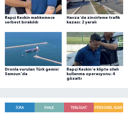
Rapçi Keskin mahkemece
Havza'da zincirleme trafik
serbest bırakıldı
kazası: 2 yaralı
Dronla vurulan Türk gemisi
Rapçi Keskin'e klipte silah
Samsun'da
kullanma operasyonu: 4
gözaltı