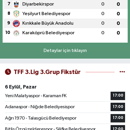
7
Diyarbekirspor
0
0
8
Yeşilyurt Belediyespor
0
0
9
Kırıkkale Büyük Anadolu
0
0
10
Karaköprü Belediyespor
0
0
Detaylar için tıklayın
TFF 3.Lig 3.Grup Fikstür
6 Eylül, Pazar
Yeni Malatyaspor - Karaman FK
17:00
Adanaspor - Niğde Belediyesispor
17:00
Ağrı 1970 - Talasgücü Belediyespor
17:00
Bitlis Özgüzelderespor - Silifke Belediyespor
17:00