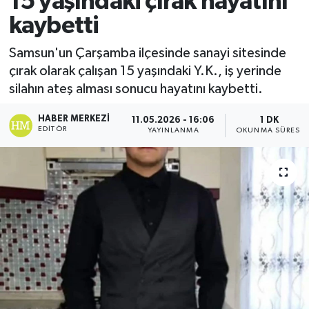
15 yaşındaki çırak hayatını
kaybetti
Ekonomi
Samsun'un Çarşamba ilçesinde sanayi sitesinde
Sağlık
çırak olarak çalışan 15 yaşındaki Y.K., iş yerinde
silahın ateş alması sonucu hayatını kaybetti.
Tokat Haber
HABER MERKEZI
11.05.2026 - 16:06
1 DK
EDITÖR
YAYINLANMA
OKUNMA SÜRESI