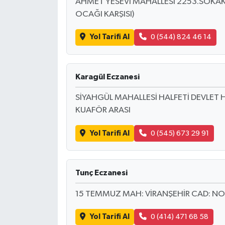
AHMET YESEVİ MAHALLESİ 2253.SOKAK 4
OCAĞI KARŞISI)
Yol Tarifi Al
0 (544) 824 46 14
Karagül Eczanesi
SİYAHGÜL MAHALLESİ HALFETİ DEVLET H
KUAFÖR ARASI
Yol Tarifi Al
0 (545) 673 29 91
Tunç Eczanesi
15 TEMMUZ MAH: VİRANŞEHİR CAD: NO
Yol Tarifi Al
0 (414) 471 68 58