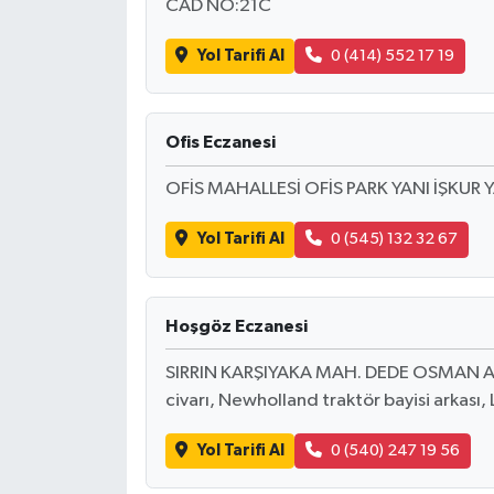
CAD NO:21C
Yol Tarifi Al
0 (414) 552 17 19
Ofis Eczanesi
OFİS MAHALLESİ OFİS PARK YANI İŞKUR 
Yol Tarifi Al
0 (545) 132 32 67
Hoşgöz Eczanesi
SIRRIN KARŞIYAKA MAH. DEDE OSMAN AVNİ
civarı, Newholland traktör bayisi arkası, La
Yol Tarifi Al
0 (540) 247 19 56