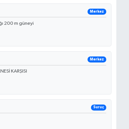
Merkez
ğı 200 m güneyi
Merkez
NESİ KARŞISI
Suruç