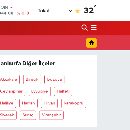
944,08
%-0.18
°
LAR
32
Tokat
7436
%0.18
RO
2510
%0.32
RLİN
4811
%0.38
M ALTIN
0.55
%0.03
T100
779
%-14
anlıurfa Diğer İlçeler
Akçakale
Birecik
Bozova
Ceylanpinar
Eyyübiye
Halfeti
Haliliye
Harran
Hilvan
Karaköprü
Siverek
Suruç
Viranşehir