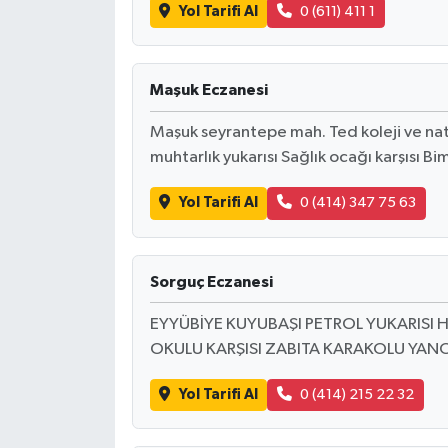
Yol Tarifi Al
0 (611) 411 1
Maşuk Eczanesi
Maşuk seyrantepe mah. Ted koleji ve natu
muhtarlık yukarısı Sağlık ocağı karşısı Bi
Yol Tarifi Al
0 (414) 347 75 63
Sorguç Eczanesi
EYYÜBİYE KUYUBAŞI PETROL YUKARISI H
OKULU KARŞISI ZABITA KARAKOLU YAN
Yol Tarifi Al
0 (414) 215 22 32