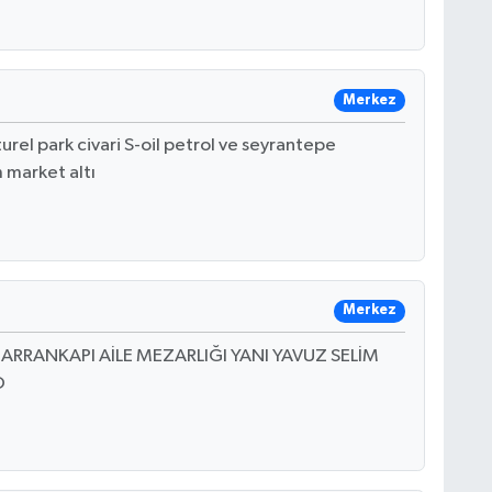
Merkez
rel park civari S-oil petrol ve seyrantepe
m market altı
Merkez
ARRANKAPI AİLE MEZARLIĞI YANI YAVUZ SELİM
O