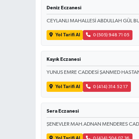
Deniz Eczanesi
CEYLANLI MAHALLESİ ABDULLAH GÜL BU
Yol Tarifi Al
0 (505) 948 71 05
Kayık Eczanesi
YUNUS EMRE CADDESİ ŞANMED HASTAN
Yol Tarifi Al
0 (414) 314 52 17
Sera Eczanesi
ŞENEVLER MAH.ADNAN MENDERES CAD.
Yol Tarifi Al
0 (414) 504 07 36