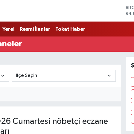
64.
DO
47,
EU
55,
Yerel
Resmi İlanlar
Tokat Haber
STE
64,
aneler
GRA
666
BİS
13.
Ş
26 Cumartesi nöbetçi eczane
arı