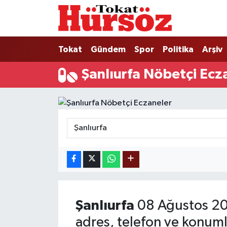
Tokat
Nöbetçi Eczaneler
Tokat
Gündem
Spor
Politika
Arşiv
Türkiye Gündemi
Hava Durumu
Şanlıurfa Nöbetçi Ecz
Gündem
Tokat Namaz Vakitleri
Asayiş
Trafik Durumu
Spor
Süper Lig Puan Durumu ve Fikstür
Politika
Tüm Manşetler
Tokat Spor
Son Dakika Haberleri
Şanlıurfa
08 Ağustos 20
Eğitim
Haber Arşivi
adres, telefon ve konuml