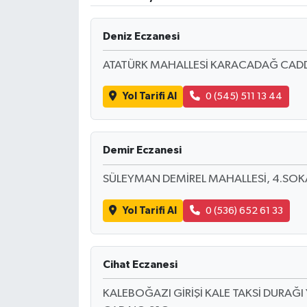
Ekonomi
Deniz Eczanesi
Sağlık
ATATÜRK MAHALLESİ KARACADAĞ CADD
Tokat Haber
Yol Tarifi Al
0 (545) 511 13 44
Demir Eczanesi
SÜLEYMAN DEMİREL MAHALLESİ, 4.SOK
Yol Tarifi Al
0 (536) 652 61 33
Cihat Eczanesi
KALEBOĞAZI GİRİŞİ KALE TAKSİ DURAĞI 