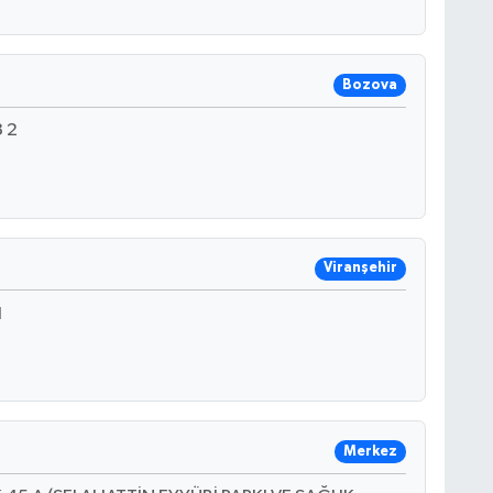
Bozova
 2
Viranşehir
I
Merkez