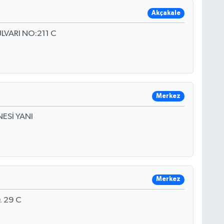
Akçakale
LVARI NO:211 C
Merkez
ESİ YANI
Merkez
 29 C