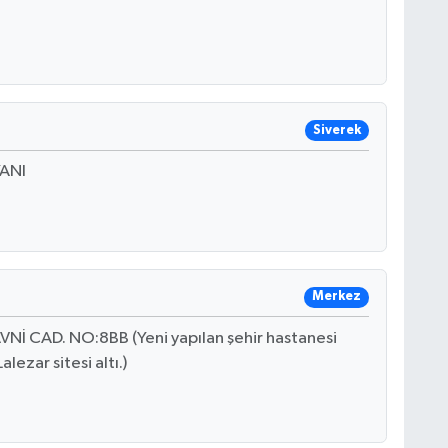
Siverek
YANI
Merkez
 CAD. NO:8BB (Yeni yapılan şehir hastanesi
lezar sitesi altı.)