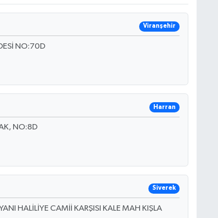
Viranşehir
ESİ NO:70D
Harran
AK, NO:8D
Siverek
YANI HALİLİYE CAMİİ KARŞISI KALE MAH KIŞLA