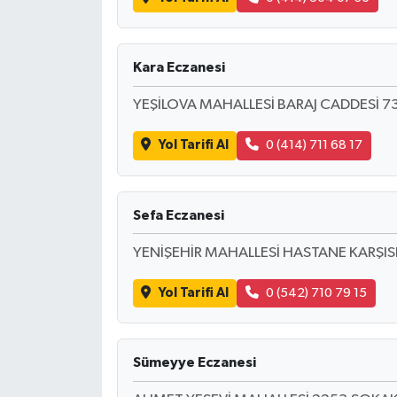
Kara Eczanesi
YEŞİLOVA MAHALLESİ BARAJ CADDESİ 73
Yol Tarifi Al
0 (414) 711 68 17
Sefa Eczanesi
YENİŞEHİR MAHALLESİ HASTANE KARŞIS
Yol Tarifi Al
0 (542) 710 79 15
Sümeyye Eczanesi