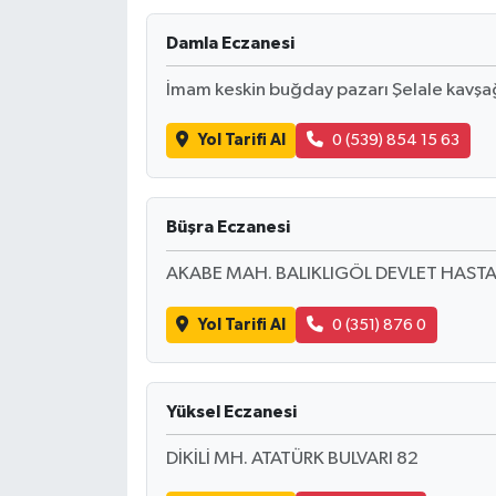
Damla Eczanesi
İmam keskin buğday pazarı Şelale kavşa
Yol Tarifi Al
0 (539) 854 15 63
Büşra Eczanesi
AKABE MAH. BALIKLIGÖL DEVLET HASTA
Yol Tarifi Al
0 (351) 876 0
Yüksel Eczanesi
DİKİLİ MH. ATATÜRK BULVARI 82