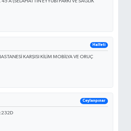
5 A (SELAHATTİN EYYÜBİ PARKI VE SAĞLIK
Halfeti
ASTANESİ KARŞISI KİLİM MOBİLYA VE ORUÇ
Ceylanpınar
:232D