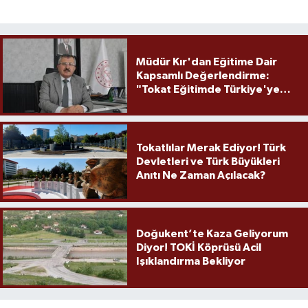
Müdür Kır'dan Eğitime Dair
Kapsamlı Değerlendirme:
"Tokat Eğitimde Türkiye'ye
Örnek Olmaya Devam Ediyor"
Tokatlılar Merak Ediyor! Türk
Devletleri ve Türk Büyükleri
Anıtı Ne Zaman Açılacak?
Doğukent’te Kaza Geliyorum
Diyor! TOKİ Köprüsü Acil
Işıklandırma Bekliyor