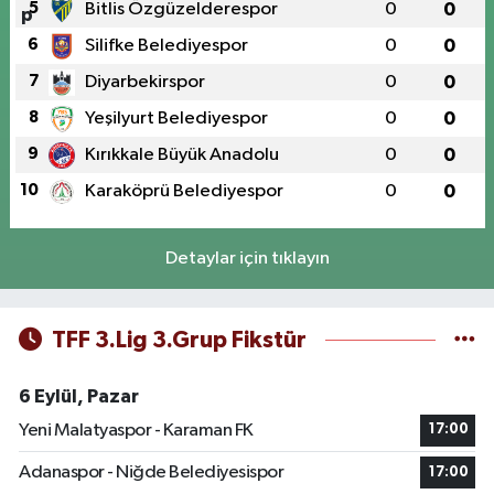
5
Bitlis Özgüzelderespor
0
0
6
Silifke Belediyespor
0
0
7
Diyarbekirspor
0
0
8
Yeşilyurt Belediyespor
0
0
9
Kırıkkale Büyük Anadolu
0
0
10
Karaköprü Belediyespor
0
0
Detaylar için tıklayın
TFF 3.Lig 3.Grup Fikstür
6 Eylül, Pazar
Yeni Malatyaspor - Karaman FK
17:00
Adanaspor - Niğde Belediyesispor
17:00