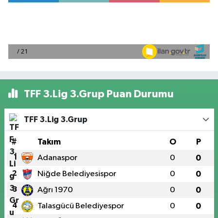
TFF 3.Lig 3.Grup Puan Durumu
TFF 3.Lig 3.Grup
#
Takım
O
P
1
Adanaspor
0
0
2
Niğde Belediyesispor
0
0
3
Ağrı 1970
0
0
4
Talasgücü Belediyespor
0
0