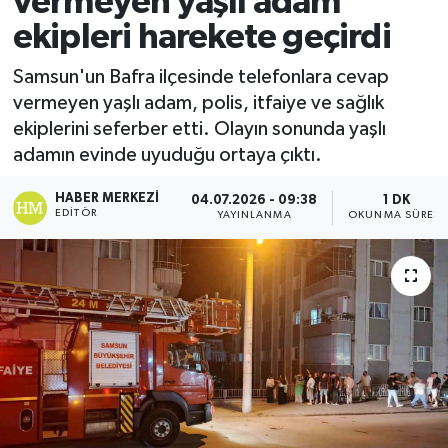
vermeyen yaşlı adam
ekipleri harekete geçirdi
Ekonomi
Samsun'un Bafra ilçesinde telefonlara cevap
Sağlık
vermeyen yaşlı adam, polis, itfaiye ve sağlık
ekiplerini seferber etti. Olayın sonunda yaşlı
Tokat Haber
adamın evinde uyuduğu ortaya çıktı.
HABER MERKEZI
04.07.2026 - 09:38
1 DK
EDITÖR
YAYINLANMA
OKUNMA SÜRESI