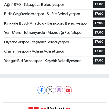
Ağrı 1970 - Talasgücü Belediyespor
17:00
Bitlis Özgüzelderespor - Silifke Belediyespor
17:00
Kırıkkale Büyük Anadolu - Karaköprü Belediyespor
17:00
Yeni Mersin Idmanyurdu - Mazıdağı Fosfatspor
17:00
Diyarbekirspor - Yeşilyurt Belediyespor
17:00
Osmaniyespor - Adana Adaletgucu
17:00
Yozgat Bld Bozokspor - Kırşehir Belediyespor
17:00