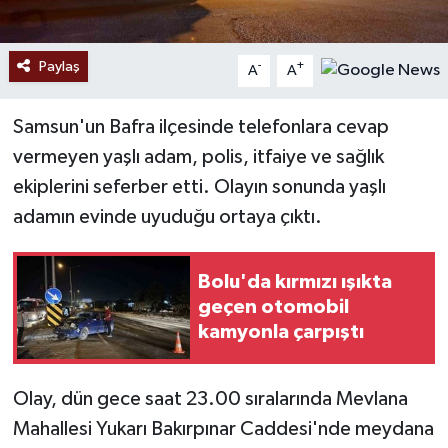
Paylaş
-
+
A
A
Samsun'un Bafra ilçesinde telefonlara cevap
vermeyen yaşlı adam, polis, itfaiye ve sağlık
ekiplerini seferber etti. Olayın sonunda yaşlı
adamın evinde uyuduğu ortaya çıktı.
Bolu'da kırmızı ışıkta
geçen otomobil
kamyonla çarpıştı
Olay, dün gece saat 23.00 sıralarında Mevlana
Mahallesi Yukarı Bakırpınar Caddesi'nde meydana