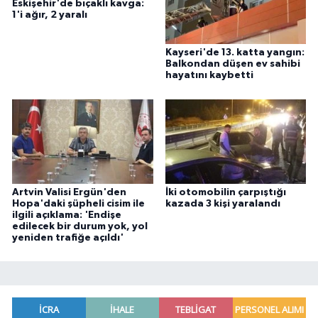
Eskişehir'de bıçaklı kavga:
1'i ağır, 2 yaralı
Kayseri'de 13. katta yangın:
Balkondan düşen ev sahibi
hayatını kaybetti
Artvin Valisi Ergün'den
İki otomobilin çarpıştığı
Hopa'daki şüpheli cisim ile
kazada 3 kişi yaralandı
ilgili açıklama: 'Endişe
edilecek bir durum yok, yol
yeniden trafiğe açıldı'