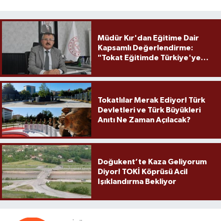
Müdür Kır'dan Eğitime Dair
Kapsamlı Değerlendirme:
"Tokat Eğitimde Türkiye'ye
Örnek Olmaya Devam Ediyor"
Tokatlılar Merak Ediyor! Türk
Devletleri ve Türk Büyükleri
Anıtı Ne Zaman Açılacak?
Doğukent’te Kaza Geliyorum
Diyor! TOKİ Köprüsü Acil
Işıklandırma Bekliyor