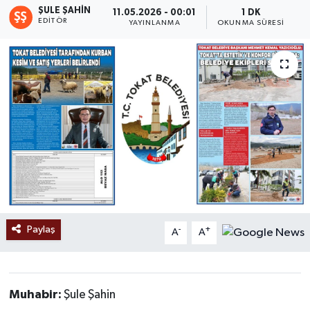
ŞULE ŞAHIN
11.05.2026 - 00:01
1 DK
EDITÖR
Ekonomi
YAYINLANMA
OKUNMA SÜRESI
Sağlık
Tokat Haber
Paylaş
-
+
A
A
Muhabir:
Şule Şahin