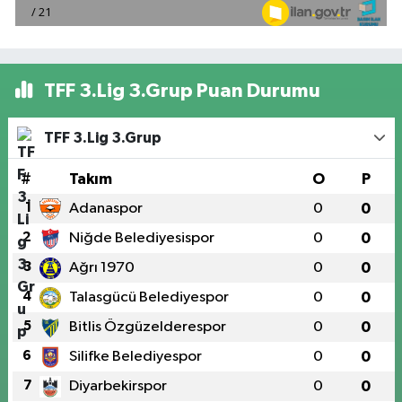
TFF 3.Lig 3.Grup Puan Durumu
TFF 3.Lig 3.Grup
#
Takım
O
P
1
Adanaspor
0
0
2
Niğde Belediyesispor
0
0
3
Ağrı 1970
0
0
4
Talasgücü Belediyespor
0
0
5
Bitlis Özgüzelderespor
0
0
6
Silifke Belediyespor
0
0
7
Diyarbekirspor
0
0