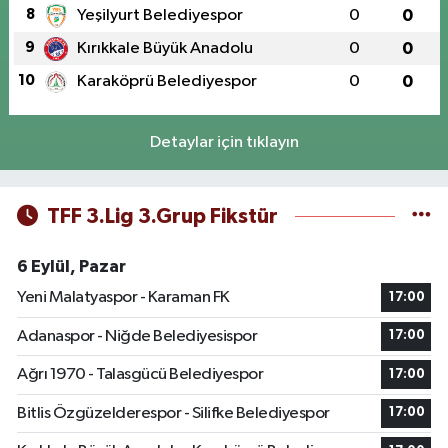
8
Yeşilyurt Belediyespor
0
0
9
Kırıkkale Büyük Anadolu
0
0
10
Karaköprü Belediyespor
0
0
Detaylar için tıklayın
TFF 3.Lig 3.Grup Fikstür
6 Eylül, Pazar
Yeni Malatyaspor - Karaman FK
17:00
Adanaspor - Niğde Belediyesispor
17:00
Ağrı 1970 - Talasgücü Belediyespor
17:00
Bitlis Özgüzelderespor - Silifke Belediyespor
17:00