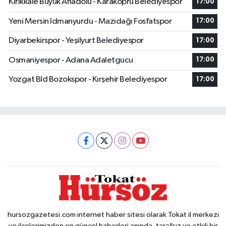
Kırıkkale Büyük Anadolu - Karaköprü Belediyespor
17:00
Yeni Mersin Idmanyurdu - Mazıdağı Fosfatspor
17:00
Diyarbekirspor - Yeşilyurt Belediyespor
17:00
Osmaniyespor - Adana Adaletgucu
17:00
Yozgat Bld Bozokspor - Kırşehir Belediyespor
17:00
hursozgazetesi.com internet haber sitesi olarak Tokat il merkezi
ve ilçelerimizden en güncel haberleri anında, tarafsız ve etkili bir