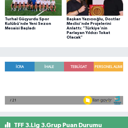
Turhal Güçyurdu Spor
Başkan Yazıcıoğlu, Dostlar
Kulübü’nde Yeni Sezon
Meclisi'nde Projelerini
Mesaisi Başladı
Anlattı: "Türkiye'nin
Parlayan Yıldızı Tokat
Olacak"
TFF 3.Lig 3.Grup Puan Durumu