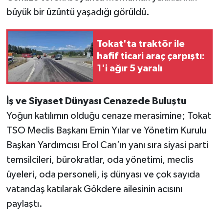
büyük bir üzüntü yaşadığı görüldü.
Tokat'ta traktör ile
hafif ticari araç çarpıştı:
1'i ağır 5 yaralı
İş ve Siyaset Dünyası Cenazede Buluştu
Yoğun katılımın olduğu cenaze merasimine; Tokat
TSO Meclis Başkanı Emin Yılar ve Yönetim Kurulu
Başkan Yardımcısı Erol Can’ın yanı sıra siyasi parti
temsilcileri, bürokratlar, oda yönetimi, meclis
üyeleri, oda personeli, iş dünyası ve çok sayıda
vatandaş katılarak Gökdere ailesinin acısını
paylaştı.