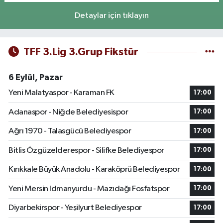
Detaylar için tıklayın
TFF 3.Lig 3.Grup Fikstür
6 Eylül, Pazar
Yeni Malatyaspor - Karaman FK
17:00
Adanaspor - Niğde Belediyesispor
17:00
Ağrı 1970 - Talasgücü Belediyespor
17:00
Bitlis Özgüzelderespor - Silifke Belediyespor
17:00
Kırıkkale Büyük Anadolu - Karaköprü Belediyespor
17:00
Yeni Mersin Idmanyurdu - Mazıdağı Fosfatspor
17:00
Diyarbekirspor - Yeşilyurt Belediyespor
17:00