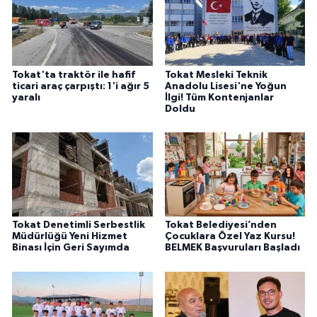
Tokat'ta traktör ile hafif
Tokat Mesleki Teknik
ticari araç çarpıştı: 1'i ağır 5
Anadolu Lisesi'ne Yoğun
yaralı
İlgi! Tüm Kontenjanlar
Doldu
Tokat Denetimli Serbestlik
Tokat Belediyesi’nden
Müdürlüğü Yeni Hizmet
Çocuklara Özel Yaz Kursu!
Binası İçin Geri Sayımda
BELMEK Başvuruları Başladı