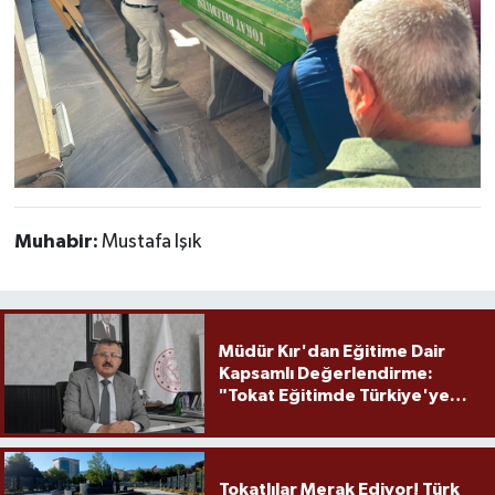
Muhabir:
Mustafa Işık
Müdür Kır'dan Eğitime Dair
Kapsamlı Değerlendirme:
"Tokat Eğitimde Türkiye'ye
Örnek Olmaya Devam Ediyor"
Tokatlılar Merak Ediyor! Türk