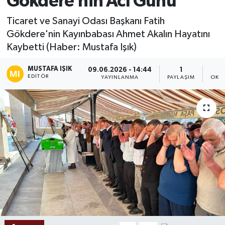
Gökdere’nin Acı Günü
Ekonomi
Ticaret ve Sanayi Odası Başkanı Fatih
Gökdere'nin Kayınbabası Ahmet Akalın Hayatını
Sağlık
Kaybetti (Haber: Mustafa Işık)
Tokat Haber
MUSTAFA IŞIK
09.06.2026 - 14:44
1
EDITÖR
YAYINLANMA
PAYLAŞIM
OKU