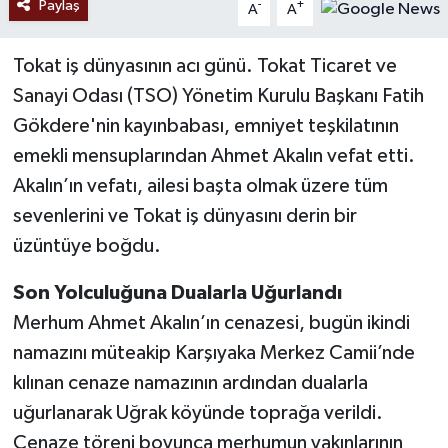
Paylaş
-
+
A
A
Tokat iş dünyasının acı günü. Tokat Ticaret ve
Sanayi Odası (TSO) Yönetim Kurulu Başkanı Fatih
Gökdere'nin kayınbabası, emniyet teşkilatının
emekli mensuplarından Ahmet Akalın vefat etti.
Akalın’ın vefatı, ailesi başta olmak üzere tüm
sevenlerini ve Tokat iş dünyasını derin bir
üzüntüye boğdu.
Son Yolculuğuna Dualarla Uğurlandı
Merhum Ahmet Akalın’ın cenazesi, bugün ikindi
namazını müteakip Karşıyaka Merkez Camii’nde
kılınan cenaze namazının ardından dualarla
uğurlanarak Uğrak köyünde toprağa verildi.
Cenaze töreni boyunca merhumun yakınlarının