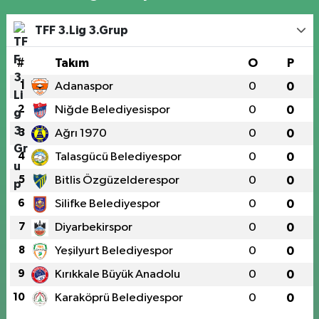
TFF 3.Lig 3.Grup
#
Takım
O
P
1
Adanaspor
0
0
2
Niğde Belediyesispor
0
0
3
Ağrı 1970
0
0
4
Talasgücü Belediyespor
0
0
5
Bitlis Özgüzelderespor
0
0
6
Silifke Belediyespor
0
0
7
Diyarbekirspor
0
0
8
Yeşilyurt Belediyespor
0
0
9
Kırıkkale Büyük Anadolu
0
0
10
Karaköprü Belediyespor
0
0