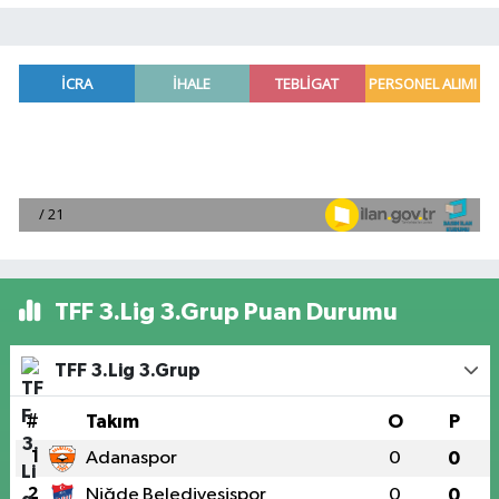
TFF 3.Lig 3.Grup Puan Durumu
TFF 3.Lig 3.Grup
#
Takım
O
P
1
Adanaspor
0
0
2
Niğde Belediyesispor
0
0