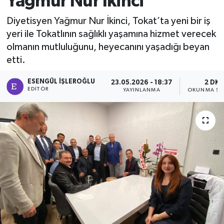
Yağmur Nur İkinci
Ekonomi
Diyetisyen Yağmur Nur İkinci, Tokat’ta yeni bir iş
yeri ile Tokatlının sağlıklı yaşamına hizmet verecek
Sağlık
olmanın mutluluğunu, heyecanını yaşadığı beyan
etti.
Tokat Haber
ESENGÜL İŞLEROĞLU
23.05.2026 - 18:37
2 DK
EDITÖR
YAYINLANMA
OKUNMA SÜ