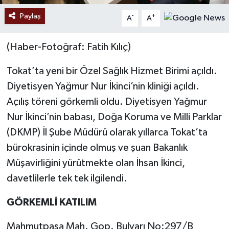
Paylaş
-
+
A
A
(Haber-Fotoğraf: Fatih Kılıç)
Tokat’ta yeni bir Özel Sağlık Hizmet Birimi açıldı.
Diyetisyen Yağmur Nur İkinci’nin kliniği açıldı.
Açılış töreni görkemli oldu. Diyetisyen Yağmur
Nur İkinci’nin babası, Doğa Koruma ve Milli Parklar
(DKMP) İl Şube Müdürü olarak yıllarca Tokat’ta
bürokrasinin içinde olmuş ve şuan Bakanlık
Müşavirliğini yürütmekte olan İhsan İkinci,
davetlilerle tek tek ilgilendi.
GÖRKEMLİ KATILIM
Mahmutpaşa Mah. Gop. Bulvarı No:297/B