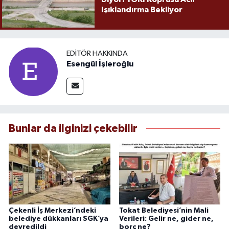
Işıklandırma Bekliyor
EDITÖR HAKKINDA
Esengül İşleroğlu
Bunlar da ilginizi çekebilir
Çekenli İş Merkezi’ndeki
Tokat Belediyesi’nin Mali
belediye dükkanları SGK’ya
Verileri: Gelir ne, gider ne,
devredildi
borç ne?