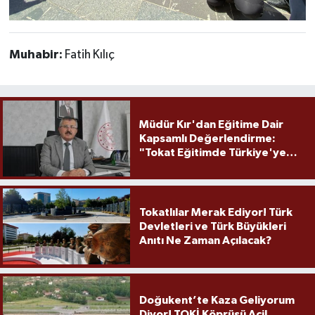
Muhabir:
Fatih Kılıç
Müdür Kır'dan Eğitime Dair
Kapsamlı Değerlendirme:
"Tokat Eğitimde Türkiye'ye
Örnek Olmaya Devam Ediyor"
Tokatlılar Merak Ediyor! Türk
Devletleri ve Türk Büyükleri
Anıtı Ne Zaman Açılacak?
Doğukent’te Kaza Geliyorum
Diyor! TOKİ Köprüsü Acil