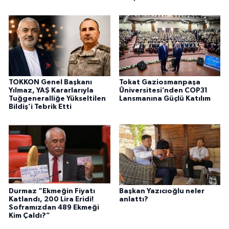
TOKKON Genel Başkanı
Tokat Gaziosmanpaşa
Yılmaz, YAŞ Kararlarıyla
Üniversitesi’nden COP31
Tuğgeneralliğe Yükseltilen
Lansmanına Güçlü Katılım
Bildiş’i Tebrik Etti
Durmaz “Ekmeğin Fiyatı
Başkan Yazıcıoğlu neler
Katlandı, 200 Lira Eridi!
anlattı?
Soframızdan 489 Ekmeği
Kim Çaldı?”