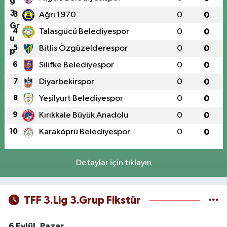
3
Ağrı 1970
0
0
4
Talasgücü Belediyespor
0
0
5
Bitlis Özgüzelderespor
0
0
6
Silifke Belediyespor
0
0
7
Diyarbekirspor
0
0
8
Yeşilyurt Belediyespor
0
0
9
Kırıkkale Büyük Anadolu
0
0
10
Karaköprü Belediyespor
0
0
Detaylar için tıklayın
TFF 3.Lig 3.Grup Fikstür
6 Eylül, Pazar