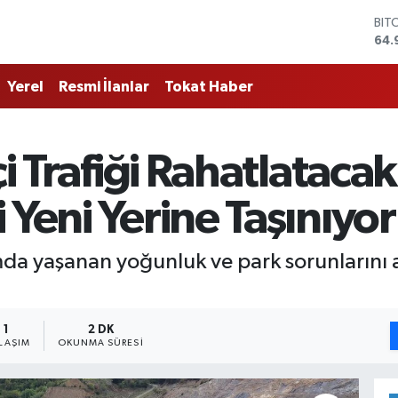
BIT
64.
DO
47,
EU
Yerel
Resmi İlanlar
Tokat Haber
55,
STE
64,
GRA
İçi Trafiği Rahatlatac
666
BİS
 Yeni Yerine Taşınıyor
13.
şımda yaşanan yoğunluk ve park sorunlarını
1
2 DK
LAŞIM
OKUNMA SÜRESI