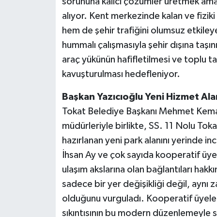
sorununa kalıcı çözümler üretmek amac
alıyor. Kent merkezinde kalan ve fiziki
hem de şehir trafiğini olumsuz etkiley
hummalı çalışmasıyla şehir dışına taşın
araç yükünün hafifletilmesi ve toplu t
kavuşturulması hedefleniyor.
Başkan Yazıcıoğlu Yeni Hizmet Al
Tokat Belediye Başkanı Mehmet Kemal Ya
müdürleriyle birlikte, SS. 11 Nolu Toka
hazırlanan yeni park alanını yerinde i
İhsan Ay ve çok sayıda kooperatif üyes
ulaşım akslarına olan bağlantıları hakk
sadece bir yer değişikliği değil, ayn
olduğunu vurguladı. Kooperatif üyeleri
sıkıntısının bu modern düzenlemeyle 