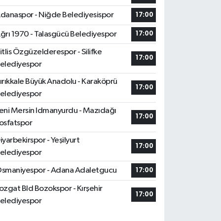
danaspor - Niğde Belediyesispor
17:00
ğrı 1970 - Talasgücü Belediyespor
17:00
itlis Özgüzelderespor - Silifke
17:00
elediyespor
ırıkkale Büyük Anadolu - Karaköprü
17:00
elediyespor
eni Mersin Idmanyurdu - Mazıdağı
17:00
osfatspor
iyarbekirspor - Yeşilyurt
17:00
elediyespor
smaniyespor - Adana Adaletgucu
17:00
ozgat Bld Bozokspor - Kırşehir
17:00
elediyespor