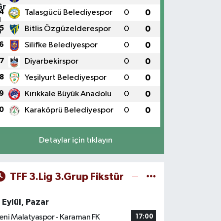
4
Talasgücü Belediyespor
0
0
5
Bitlis Özgüzelderespor
0
0
6
Silifke Belediyespor
0
0
7
Diyarbekirspor
0
0
8
Yeşilyurt Belediyespor
0
0
9
Kırıkkale Büyük Anadolu
0
0
0
Karaköprü Belediyespor
0
0
Detaylar için tıklayın
TFF 3.Lig 3.Grup Fikstür
 Eylül, Pazar
eni Malatyaspor - Karaman FK
17:00