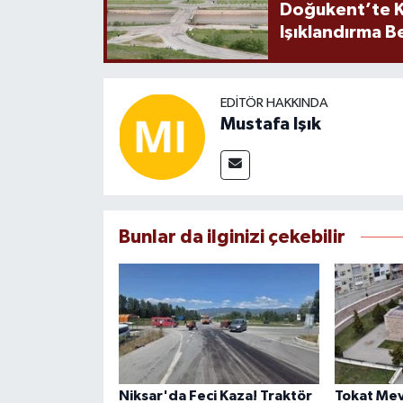
Doğukent’te K
Işıklandırma B
EDITÖR HAKKINDA
Mustafa Işık
Bunlar da ilginizi çekebilir
Niksar'da Feci Kaza! Traktör
Tokat Mev