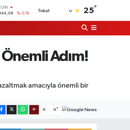
COIN
°
944,08
%-0.18
25
Tokat
LAR
7436
%0.18
RO
2510
%0.32
RLİN
4811
%0.38
M ALTIN
ak Önemli Adım!
0.55
%0.03
T100
779
%-14
 azaltmak amacıyla önemli bir
-
+
A
A