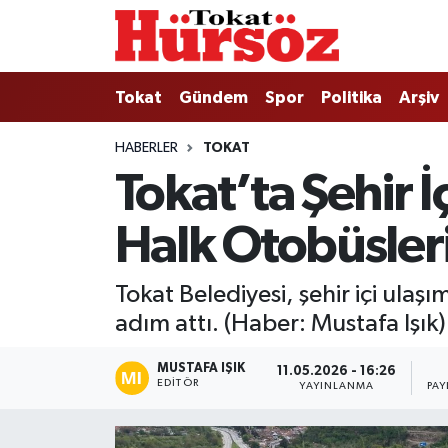
Tokat
Nöbetçi Eczaneler
Tokat
Gündem
Spor
Politika
Arşiv
Türkiye Gündemi
Hava Durumu
HABERLER
TOKAT
Tokat’ta Şehir 
Gündem
Tokat Namaz Vakitleri
Halk Otobüsleri
Asayiş
Trafik Durumu
Spor
Süper Lig Puan Durumu ve Fikstür
Tokat Belediyesi, şehir içi ula
adım attı. (Haber: Mustafa Işık)
Politika
Tüm Manşetler
MUSTAFA IŞIK
11.05.2026 - 16:26
Tokat Spor
Son Dakika Haberleri
EDITÖR
YAYINLANMA
PAY
Eğitim
Haber Arşivi