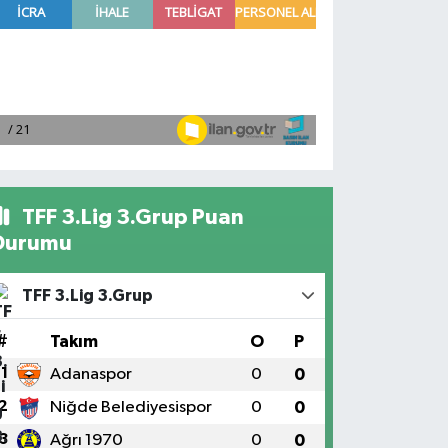
TFF 3.Lig 3.Grup Puan
Durumu
TFF 3.Lig 3.Grup
#
Takım
O
P
1
Adanaspor
0
0
2
Niğde Belediyesispor
0
0
3
Ağrı 1970
0
0