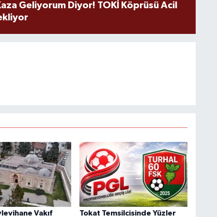
aza Geliyorum Diyor! TOKİ Köprüsü Acil
ekliyor
levihane Vakıf
Tokat Temsilcisinde Yüzler