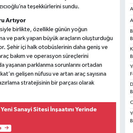
ıcıoğlu’na teşekkürlerini sundu.
A
ru Artıyor
A
yle birlikte, özellikle günün yoğun
B
ma ve park yapan büyük araçların oluşturduğu
B
. Şehir içi halk otobüslerinin daha geniş ve
K
araç bakım ve operasyon süreçlerini
B
da yaşanan parklanma sorunlarını ortadan
Y
kat’ın gelişen nüfusu ve artan araç sayısına
F
zırlama stratejisinin bir parçası olarak
D
B
O
eni Sanayi Sitesi İnşaatını Yerinde
Y
B
e