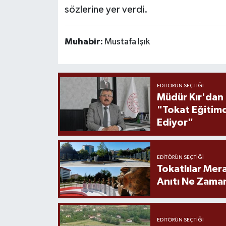
sözlerine yer verdi.
Muhabir:
Mustafa Işık
EDITÖRÜN SEÇTIĞI
Müdür Kır'dan
"Tokat Eğitim
Ediyor"
EDITÖRÜN SEÇTIĞI
Tokatlılar Mera
Anıtı Ne Zaman
EDITÖRÜN SEÇTIĞI