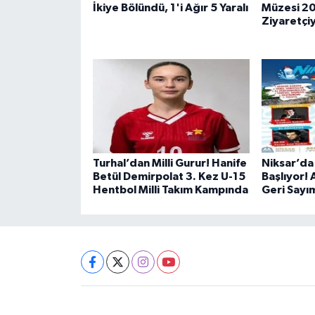
İkiye Bölündü, 1'i Ağır 5 Yaralı
Müzesi 20
Ziyaretçiy
Turhal’dan Milli Gurur! Hanife
Niksar’da
Betül Demirpolat 3. Kez U-15
Başlıyor! 
Hentbol Milli Takım Kampında
Geri Sayı