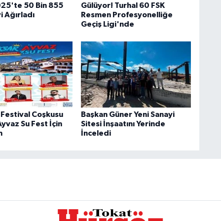
25'te 50 Bin 855
Gülüyor! Turhal 60 FSK
i Ağırladı
Resmen Profesyonelliğe
Geçiş Ligi'nde
 Festival Coşkusu
Başkan Güner Yeni Sanayi
Ayvaz Su Fest İçin
Sitesi İnşaatını Yerinde
m
İnceledi