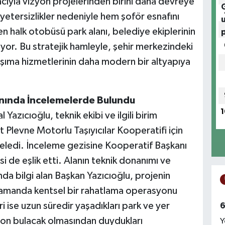
ıyla vizyon projelerinden birini daha devreye
 yetersizlikler nedeniyle hem şoför esnafını
en halk otobüsü park alanı, belediye ekiplerinin
ıyor. Bu stratejik hamleyle, şehir merkezindeki
aşıma hizmetlerinin daha modern bir altyapıya
anında İncelemelerde Bulundu
1
zıcıoğlu, teknik ekibi ve ilgili birim
t Plevne Motorlu Taşıyıcılar Kooperatifi için
nceledi. İnceleme gezisine Kooperatif Başkanı
i de eşlik etti. Alanın teknik donanımı ve
ında bilgi alan Başkan Yazıcıoğlu, projenin
ı zamanda kentsel bir rahatlama operasyonu
 ise uzun süredir yaşadıkları park ve yer
6
son bulacak olmasından duydukları
Y