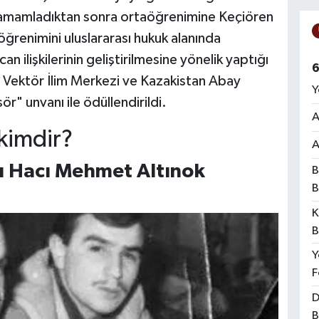
 tamamladıktan sonra ortaöğrenimine Keçiören
ğrenimini uluslararası hukuk alanında
ilişkilerinin geliştirilmesine yönelik yaptığı
6
ı Vektör İlim Merkezi ve Kazakistan Abay
Y
r" unvanı ile ödüllendirildi.
A
kimdir?
A
ı Hacı Mehmet Altınok
B
B
K
B
Y
F
D
B