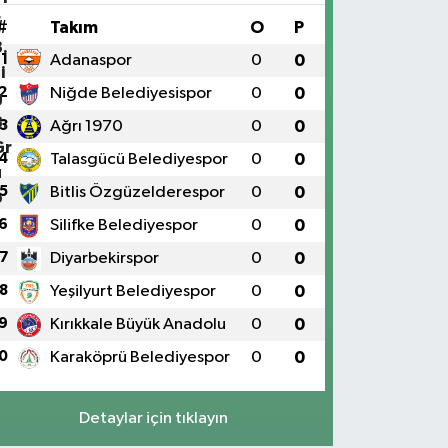
#
Takım
O
P
1
Adanaspor
0
0
2
Niğde Belediyesispor
0
0
3
Ağrı 1970
0
0
4
Talasgücü Belediyespor
0
0
5
Bitlis Özgüzelderespor
0
0
6
Silifke Belediyespor
0
0
7
Diyarbekirspor
0
0
8
Yeşilyurt Belediyespor
0
0
9
Kırıkkale Büyük Anadolu
0
0
0
Karaköprü Belediyespor
0
0
Detaylar için tıklayın