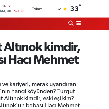
°
LAR
33
Tokat
7436
%0.18
RO
2510
%0.32
RLİN
4811
%0.38
M ALTIN
0.55
%0.03
 Altınok kimdir,
T100
779
%-14
COIN
ası Hacı Mehmet
944,08
%-0.18
tı ve kariyeri, merak uyandıran
ala'nın hangi köyünden? Turgut
 Altınok kimdir, eski eşi kim?
 Altınok'un babası Hacı Mehmet