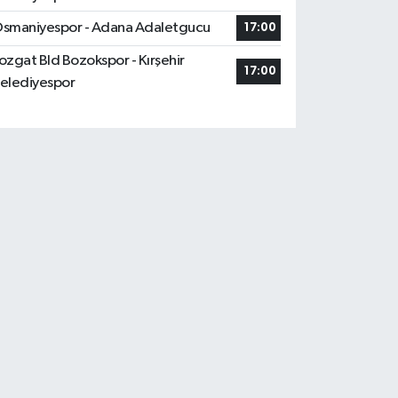
smaniyespor - Adana Adaletgucu
17:00
ozgat Bld Bozokspor - Kırşehir
17:00
elediyespor