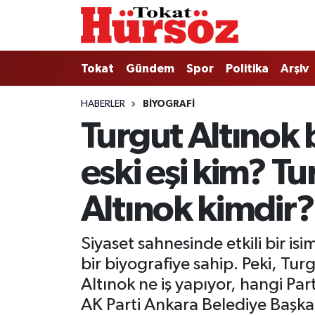
Tokat
Nöbetçi Eczaneler
Tokat
Gündem
Spor
Politika
Arşiv
Türkiye Gündemi
Hava Durumu
HABERLER
BIYOGRAFI
Turgut Altınok 
Gündem
Tokat Namaz Vakitleri
eski eşi kim? T
Asayiş
Trafik Durumu
Spor
Süper Lig Puan Durumu ve Fikstür
Altınok kimdir?
Politika
Tüm Manşetler
Siyaset sahnesinde etkili bir i
bir biyografiye sahip. Peki, Tu
Tokat Spor
Son Dakika Haberleri
Altınok ne iş yapıyor, hangi Par
AK Parti Ankara Belediye Başka
Eğitim
Haber Arşivi