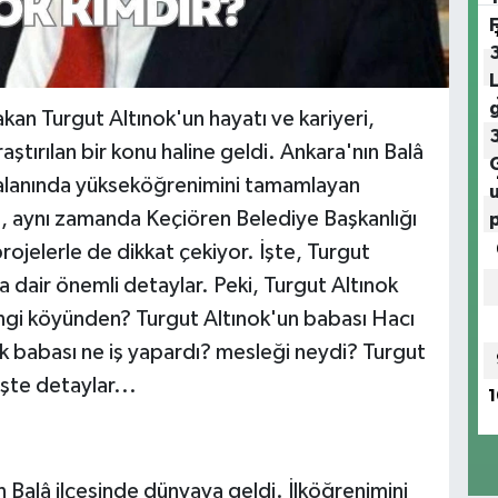
akan Turgut Altınok'un hayatı ve kariyeri,
aştırılan bir konu haline geldi. Ankara'nın Balâ
k alanında yükseköğrenimini tamamlayan
il, aynı zamanda Keçiören Belediye Başkanlığı
rojelerle de dikkat çekiyor. İşte, Turgut
a dair önemli detaylar. Peki, Turgut Altınok
hangi köyünden? Turgut Altınok'un babası Hacı
k babası ne iş yapardı? mesleği neydi? Turgut
İşte detaylar...
1
n Balâ ilçesinde dünyaya geldi. İlköğrenimini