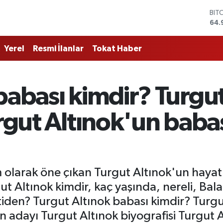
DO
47,
EU
55,
Yerel
Resmi İlanlar
Tokat Haber
STE
64,
GRA
666
babası kimdir? Turgut
BİS
13.
BIT
urgut Altınok'un bab
64.
sim olarak öne çıkan Turgut Altınok'un haya
rgut Altınok kimdir, kaç yaşında, nereli, B
tiden? Turgut Altınok babası kimdir? Turgut
n adayı Turgut Altınok biyografisi Turgut