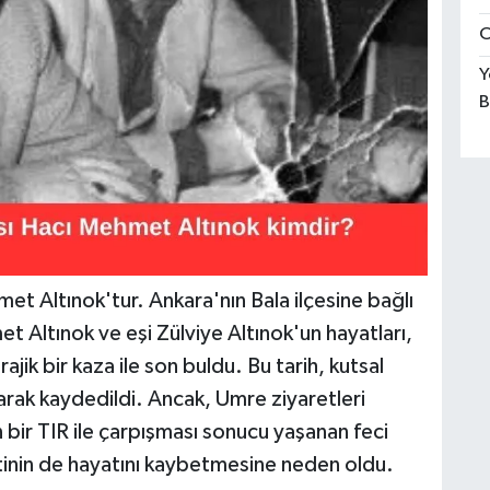
O
Y
B
t Altınok'tur. Ankara'nın Bala ilçesine bağlı
Altınok ve eşi Zülviye Altınok'un hayatları,
ik bir kaza ile son buldu. Bu tarih, kutsal
olarak kaydedildi. Ancak, Umre ziyaretleri
 bir TIR ile çarpışması sonucu yaşanan feci
çiftinin de hayatını kaybetmesine neden oldu.