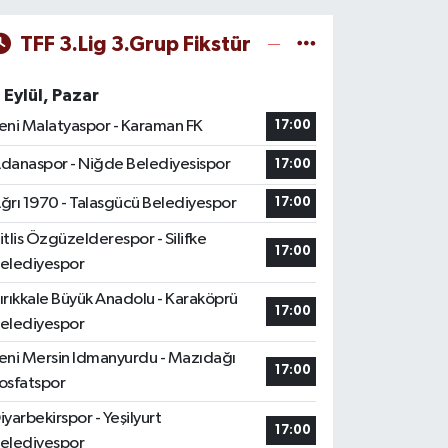
TFF 3.Lig 3.Grup Fikstür
 Eylül, Pazar
eni Malatyaspor - Karaman FK
17:00
danaspor - Niğde Belediyesispor
17:00
ğrı 1970 - Talasgücü Belediyespor
17:00
itlis Özgüzelderespor - Silifke
17:00
elediyespor
ırıkkale Büyük Anadolu - Karaköprü
17:00
elediyespor
eni Mersin Idmanyurdu - Mazıdağı
17:00
osfatspor
iyarbekirspor - Yeşilyurt
17:00
elediyespor