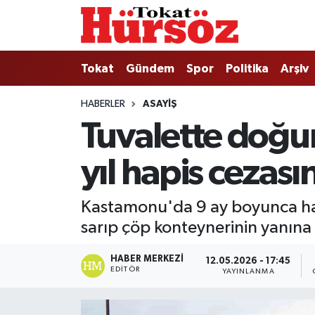
Tokat
Nöbetçi Eczaneler
Tokat
Gündem
Spor
Politika
Arşiv
Türkiye Gündemi
Hava Durumu
HABERLER
ASAYIŞ
Tuvalette doğu
Gündem
Tokat Namaz Vakitleri
yıl hapis cezasın
Asayiş
Trafik Durumu
Spor
Süper Lig Puan Durumu ve Fikstür
Kastamonu'da 9 ay boyunca ham
sarıp çöp konteynerinin yanına b
Politika
Tüm Manşetler
HABER MERKEZI
12.05.2026 - 17:45
Tokat Spor
Son Dakika Haberleri
EDITÖR
YAYINLANMA
Eğitim
Haber Arşivi