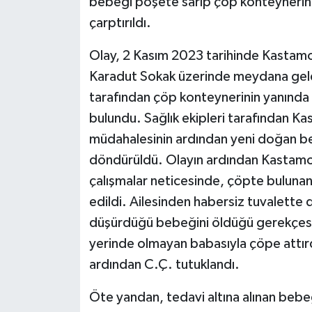
bebeği poşete sarıp çöp konteynerinin
çarptırıldı.
Olay, 2 Kasım 2023 tarihinde Kastamo
Karadut Sokak üzerinde meydana geldi
tarafından çöp konteynerinin yanında 
bulundu. Sağlık ekipleri tarafından K
müdahalesinin ardından yeni doğan b
döndürüldü. Olayın ardından Kastamon
çalışmalar neticesinde, çöpte bulunan
edildi. Ailesinden habersiz tuvalette
düşürdüğü bebeğini öldüğü gerekçesi
yerinde olmayan babasıyla çöpe attırd
ardından C.Ç. tutuklandı.
Öte yandan, tedavi altına alınan bebe