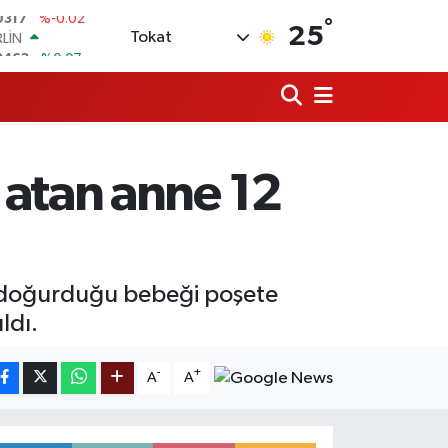
°
RLİN
25
Tokat
2463
%0.07
M ALTIN
4.81
%1.44
T100
887
%64
COIN
360,53
%-0.76
 atan anne 12
LAR
7143
%0.16
RO
0317
%-0.02
e doğurduğu bebeği poşete
ldı.
-
+
A
A