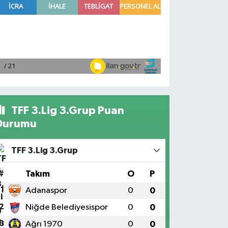
TFF 3.Lig 3.Grup Puan
Durumu
TFF 3.Lig 3.Grup
#
Takım
O
P
1
Adanaspor
0
0
2
Niğde Belediyesispor
0
0
3
Ağrı 1970
0
0