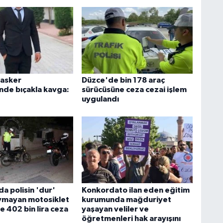
 asker
Düzce'de bin 178 araç
nde bıçakla kavga:
sürücüsüne ceza cezai işlem
uygulandı
a polisin 'dur'
Konkordato ilan eden eğitim
uymayan motosiklet
kurumunda mağduriyet
 402 bin lira ceza
yaşayan veliler ve
öğretmenleri hak arayışını