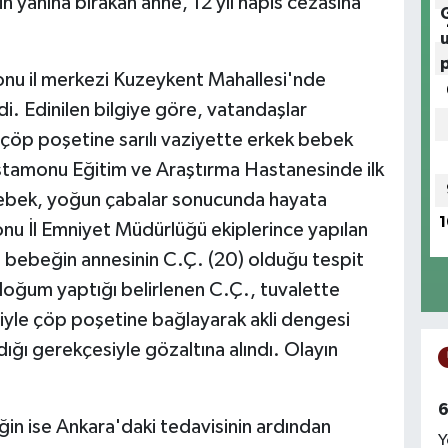
 yanına bırakan anne, 12 yıl hapis cezasına
nu il merkezi Kuzeykent Mahallesi'nde
. Edinilen bilgiye göre, vatandaşlar
çöp poşetine sarılı vaziyette erkek bebek
astamonu Eğitim ve Araştırma Hastanesinde ilk
ebek, yoğun çabalar sonucunda hayata
1
u İl Emniyet Müdürlüğü ekiplerince yapılan
 bebeğin annesinin C.Ç. (20) olduğu tespit
 doğum yaptığı belirlenen C.Ç., tuvalette
yle çöp poşetine bağlayarak akli dengesi
ığı gerekçesiyle gözaltına alındı. Olayın
6
ğin ise Ankara'daki tedavisinin ardından
Y