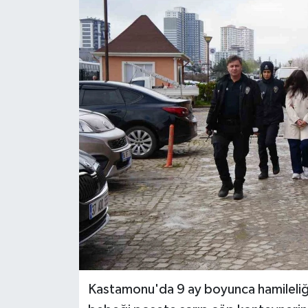
Ekonomi
Sağlık
Tokat Haber
Kastamonu'da 9 ay boyunca hamileliği