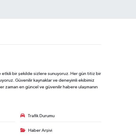
tkili bir şekilde sizlere sunuyoruz. Her gün titiz bir
laşıyoruz. Güvenilir kaynaklar ve deneyimli ekibimiz
e her zaman en güncel ve güvenilir habere ulaşmanın
Trafik Durumu
Haber Arşivi