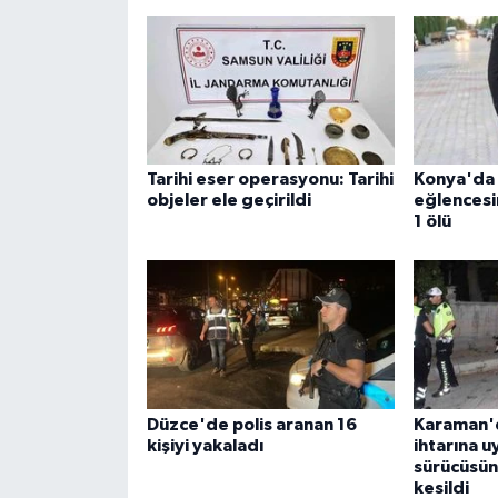
Tarihi eser operasyonu: Tarihi
Konya'da
objeler ele geçirildi
eğlencesi
1 ölü
Düzce'de polis aranan 16
Karaman'd
kişiyi yakaladı
ihtarına 
sürücüsüne
kesildi