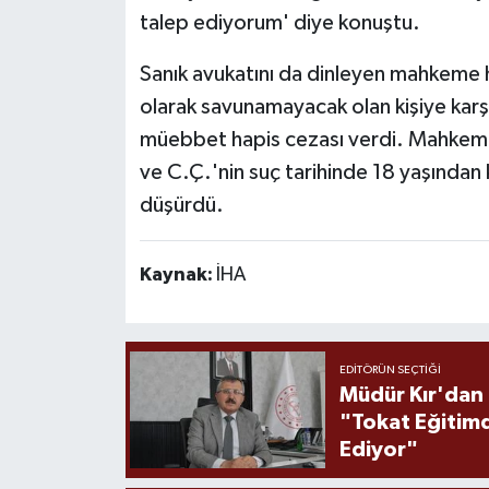
talep ediyorum' diye konuştu.
Sanık avukatını da dinleyen mahkeme h
olarak savunamayacak olan kişiye karş
müebbet hapis cezası verdi. Mahkeme
ve C.Ç.'nin suç tarihinde 18 yaşından
düşürdü.
Kaynak:
İHA
EDITÖRÜN SEÇTIĞI
Müdür Kır'dan
"Tokat Eğitim
Ediyor"