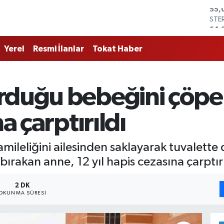
STE
64,
GRA
657
Yerel
Resmi İlanlar
Tokat Haber
BİS
13.
BIT
64.
rduğu bebeğini çöpe
DO
47,
EU
a çarptırıldı
55,
ileliğini ailesinden saklayarak tuvalett
ırakan anne, 12 yıl hapis cezasına çarptırı
2 DK
OKUNMA SÜRESI