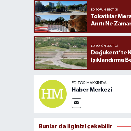
EDITÖRÜN SEÇTIĞI
Tokatlılar Mera
Anıtı Ne Zaman
EDITÖRÜN SEÇTIĞI
Doğukent’te K
Işıklandırma B
EDITÖR HAKKINDA
Haber Merkezi
Bunlar da ilginizi çekebilir