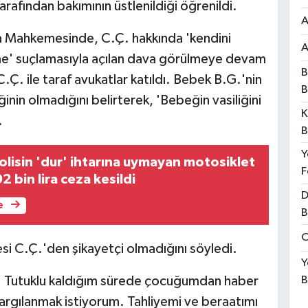
rafından bakımının üstlenildiği öğrenildi.
A
 Mahkemesinde, C.Ç. hakkında 'kendini
A
e' suçlamasıyla açılan dava görülmeye devam
B
Ç. ile taraf avukatlar katıldı. Bebek B.G.'nin
B
ğinin olmadığını belirterek, 'Bebeğin vasiliğini
K
.
B
Y
lisin 'dur' ihtarına uymayan motosiklet
F
 bin lira ceza kesildi
D
e
B
O
si C.Ç.'den şikayetçi olmadığını söyledi.
Y
m. Tutuklu kaldığım sürede çocuğumdan haber
B
rgılanmak istiyorum. Tahliyemi ve beraatımı