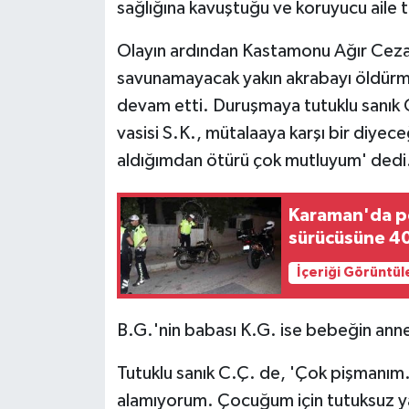
sağlığına kavuştuğu ve koruyucu aile ta
Olayın ardından Kastamonu Ağır Ceza
savunamayacak yakın akrabayı öldürm
devam etti. Duruşmaya tutuklu sanık C.
vasisi S.K., mütalaaya karşı bir diyece
aldığımdan ötürü çok mutluyum' dedi
Karaman'da po
sürücüsüne 402
İçeriği Görüntül
B.G.'nin babası K.G. ise bebeğin anne
Tutuklu sanık C.Ç. de, 'Çok pişmanı
alamıyorum. Çocuğum için tutuksuz ya