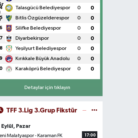
4
Talasgücü Belediyespor
0
0
5
Bitlis Özgüzelderespor
0
0
6
Silifke Belediyespor
0
0
7
Diyarbekirspor
0
0
8
Yeşilyurt Belediyespor
0
0
9
Kırıkkale Büyük Anadolu
0
0
0
Karaköprü Belediyespor
0
0
Detaylar için tıklayın
TFF 3.Lig 3.Grup Fikstür
 Eylül, Pazar
eni Malatyaspor - Karaman FK
17:00