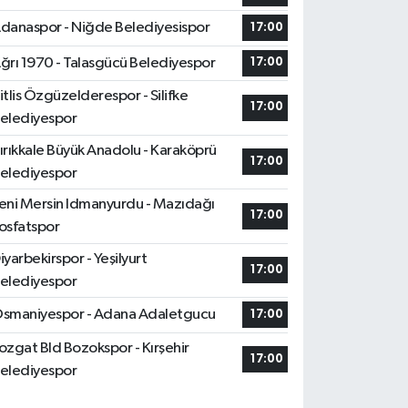
danaspor - Niğde Belediyesispor
17:00
ğrı 1970 - Talasgücü Belediyespor
17:00
itlis Özgüzelderespor - Silifke
17:00
elediyespor
ırıkkale Büyük Anadolu - Karaköprü
17:00
elediyespor
eni Mersin Idmanyurdu - Mazıdağı
17:00
osfatspor
iyarbekirspor - Yeşilyurt
17:00
elediyespor
smaniyespor - Adana Adaletgucu
17:00
ozgat Bld Bozokspor - Kırşehir
17:00
elediyespor