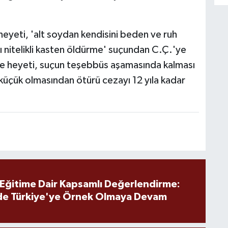
eyeti, 'alt soydan kendisini beden ve ruh
ı nitelikli kasten öldürme' suçundan C.Ç.'ye
 heyeti, suçun teşebbüs aşamasında kalması
 küçük olmasından ötürü cezayı 12 yıla kadar
 Eğitime Dair Kapsamlı Değerlendirme:
de Türkiye'ye Örnek Olmaya Devam