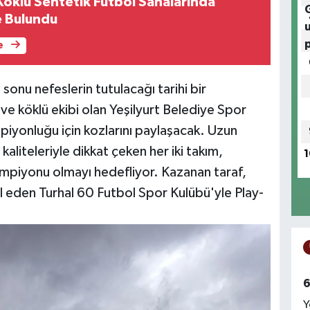
 Köklü Sentetik Futbol Sahalarında
e Bulundu
e
sonu nefeslerin tutulacağı tarihi bir
ü ve köklü ekibi olan Yeşilyurt Belediye Spor
piyonluğu için kozlarını paylaşacak. Uzun
 kaliteleriyle dikkat çeken her iki takım,
1
ampiyonu olmayı hedefliyor. Kazanan taraf,
il eden Turhal 60 Futbol Spor Kulübü'yle Play-
6
Y