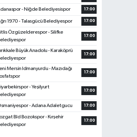
danaspor - Niğde Belediyesispor
17:00
ğrı 1970 - Talasgücü Belediyespor
17:00
itlis Özgüzelderespor - Silifke
17:00
elediyespor
ırıkkale Büyük Anadolu - Karaköprü
17:00
elediyespor
eni Mersin Idmanyurdu - Mazıdağı
17:00
osfatspor
iyarbekirspor - Yeşilyurt
17:00
elediyespor
smaniyespor - Adana Adaletgucu
17:00
ozgat Bld Bozokspor - Kırşehir
17:00
elediyespor