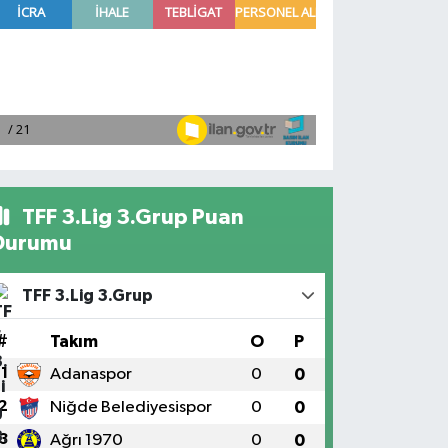
TFF 3.Lig 3.Grup Puan
Durumu
TFF 3.Lig 3.Grup
#
Takım
O
P
1
Adanaspor
0
0
2
Niğde Belediyesispor
0
0
3
Ağrı 1970
0
0