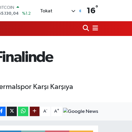
°
DOLAR
16
Tokat
47,7106
%0.17
EURO
55,1652
%0.27
STERLİN
64,4046
%0.35
GRAM ALTIN
6648.99
%2.59
Finalinde
BİST100
13.773
%-19
BITCOIN
65.130,04
%1.2
Termalspor Karşı Karşıya
-
+
A
A