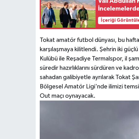
Vali Abdullah
İncelemelerd
İçeriği Görüntül
Tokat amatör futbol dünyası, bu hafta 
karşılaşmaya kilitlendi. Şehrin iki güçl
Kulübü ile Reşadiye Termalspor, il şam
süredir hazırlıklarını sürdüren ve kadro
sahadan galibiyetle ayrılarak Tokat Ş
Bölgesel Amatör Ligi'nde ilimizi tems
Out maçı oynayacak.