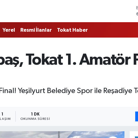
Yerel
Resmi İlanlar
Tokat Haber
aş, Tokat 1. Amatör 
al! Yeşilyurt Belediye Spor ile Reşadiye 
1
1 DK
YLAŞIM
OKUNMA SÜRESI