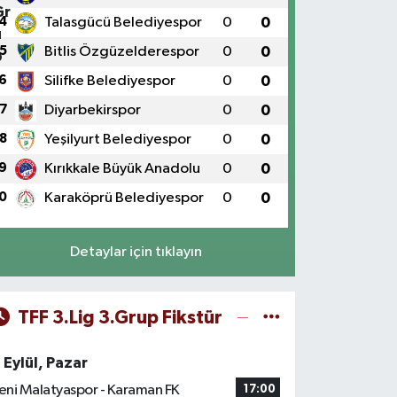
4
Talasgücü Belediyespor
0
0
5
Bitlis Özgüzelderespor
0
0
6
Silifke Belediyespor
0
0
7
Diyarbekirspor
0
0
8
Yeşilyurt Belediyespor
0
0
9
Kırıkkale Büyük Anadolu
0
0
0
Karaköprü Belediyespor
0
0
Detaylar için tıklayın
TFF 3.Lig 3.Grup Fikstür
 Eylül, Pazar
eni Malatyaspor - Karaman FK
17:00