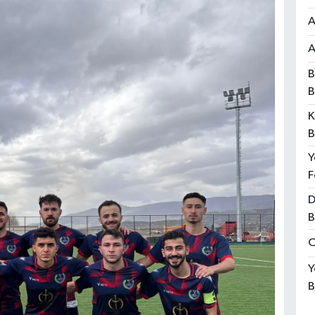
A
A
B
B
K
B
Y
F
D
B
O
Y
B