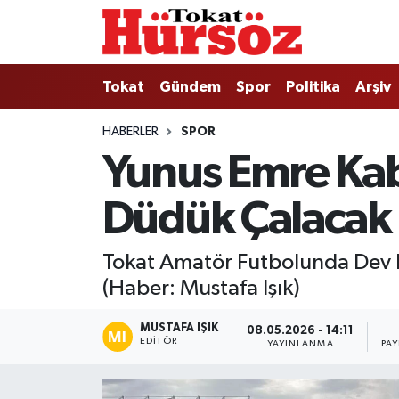
Tokat
Nöbetçi Eczaneler
Tokat
Gündem
Spor
Politika
Arşiv
Türkiye Gündemi
Hava Durumu
HABERLER
SPOR
Yunus Emre Kab
Gündem
Tokat Namaz Vakitleri
Düdük Çalacak
Asayiş
Trafik Durumu
Spor
Süper Lig Puan Durumu ve Fikstür
Tokat Amatör Futbolunda Dev Fin
(Haber: Mustafa Işık)
Politika
Tüm Manşetler
MUSTAFA IŞIK
08.05.2026 - 14:11
Tokat Spor
Son Dakika Haberleri
EDITÖR
YAYINLANMA
PA
Eğitim
Haber Arşivi