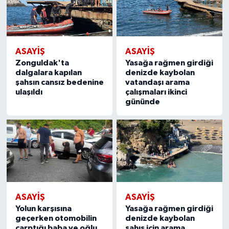
ASAYIŞ
ASAYIŞ
Zonguldak'ta
Yasağa rağmen girdiği
dalgalara kapılan
denizde kaybolan
şahsın cansız bedenine
vatandaşı arama
ulaşıldı
çalışmaları ikinci
gününde
ASAYIŞ
ASAYIŞ
Yolun karşısına
Yasağa rağmen girdiği
geçerken otomobilin
denizde kaybolan
çarptığı baba ve oğlu
şahıs için arama