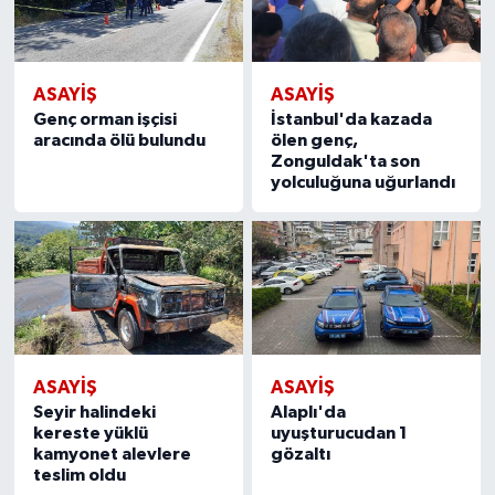
ASAYIŞ
ASAYIŞ
Genç orman işçisi
İstanbul'da kazada
aracında ölü bulundu
ölen genç,
Zonguldak'ta son
yolculuğuna uğurlandı
ASAYIŞ
ASAYIŞ
Seyir halindeki
Alaplı'da
kereste yüklü
uyuşturucudan 1
kamyonet alevlere
gözaltı
teslim oldu