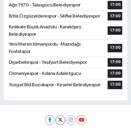
Ağrı 1970 - Talasgücü Belediyespor
17:00
Bitlis Özgüzelderespor - Silifke Belediyespor
17:00
Kırıkkale Büyük Anadolu - Karaköprü
17:00
Belediyespor
Yeni Mersin Idmanyurdu - Mazıdağı
17:00
Fosfatspor
Diyarbekirspor - Yeşilyurt Belediyespor
17:00
Osmaniyespor - Adana Adaletgucu
17:00
Yozgat Bld Bozokspor - Kırşehir Belediyespor
17:00