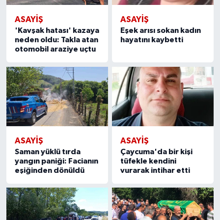
ASAYIŞ
ASAYIŞ
'Kavşak hatası' kazaya
Eşek arısı sokan kadın
neden oldu: Takla atan
hayatını kaybetti
otomobil araziye uçtu
ASAYIŞ
ASAYIŞ
Saman yüklü tırda
Çaycuma'da bir kişi
yangın paniği: Facianın
tüfekle kendini
eşiğinden dönüldü
vurarak intihar etti