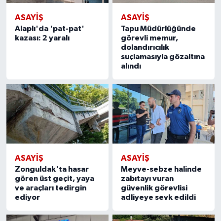
ASAYIŞ
ASAYIŞ
Alaplı'da 'pat-pat'
Tapu Müdürlüğünde
kazası: 2 yaralı
görevli memur,
dolandırıcılık
suçlamasıyla gözaltına
alındı
ASAYIŞ
ASAYIŞ
Zonguldak'ta hasar
Meyve-sebze halinde
gören üst geçit, yaya
zabıtayı vuran
ve araçları tedirgin
güvenlik görevlisi
ediyor
adliyeye sevk edildi