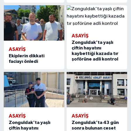
ASAYIŞ
Zonguldak'ta yaşlı
çiftin hayatını
ASAYIŞ
kaybettiği kazada tır
Ekiplerin dikkati
şoförüne adli kontrol
faciayı önledi
ASAYIŞ
ASAYIŞ
Zonguldak'ta yaşlı
Zonguldak'ta 43 gün
çiftin hayatını
sonra bulunan ceset