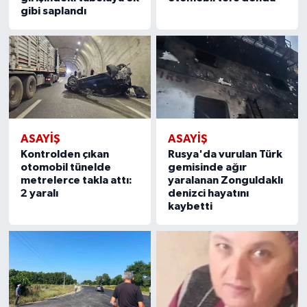
gibi saplandı
ASAYIŞ
ASAYIŞ
Kontrolden çıkan
Rusya'da vurulan Türk
otomobil tünelde
gemisinde ağır
metrelerce takla attı:
yaralanan Zonguldaklı
2 yaralı
denizci hayatını
kaybetti