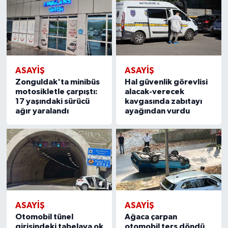
ASAYIŞ
ASAYIŞ
Zonguldak'ta minibüs
Hal güvenlik görevlisi
motosikletle çarpıştı:
alacak-verecek
17 yaşındaki sürücü
kavgasında zabıtayı
ağır yaralandı
ayağından vurdu
ASAYIŞ
ASAYIŞ
Otomobil tünel
Ağaca çarpan
girişindeki tabelaya ok
otomobil ters döndü