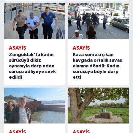
ASAYIŞ
ASAYIŞ
Zonguldak'ta kadın
Kaza sonrası çıkan
sürücüyü dikiz
kavgada ortalık savaş
aynasıyla darp eden
alanına döndü: Kadın
sürücü adliyeye sevk
sürücüyü böyle darp
edildi
etti
ASAYIŞ
ASAYIŞ