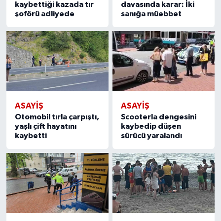
kaybettiği kazada tır
davasında karar: İki
şoförü adliyede
sanığa müebbet
ASAYIŞ
ASAYIŞ
Otomobil tırla çarpıştı,
Scooterla dengesini
yaşlı çift hayatını
kaybedip düşen
kaybetti
sürücü yaralandı