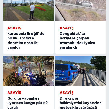
ASAYIŞ
ASAYIŞ
Karadeniz Ereğli'de
Zonguldak'ta
bir ilk: Trafikte
bariyere çarpan
denetim dron ile
otomobildeki yolcu
yapıldı
yaralandı
ASAYIŞ
ASAYIŞ
Gürültü yapanları
Direksiyon
uyarınca kavga çıktı: 2
hâkimiyetini kaybeden
yaralı
motosiklet sürücüsü