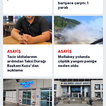
bariyere çarptı: 1
yaralı
ASAYIŞ
ASAYIŞ
Taciz iddialarının
Mollabey yolunda
ardından Taksi Durağı
çöplük yangını paniğe
Başkanı Kuzu'dan
neden oldu
açıklama