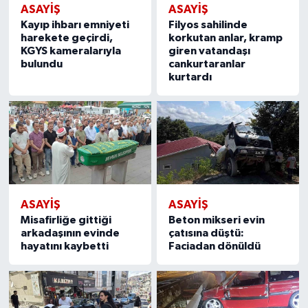
ASAYIŞ
ASAYIŞ
Kayıp ihbarı emniyeti
Filyos sahilinde
harekete geçirdi,
korkutan anlar, kramp
KGYS kameralarıyla
giren vatandaşı
bulundu
cankurtaranlar
kurtardı
ASAYIŞ
ASAYIŞ
Misafirliğe gittiği
Beton mikseri evin
arkadaşının evinde
çatısına düştü:
hayatını kaybetti
Faciadan dönüldü