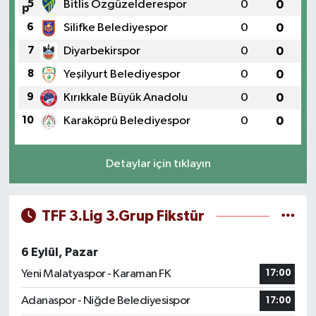
5
Bitlis Özgüzelderespor
0
0
6
Silifke Belediyespor
0
0
7
Diyarbekirspor
0
0
8
Yeşilyurt Belediyespor
0
0
9
Kırıkkale Büyük Anadolu
0
0
10
Karaköprü Belediyespor
0
0
Detaylar için tıklayın
TFF 3.Lig 3.Grup Fikstür
6 Eylül, Pazar
Yeni Malatyaspor - Karaman FK
17:00
Adanaspor - Niğde Belediyesispor
17:00