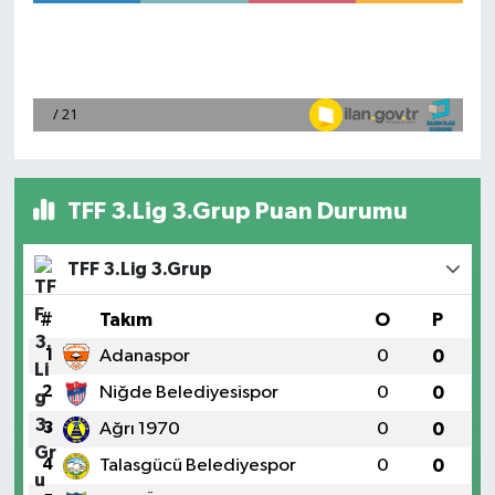
TFF 3.Lig 3.Grup Puan Durumu
TFF 3.Lig 3.Grup
#
Takım
O
P
1
Adanaspor
0
0
2
Niğde Belediyesispor
0
0
3
Ağrı 1970
0
0
4
Talasgücü Belediyespor
0
0