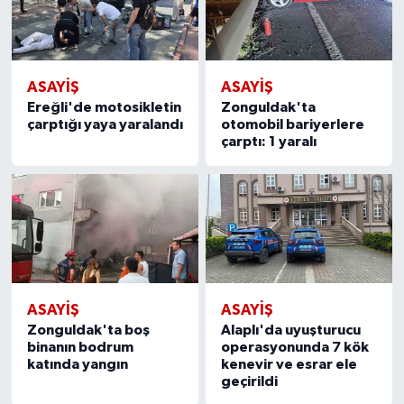
ASAYIŞ
ASAYIŞ
Ereğli'de motosikletin
Zonguldak'ta
çarptığı yaya yaralandı
otomobil bariyerlere
çarptı: 1 yaralı
ASAYIŞ
ASAYIŞ
Zonguldak'ta boş
Alaplı'da uyuşturucu
binanın bodrum
operasyonunda 7 kök
katında yangın
kenevir ve esrar ele
geçirildi