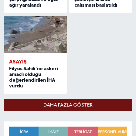
ağır yaralandı
çalışması başlatıldı
ASAYIŞ
Filyos Sahili'ne askeri
amaçlı olduğu
değerlendirilen İHA
vurdu
DAHA FAZLA GÖSTER