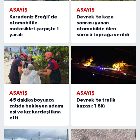
ASAYIŞ
ASAYIŞ
Karadeniz Ereğli'de
Devrek'te kaza
otomobil ile
sonrası yanan
motosiklet çarpıştı: 1
otomobilde ölen
yaralı
sürücü toprağa verildi
ASAYIŞ
ASAYIŞ
45 dakika boyunca
Devrek'te trafik
çatıda bekleyen adamı
kazası: 1 ölü
eşi ve kız kardeşi ikna
etti