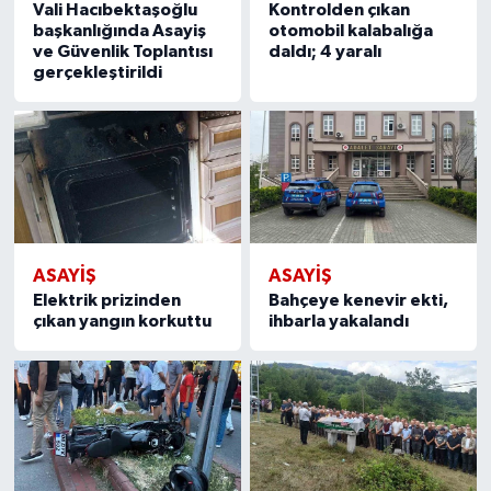
Vali Hacıbektaşoğlu
Kontrolden çıkan
başkanlığında Asayiş
otomobil kalabalığa
ve Güvenlik Toplantısı
daldı; 4 yaralı
gerçekleştirildi
ASAYIŞ
ASAYIŞ
Elektrik prizinden
Bahçeye kenevir ekti,
çıkan yangın korkuttu
ihbarla yakalandı