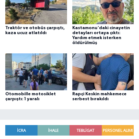
Traktör ve otobüs çarpıştı,
Kastamonu'daki cinayetin
kaza ucuz atlatıldı
detayları ortaya çıktı:
Yardım etmek isterken
öldürülmüş
Otomobille motosiklet
Rapçi Keskin mahkemece
çarpıştı: 1 yaralı
serbest bırakıldı