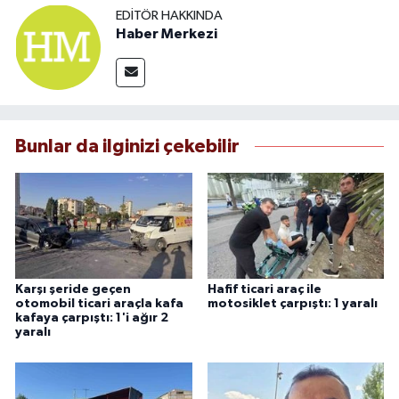
EDITÖR HAKKINDA
Haber Merkezi
Bunlar da ilginizi çekebilir
Karşı şeride geçen
Hafif ticari araç ile
otomobil ticari araçla kafa
motosiklet çarpıştı: 1 yaralı
kafaya çarpıştı: 1'i ağır 2
yaralı