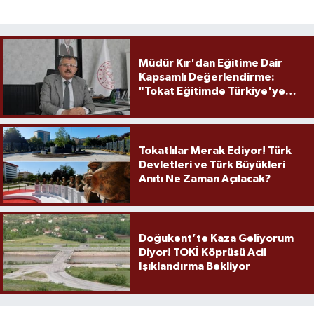
Müdür Kır'dan Eğitime Dair
Kapsamlı Değerlendirme:
"Tokat Eğitimde Türkiye'ye
Örnek Olmaya Devam Ediyor"
Tokatlılar Merak Ediyor! Türk
Devletleri ve Türk Büyükleri
Anıtı Ne Zaman Açılacak?
Doğukent’te Kaza Geliyorum
Diyor! TOKİ Köprüsü Acil
Işıklandırma Bekliyor