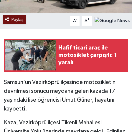
Paylaş
-
+
A
A
Hafif ticari araç ile
motosiklet çarpıştı: 1
yaralı
Samsun'un Vezirköprü ilçesinde motosikletin
devrilmesi sonucu meydana gelen kazada 17
yaşındaki lise öğrencisi Umut Güner, hayatını
kaybetti.
Kaza, Vezirköprü ilçesi Tikenli Mahallesi
Üniversite Yolu üzerinde meydana geldi. Edinilen