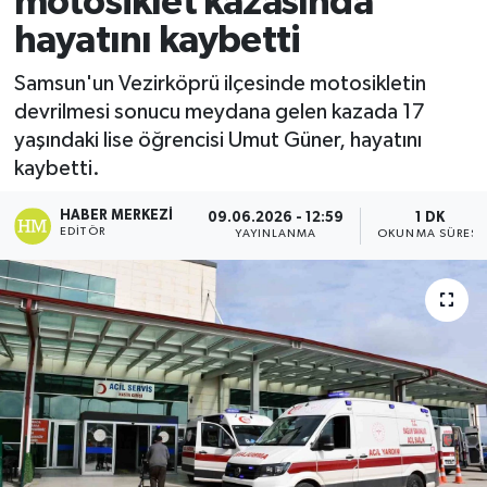
motosiklet kazasında
hayatını kaybetti
Ekonomi
Samsun'un Vezirköprü ilçesinde motosikletin
Sağlık
devrilmesi sonucu meydana gelen kazada 17
yaşındaki lise öğrencisi Umut Güner, hayatını
Tokat Haber
kaybetti.
HABER MERKEZI
09.06.2026 - 12:59
1 DK
EDITÖR
YAYINLANMA
OKUNMA SÜRESI