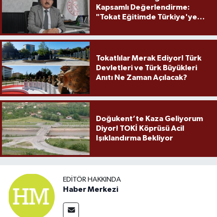
Kapsamlı Değerlendirme:
"Tokat Eğitimde Türkiye'ye
Örnek Olmaya Devam Ediyor"
Tokatlılar Merak Ediyor! Türk
Devletleri ve Türk Büyükleri
Anıtı Ne Zaman Açılacak?
Doğukent’te Kaza Geliyorum
Diyor! TOKİ Köprüsü Acil
Işıklandırma Bekliyor
EDITÖR HAKKINDA
Haber Merkezi