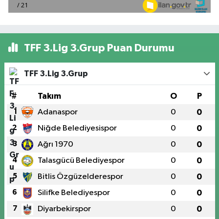
TFF 3.Lig 3.Grup Puan Durumu
TFF 3.Lig 3.Grup
#
Takım
O
P
1
Adanaspor
0
0
2
Niğde Belediyesispor
0
0
3
Ağrı 1970
0
0
4
Talasgücü Belediyespor
0
0
5
Bitlis Özgüzelderespor
0
0
6
Silifke Belediyespor
0
0
7
Diyarbekirspor
0
0