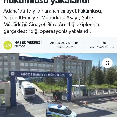
hükümlüsü yakalandı
Ekonomi
Adana'da 17 yıldır aranan cinayet hükümlüsü,
Niğde İl Emniyet Müdürlüğü Asayiş Şube
Sağlık
Müdürlüğü Cinayet Büro Amirliği ekiplerinin
gerçekleştirdiği operasyonla yakalandı.
Tokat Haber
HABER MERKEZI
26.06.2026 - 14:13
1 DK
EDITÖR
YAYINLANMA
OKUNMA SÜRESI