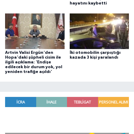
hayatını kaybetti
Artvin Valisi Ergün'den
İki otomobilin çarpıştığı
Hopa'daki şüpheli cisim ile
kazada 3 kişi yaralandı
ilgili açıklama: 'Endişe
edilecek bir durum yok, yol
yeniden trafiğe açıldı'