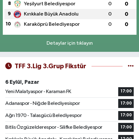
8
Yeşilyurt Belediyespor
0
0
9
Kırıkkale Büyük Anadolu
0
0
10
Karaköprü Belediyespor
0
0
Detaylar için tıklayın
TFF 3.Lig 3.Grup Fikstür
6 Eylül, Pazar
Yeni Malatyaspor - Karaman FK
17:00
Adanaspor - Niğde Belediyesispor
17:00
Ağrı 1970 - Talasgücü Belediyespor
17:00
Bitlis Özgüzelderespor - Silifke Belediyespor
17:00