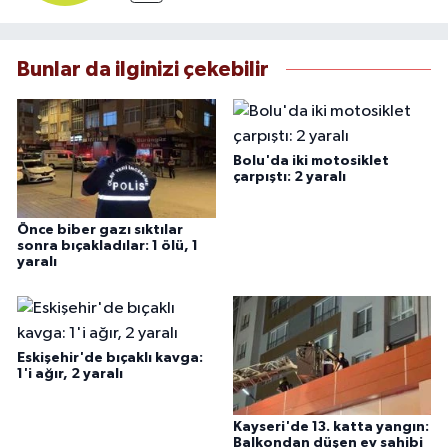
Bunlar da ilginizi çekebilir
Bolu'da iki motosiklet
çarpıştı: 2 yaralı
Önce biber gazı sıktılar
sonra bıçakladılar: 1 ölü, 1
yaralı
Eskişehir'de bıçaklı kavga:
1'i ağır, 2 yaralı
Kayseri'de 13. katta yangın:
Balkondan düşen ev sahibi