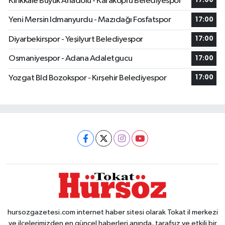
Kırıkkale Büyük Anadolu - Karaköprü Belediyespor
17:00
Yeni Mersin Idmanyurdu - Mazıdağı Fosfatspor
17:00
Diyarbekirspor - Yeşilyurt Belediyespor
17:00
Osmaniyespor - Adana Adaletgucu
17:00
Yozgat Bld Bozokspor - Kırşehir Belediyespor
17:00
hursozgazetesi.com internet haber sitesi olarak Tokat il merkezi
ve ilçelerimizden en güncel haberleri anında, tarafsız ve etkili bir