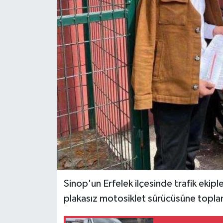
Ekonomi
Sağlık
Tokat Haber
Sinop'un Erfelek ilçesinde trafik ekipl
plakasız motosiklet sürücüsüne topla