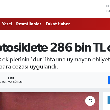
B
6
D
4
Yerel
Resmi İlanlar
Tokat Haber
E
5
S
6
otosiklete 286 bin TL
G
6
B
k ekiplerinin 'dur' ihtarına uymayan ehliyet
1
para cezası uygulandı.
1 DK
OKUNMA SÜRESI