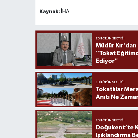
Kaynak:
İHA
EDITÖRÜN SEÇTIĞI
Müdür Kır'dan
"Tokat Eğitim
Ediyor"
EDITÖRÜN SEÇTIĞI
Tokatlılar Mera
Anıtı Ne Zaman
EDITÖRÜN SEÇTIĞI
Doğukent’te K
Işıklandırma B