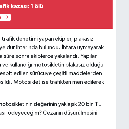
fik kazası: 1 ölü
e
e trafik denetimi yapan ekipler, plakasız
üye dur ihtarında bulundu. İhtara uymayarak
a süre sonra ekiplerce yakalandı. Yapılan
 ve kullandığı motosikletin plakasız olduğu
iği tespit edilen sürücüye çeşitli maddelerden
sildi. Motosiklet ise trafikten men edilerek
otosikletinin değerinin yaklaşık 20 bin TL
nasıl ödeyeceğim? Cezanın düşürülmesini