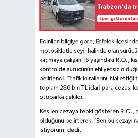
Trabzon'da tra
İçeriği Görüntül
Edinilen bilgiye göre, Erfelek ilçesind
motosikletle seyir halinde olan sürüc
kaçmaya çalışan 16 yaşındaki R.Ö., kıs
kontrolde sürücünün ehliyetsiz olduğu
belirlendi. Trafik kurallarını ihlal ett
toplam 286 bin TL idari para cezası ke
otoparka çekildi.
Kesilen cezaya tepki gösteren R.Ö., m
olduğunu belirterek, 'Ben bu cezayı 
istiyorum' dedi.