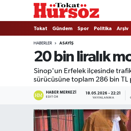
Tokat
Nöbetçi Eczaneler
Tokat
Gündem
Spor
Politika
Arşiv
Türkiye Gündemi
Hava Durumu
HABERLER
ASAYIŞ
20 bin liralık m
Gündem
Tokat Namaz Vakitleri
Asayiş
Trafik Durumu
Sinop'un Erfelek ilçesinde trafi
sürücüsüne toplam 286 bin TL 
Spor
Süper Lig Puan Durumu ve Fikstür
HABER MERKEZI
18.05.2026 - 22:21
Politika
Tüm Manşetler
EDITÖR
YAYINLANMA
Tokat Spor
Son Dakika Haberleri
Eğitim
Haber Arşivi