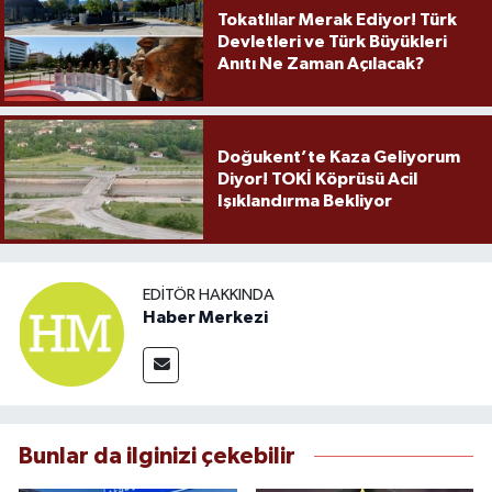
Tokatlılar Merak Ediyor! Türk
Devletleri ve Türk Büyükleri
Anıtı Ne Zaman Açılacak?
Doğukent’te Kaza Geliyorum
Diyor! TOKİ Köprüsü Acil
Işıklandırma Bekliyor
EDITÖR HAKKINDA
Haber Merkezi
Bunlar da ilginizi çekebilir