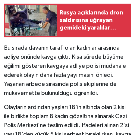
Rusya açıklarında dron
saldırısına uğrayan
gemideki yaralılar
Samsun'a getirildi
Bu sırada davanın tarafı olan kadınlar arasında
adliye önünde kavga çıktı. Kısa sürede büyüme
eğilimi gösteren kavgaya adliye polisi müdahale
ederek olayın daha fazla yayılmasını önledi.
Yaşanan arbede sırasında polis ekiplerine de
mukavemette bulunulduğu öğrenildi.
Olayların ardından yaşları 18'in altında olan 2 kişi
ile birlikte toplam 8 kadın gözaltına alınarak Gazi
Polis Merkezi'ne teslim edildi. İfadeleri alınan 2'si
yaşı 18'den küçük 5 kişi serbest bırakılırken, kavga