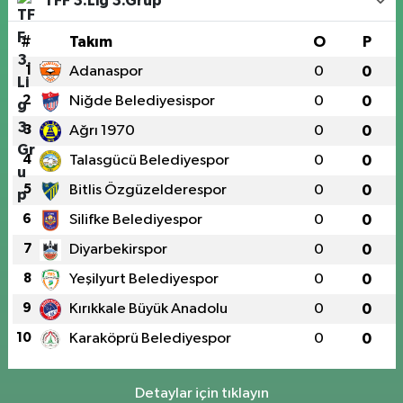
TFF 3.Lig 3.Grup
#
Takım
O
P
1
Adanaspor
0
0
2
Niğde Belediyesispor
0
0
3
Ağrı 1970
0
0
4
Talasgücü Belediyespor
0
0
5
Bitlis Özgüzelderespor
0
0
6
Silifke Belediyespor
0
0
7
Diyarbekirspor
0
0
8
Yeşilyurt Belediyespor
0
0
9
Kırıkkale Büyük Anadolu
0
0
10
Karaköprü Belediyespor
0
0
Detaylar için tıklayın