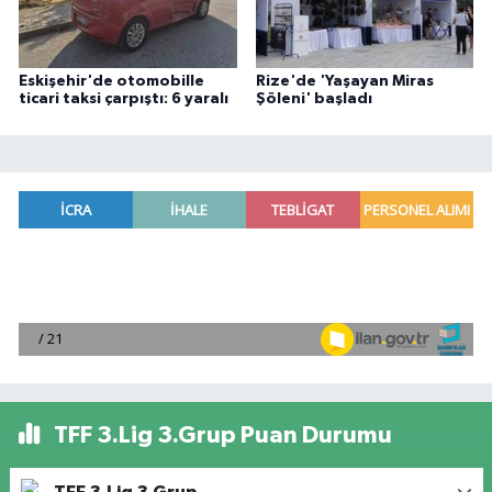
Eskişehir'de otomobille
Rize'de 'Yaşayan Miras
ticari taksi çarpıştı: 6 yaralı
Şöleni' başladı
TFF 3.Lig 3.Grup Puan Durumu