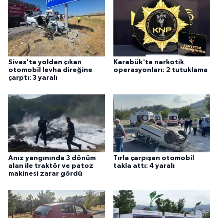
Sivas'ta yoldan çıkan
Karabük'te narkotik
otomobil levha direğine
operasyonları: 2 tutuklama
çarptı: 3 yaralı
Anız yangınında 3 dönüm
Tırla çarpışan otomobil
alan ile traktör ve patoz
takla attı: 4 yaralı
makinesi zarar gördü