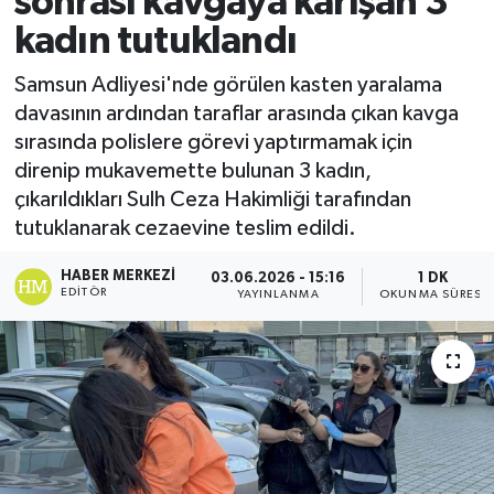
sonrası kavgaya karışan 3
kadın tutuklandı
Ekonomi
Samsun Adliyesi'nde görülen kasten yaralama
Sağlık
davasının ardından taraflar arasında çıkan kavga
sırasında polislere görevi yaptırmamak için
Tokat Haber
direnip mukavemette bulunan 3 kadın,
çıkarıldıkları Sulh Ceza Hakimliği tarafından
tutuklanarak cezaevine teslim edildi.
HABER MERKEZI
03.06.2026 - 15:16
1 DK
EDITÖR
YAYINLANMA
OKUNMA SÜRESI