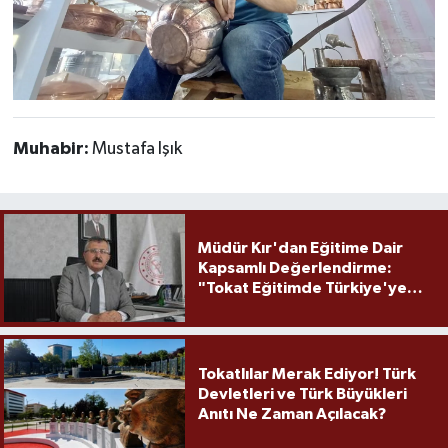
Muhabir:
Mustafa Işık
Müdür Kır'dan Eğitime Dair
Kapsamlı Değerlendirme:
"Tokat Eğitimde Türkiye'ye
Örnek Olmaya Devam Ediyor"
Tokatlılar Merak Ediyor! Türk
Devletleri ve Türk Büyükleri
Anıtı Ne Zaman Açılacak?