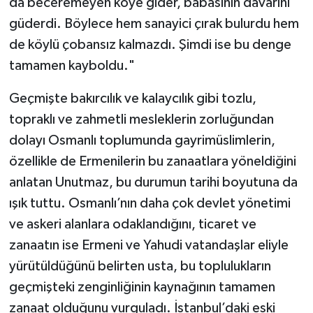
da beceremeyen köye gider, babasının davarını
güderdi. Böylece hem sanayici çırak bulurdu hem
de köylü çobansız kalmazdı. Şimdi ise bu denge
tamamen kayboldu."
Geçmişte bakırcılık ve kalaycılık gibi tozlu,
topraklı ve zahmetli mesleklerin zorluğundan
dolayı Osmanlı toplumunda gayrimüslimlerin,
özellikle de Ermenilerin bu zanaatlara yöneldiğini
anlatan Unutmaz, bu durumun tarihi boyutuna da
ışık tuttu. Osmanlı’nın daha çok devlet yönetimi
ve askeri alanlara odaklandığını, ticaret ve
zanaatın ise Ermeni ve Yahudi vatandaşlar eliyle
yürütüldüğünü belirten usta, bu toplulukların
geçmişteki zenginliğinin kaynağının tamamen
zanaat olduğunu vurguladı. İstanbul’daki eski