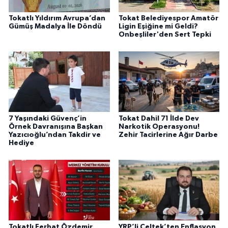
Tokatlı Yıldırım Avrupa’dan
Tokat Belediyespor Amatör
Gümüş Madalya İle Döndü
Ligin Eşiğine mi Geldi?
Onbeşliler'den Sert Tepki
7 Yaşındaki Güvenç’in
Tokat Dahil 71 İlde Dev
Örnek Davranışına Başkan
Narkotik Operasyonu!
Yazıcıoğlu’ndan Takdir ve
Zehir Tacirlerine Ağır Darbe
Hediye
Tokatlı Ferhat Özdemir,
YRP’li Çeltek’ten Enflasyon