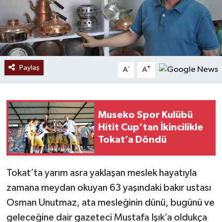
Paylaş
-
+
A
A
Museko Spor Kulübü
Hitit Cup’tan İkincilikle
Tokat’a Döndü
Tokat’ta yarım asra yaklaşan meslek hayatıyla
zamana meydan okuyan 63 yaşındaki bakır ustası
Osman Unutmaz, ata mesleğinin dünü, bugünü ve
geleceğine dair gazeteci Mustafa Işık’a oldukça