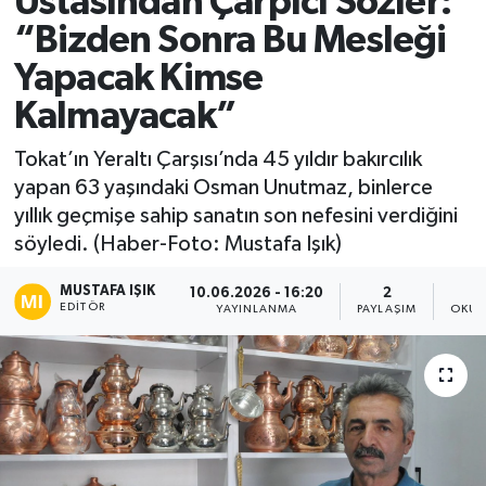
Ustasından Çarpıcı Sözler:
“Bizden Sonra Bu Mesleği
Ekonomi
Yapacak Kimse
Sağlık
Kalmayacak”
Tokat Haber
Tokat’ın Yeraltı Çarşısı’nda 45 yıldır bakırcılık
yapan 63 yaşındaki Osman Unutmaz, binlerce
yıllık geçmişe sahip sanatın son nefesini verdiğini
söyledi. (Haber-Foto: Mustafa Işık)
MUSTAFA IŞIK
10.06.2026 - 16:20
2
EDITÖR
YAYINLANMA
PAYLAŞIM
OKUN