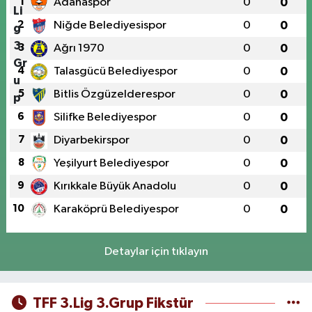
1
Adanaspor
0
0
2
Niğde Belediyesispor
0
0
3
Ağrı 1970
0
0
4
Talasgücü Belediyespor
0
0
5
Bitlis Özgüzelderespor
0
0
6
Silifke Belediyespor
0
0
7
Diyarbekirspor
0
0
8
Yeşilyurt Belediyespor
0
0
9
Kırıkkale Büyük Anadolu
0
0
10
Karaköprü Belediyespor
0
0
Detaylar için tıklayın
TFF 3.Lig 3.Grup Fikstür