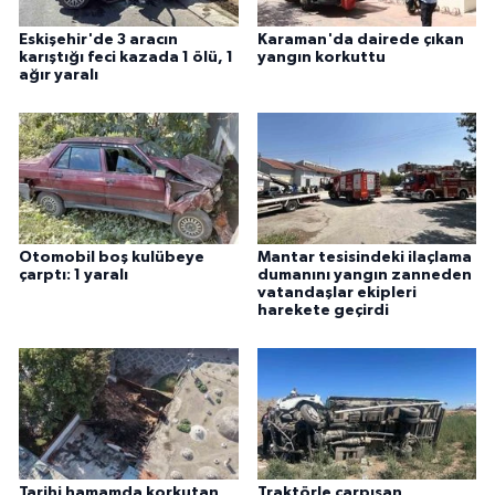
Eskişehir'de 3 aracın
Karaman'da dairede çıkan
karıştığı feci kazada 1 ölü, 1
yangın korkuttu
ağır yaralı
Otomobil boş kulübeye
Mantar tesisindeki ilaçlama
çarptı: 1 yaralı
dumanını yangın zanneden
vatandaşlar ekipleri
harekete geçirdi
Tarihi hamamda korkutan
Traktörle çarpışan