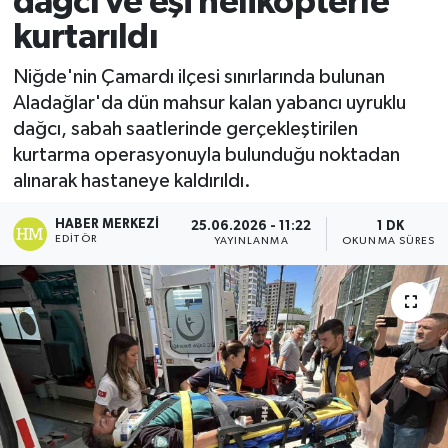
dağcı ve eşi helikopterle
kurtarıldı
Ekonomi
Niğde'nin Çamardı ilçesi sınırlarında bulunan
Sağlık
Aladağlar'da dün mahsur kalan yabancı uyruklu
dağcı, sabah saatlerinde gerçekleştirilen
Tokat Haber
kurtarma operasyonuyla bulunduğu noktadan
alınarak hastaneye kaldırıldı.
HABER MERKEZI
25.06.2026 - 11:22
1 DK
EDITÖR
YAYINLANMA
OKUNMA SÜRESI