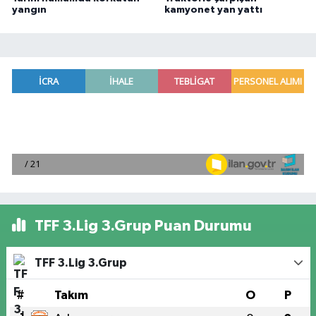
yangın
kamyonet yan yattı
TFF 3.Lig 3.Grup Puan Durumu
TFF 3.Lig 3.Grup
#
Takım
O
P