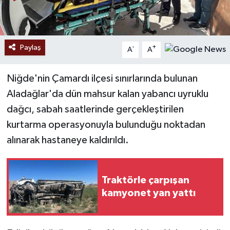
Paylaş
-
+
A
A
Niğde'nin Çamardı ilçesi sınırlarında bulunan
Aladağlar'da dün mahsur kalan yabancı uyruklu
dağcı, sabah saatlerinde gerçekleştirilen
kurtarma operasyonuyla bulunduğu noktadan
alınarak hastaneye kaldırıldı.
Traktörle çarpışan
kamyonet yan yattı