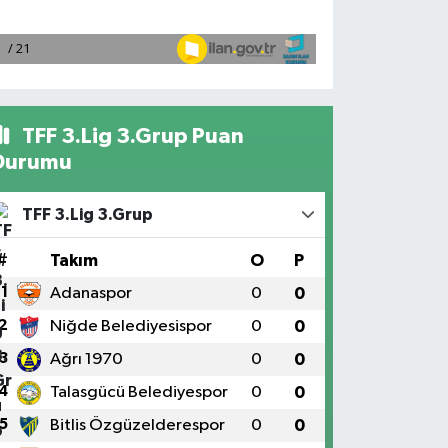
TFF 3.Lig 3.Grup Puan
Durumu
TFF 3.Lig 3.Grup
#
Takım
O
P
1
Adanaspor
0
0
2
Niğde Belediyesispor
0
0
3
Ağrı 1970
0
0
4
Talasgücü Belediyespor
0
0
5
Bitlis Özgüzelderespor
0
0