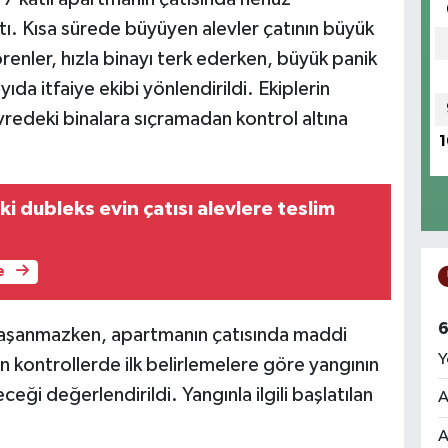
tı. Kısa sürede büyüyen alevler çatının büyük
enler, hızla binayı terk ederken, büyük panik
da itfaiye ekibi yönlendirildi. Ekiplerin
vredeki binalara sıçramadan kontrol altına
1
ki dubleks evin çatısı alevlere teslim
e
6
yaşanmazken, apartmanın çatısında maddi
Y
an kontrollerde ilk belirlemelere göre yangının
ceği değerlendirildi. Yangınla ilgili başlatılan
A
A