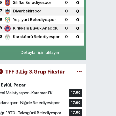
6
Silifke Belediyespor
0
0
7
Diyarbekirspor
0
0
8
Yeşilyurt Belediyespor
0
0
9
Kırıkkale Büyük Anadolu
0
0
0
Karaköprü Belediyespor
0
0
Detaylar için tıklayın
TFF 3.Lig 3.Grup Fikstür
 Eylül, Pazar
eni Malatyaspor - Karaman FK
17:00
danaspor - Niğde Belediyesispor
17:00
ğrı 1970 - Talasgücü Belediyespor
17:00