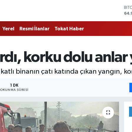
BIT
64.
DO
47,
Yerel
Resmi İlanlar
Tokat Haber
EU
55,
STE
64,
ardı, korku dolu anlar
GRA
666
BİS
 katlı binanın çatı katında çıkan yangın, 
13.
1 DK
OKUNMA SÜRESI