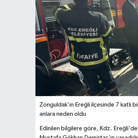
Ekonomi
Sağlık
Tokat Haber
Zonguldak'ın Ereğli ilçesinde 7 katlı b
anlara neden oldu
Edinilen bilgilere göre, Kdz. Ereğli'de
Mustafa Gökhan Demirtaş'ın yaşadığı 