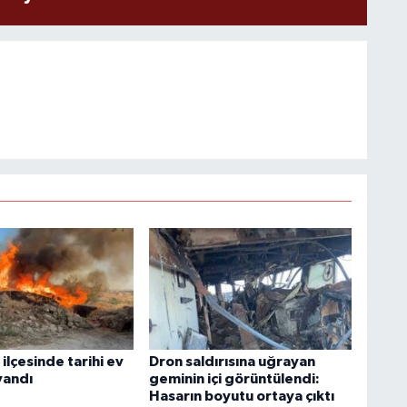
ilçesinde tarihi ev
Dron saldırısına uğrayan
yandı
geminin içi görüntülendi:
Hasarın boyutu ortaya çıktı