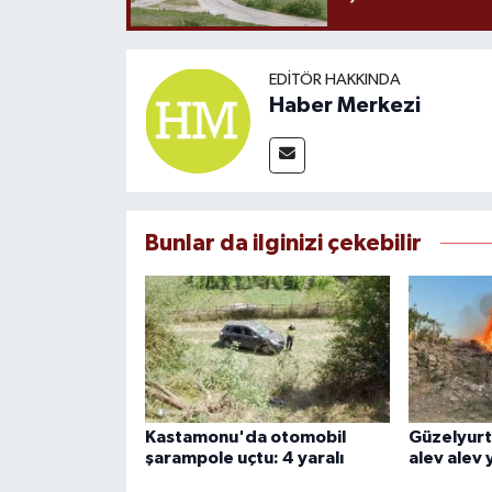
EDITÖR HAKKINDA
Haber Merkezi
Bunlar da ilginizi çekebilir
Kastamonu'da otomobil
Güzelyurt 
şarampole uçtu: 4 yaralı
alev alev 