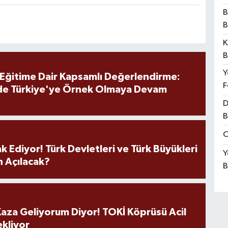
B
B
K
B
Y
 Eğitime Dair Kapsamlı Değerlendirme:
F
de Türkiye'ye Örnek Olmaya Devam
D
B
O
k Ediyor! Türk Devletleri ve Türk Büyükleri
Y
 Açılacak?
B
aza Geliyorum Diyor! TOKİ Köprüsü Acil
ekliyor