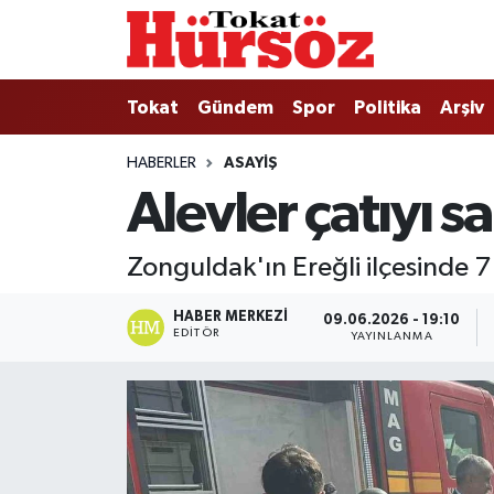
Tokat
Nöbetçi Eczaneler
Tokat
Gündem
Spor
Politika
Arşiv
Türkiye Gündemi
Hava Durumu
HABERLER
ASAYIŞ
Alevler çatıyı s
Gündem
Tokat Namaz Vakitleri
Asayiş
Trafik Durumu
Zonguldak'ın Ereğli ilçesinde 7
Spor
Süper Lig Puan Durumu ve Fikstür
HABER MERKEZI
09.06.2026 - 19:10
EDITÖR
YAYINLANMA
Politika
Tüm Manşetler
Tokat Spor
Son Dakika Haberleri
Eğitim
Haber Arşivi