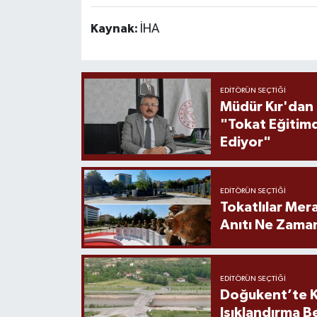
Kaynak:
İHA
EDITÖRÜN SEÇTIĞI
Müdür Kır'dan
"Tokat Eğitim
Ediyor"
EDITÖRÜN SEÇTIĞI
Tokatlılar Mera
Anıtı Ne Zaman
EDITÖRÜN SEÇTIĞI
Doğukent’te K
Işıklandırma B