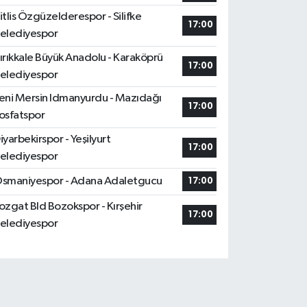
itlis Özgüzelderespor - Silifke
17:00
elediyespor
ırıkkale Büyük Anadolu - Karaköprü
17:00
elediyespor
eni Mersin Idmanyurdu - Mazıdağı
17:00
osfatspor
iyarbekirspor - Yeşilyurt
17:00
elediyespor
smaniyespor - Adana Adaletgucu
17:00
ozgat Bld Bozokspor - Kırşehir
17:00
elediyespor