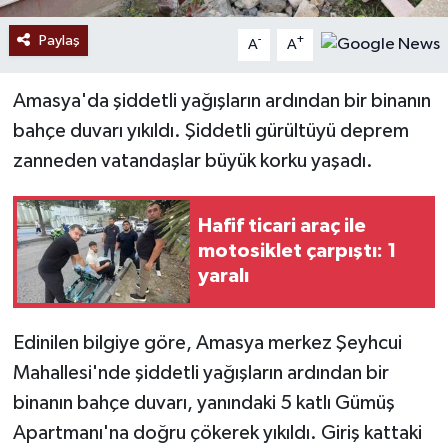
Paylaş
-
+
A
A
Amasya'da şiddetli yağışların ardından bir binanın
bahçe duvarı yıkıldı. Şiddetli gürültüyü deprem
zanneden vatandaşlar büyük korku yaşadı.
Hafif ticari araç ile
motosiklet çarpıştı: 1
yaralı
Edinilen bilgiye göre, Amasya merkez Şeyhcui
Mahallesi'nde şiddetli yağışların ardından bir
binanın bahçe duvarı, yanındaki 5 katlı Gümüş
Apartmanı'na doğru çökerek yıkıldı. Giriş kattaki