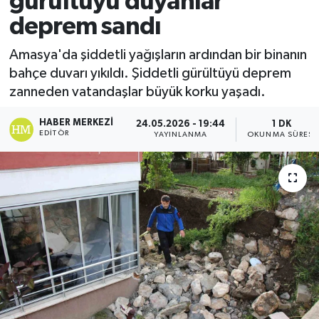
gürültüyü duyanlar
deprem sandı
Ekonomi
Amasya'da şiddetli yağışların ardından bir binanın
Sağlık
bahçe duvarı yıkıldı. Şiddetli gürültüyü deprem
zanneden vatandaşlar büyük korku yaşadı.
Tokat Haber
HABER MERKEZI
24.05.2026 - 19:44
1 DK
EDITÖR
YAYINLANMA
OKUNMA SÜRESI