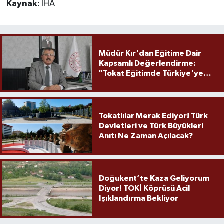
Kaynak:
İHA
Müdür Kır'dan Eğitime Dair
Kapsamlı Değerlendirme:
"Tokat Eğitimde Türkiye'ye
Örnek Olmaya Devam Ediyor"
Tokatlılar Merak Ediyor! Türk
Devletleri ve Türk Büyükleri
Anıtı Ne Zaman Açılacak?
Doğukent’te Kaza Geliyorum
Diyor! TOKİ Köprüsü Acil
Işıklandırma Bekliyor