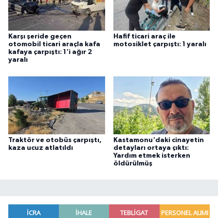
Karşı şeride geçen
Hafif ticari araç ile
otomobil ticari araçla kafa
motosiklet çarpıştı: 1 yaralı
kafaya çarpıştı: 1'i ağır 2
yaralı
Traktör ve otobüs çarpıştı,
Kastamonu'daki cinayetin
kaza ucuz atlatıldı
detayları ortaya çıktı:
Yardım etmek isterken
öldürülmüş