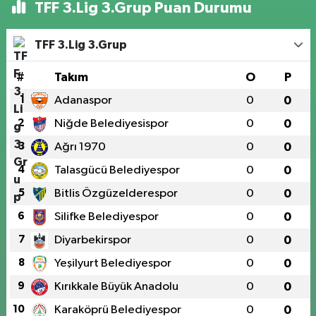
TFF 3.Lig 3.Grup Puan Durumu
TFF 3.Lig 3.Grup
#
Takım
O
P
1
Adanaspor
0
0
2
Niğde Belediyesispor
0
0
3
Ağrı 1970
0
0
4
Talasgücü Belediyespor
0
0
5
Bitlis Özgüzelderespor
0
0
6
Silifke Belediyespor
0
0
7
Diyarbekirspor
0
0
8
Yeşilyurt Belediyespor
0
0
9
Kırıkkale Büyük Anadolu
0
0
10
Karaköprü Belediyespor
0
0