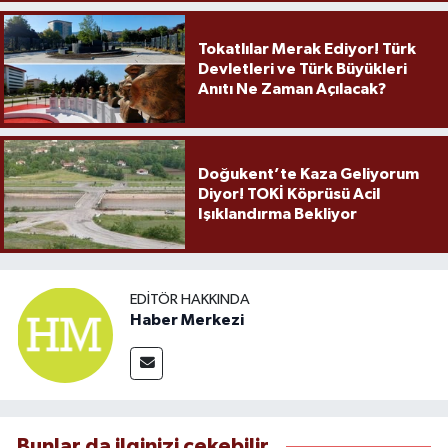
Tokatlılar Merak Ediyor! Türk
Devletleri ve Türk Büyükleri
Anıtı Ne Zaman Açılacak?
Doğukent’te Kaza Geliyorum
Diyor! TOKİ Köprüsü Acil
Işıklandırma Bekliyor
EDITÖR HAKKINDA
Haber Merkezi
Bunlar da ilginizi çekebilir