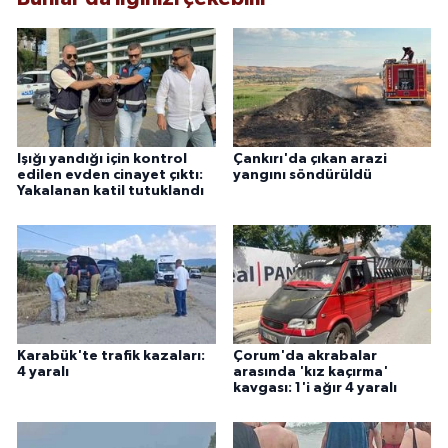
Işığı yandığı için kontrol
Çankırı'da çıkan arazi
edilen evden cinayet çıktı:
yangını söndürüldü
Yakalanan katil tutuklandı
Karabük'te trafik kazaları:
Çorum'da akrabalar
4 yaralı
arasında 'kız kaçırma'
kavgası: 1'i ağır 4 yaralı