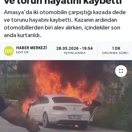
ve torun hayatını kaybetti
Ekonomi
Amasya'da iki otomobilin çarpıştığı kazada dede
ve torunu hayatını kaybetti. Kazanın ardından
Sağlık
otomobillerden biri alev alırken, içindekiler son
anda kurtarıldı.
Tokat Haber
HABER MERKEZI
28.05.2026 - 19:54
1 DK
EDITÖR
YAYINLANMA
OKUNMA SÜRESI