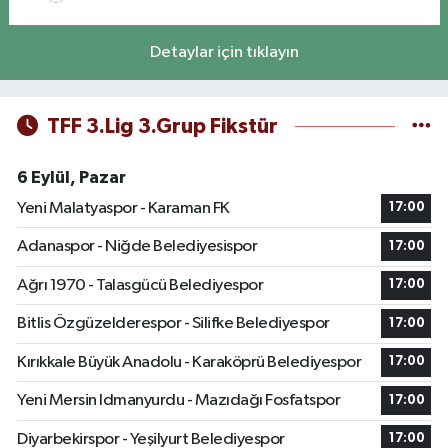
Detaylar için tıklayın
TFF 3.Lig 3.Grup Fikstür
6 Eylül, Pazar
Yeni Malatyaspor - Karaman FK
17:00
Adanaspor - Niğde Belediyesispor
17:00
Ağrı 1970 - Talasgücü Belediyespor
17:00
Bitlis Özgüzelderespor - Silifke Belediyespor
17:00
Kırıkkale Büyük Anadolu - Karaköprü Belediyespor
17:00
Yeni Mersin Idmanyurdu - Mazıdağı Fosfatspor
17:00
Diyarbekirspor - Yeşilyurt Belediyespor
17:00