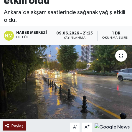
etkili oldu
Ekonomi
Ankara'da akşam saatlerinde sağanak yağış etkili
oldu.
Sağlık
HABER MERKEZI
09.06.2026 - 21:25
1 DK
EDITÖR
YAYINLANMA
OKUNMA SÜRESI
Tokat Haber
Paylaş
-
+
A
A