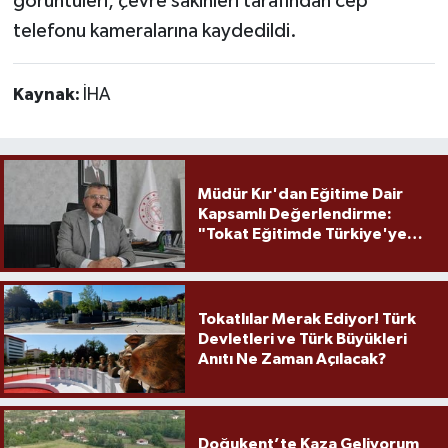
görüntüleri, çevre sakinleri tarafından cep
telefonu kameralarına kaydedildi.
Kaynak:
İHA
Müdür Kır'dan Eğitime Dair
Kapsamlı Değerlendirme:
"Tokat Eğitimde Türkiye'ye
Örnek Olmaya Devam Ediyor"
Tokatlılar Merak Ediyor! Türk
Devletleri ve Türk Büyükleri
Anıtı Ne Zaman Açılacak?
Doğukent’te Kaza Geliyorum