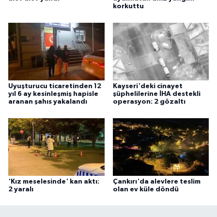
korkuttu
Uyuşturucu ticaretinden 12
Kayseri'deki cinayet
yıl 6 ay kesinleşmiş hapisle
şüphelilerine İHA destekli
aranan şahıs yakalandı
operasyon: 2 gözaltı
'Kız meselesinde' kan aktı:
Çankırı'da alevlere teslim
2 yaralı
olan ev küle döndü