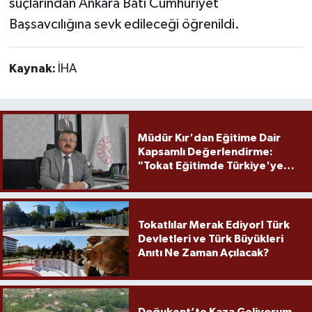
suçlarından Ankara Batı Cumhuriyet
Başsavcılığına sevk edileceği öğrenildi.
Kaynak:
İHA
Müdür Kır'dan Eğitime Dair
Kapsamlı Değerlendirme:
"Tokat Eğitimde Türkiye'ye
Örnek Olmaya Devam Ediyor"
Tokatlılar Merak Ediyor! Türk
Devletleri ve Türk Büyükleri
Anıtı Ne Zaman Açılacak?