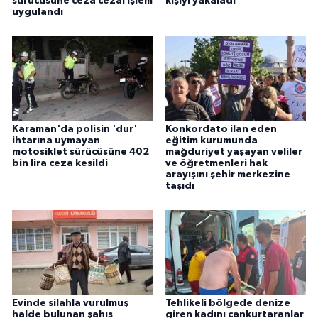
sürücüsüne ceza cezai işlem
kişiyi yakaladı
uygulandı
Karaman'da polisin 'dur'
Konkordato ilan eden
ihtarına uymayan
eğitim kurumunda
motosiklet sürücüsüne 402
mağduriyet yaşayan veliler
bin lira ceza kesildi
ve öğretmenleri hak
arayışını şehir merkezine
taşıdı
Evinde silahla vurulmuş
Tehlikeli bölgede denize
halde bulunan şahıs
giren kadını cankurtaranlar