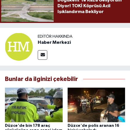
Doğukent’te Kaza Geliyorum
Diyor! TOKİ Köprüsü Acil
Işıklandırma Bekliyor
EDITÖR HAKKINDA
Haber Merkezi
Bunlar da ilginizi çekebilir
Düzce'de bin 178 araç
Düzce'de polis aranan 16