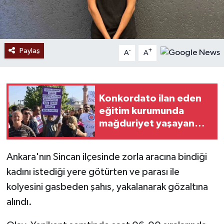
Paylaş
-
+
A
A
Konkordato ilan eden
eğitim kurumunda
mağduriyet yaşayan
veliler ve öğretmenleri
hak arayışını şehir
Ankara'nın Sincan ilçesinde zorla aracına bindiği
merkezine taşıdı
kadını istediği yere götürten ve parası ile
kolyesini gasbeden şahıs, yakalanarak gözaltına
alındı.