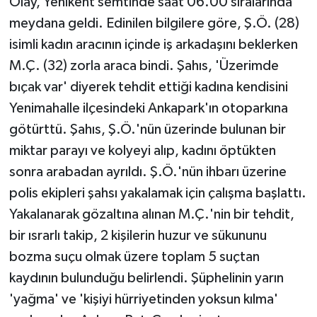
Olay, Yenikent semtinde saat 06.00 sıralarında
meydana geldi. Edinilen bilgilere göre, Ş.Ö. (28)
isimli kadın aracının içinde iş arkadaşını beklerken
M.Ç. (32) zorla araca bindi. Şahıs, 'Üzerimde
bıçak var' diyerek tehdit ettiği kadına kendisini
Yenimahalle ilçesindeki Ankapark'ın otoparkına
götürttü. Şahıs, Ş.Ö.'nün üzerinde bulunan bir
miktar parayı ve kolyeyi alıp, kadını öptükten
sonra arabadan ayrıldı. Ş.Ö.'nün ihbarı üzerine
polis ekipleri şahsı yakalamak için çalışma başlattı.
Yakalanarak gözaltına alınan M.Ç.'nin bir tehdit,
bir ısrarlı takip, 2 kişilerin huzur ve sükununu
bozma suçu olmak üzere toplam 5 suçtan
kaydının bulunduğu belirlendi. Şüphelinin yarın
'yağma' ve 'kişiyi hürriyetinden yoksun kılma'