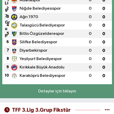
Adanaspor
0
0
2
Niğde Belediyesispor
0
0
3
Ağrı 1970
0
0
4
Talasgücü Belediyespor
0
0
5
Bitlis Özgüzelderespor
0
0
6
Silifke Belediyespor
0
0
7
Diyarbekirspor
0
0
8
Yeşilyurt Belediyespor
0
0
9
Kırıkkale Büyük Anadolu
0
0
10
Karaköprü Belediyespor
0
0
Detaylar için tıklayın
TFF 3.Lig 3.Grup Fikstür