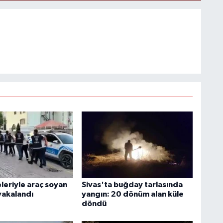
leriyle araç soyan
Sivas'ta buğday tarlasında
yakalandı
yangın: 20 dönüm alan küle
döndü