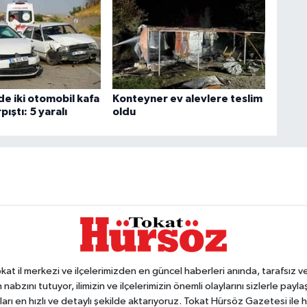
de iki otomobil kafa
Konteyner ev alevlere teslim
pıştı: 5 yaralı
oldu
 il merkezi ve ilçelerimizden en güncel haberleri anında, tarafsız ve e
 nabzını tutuyor, ilimizin ve ilçelerimizin önemli olaylarını sizlerle pay
arı en hızlı ve detaylı şekilde aktarıyoruz. Tokat Hürsöz Gazetesi il