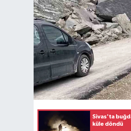
Ekonomi
Sağlık
Tokat Haber
Sivas'ta buğd
küle döndü