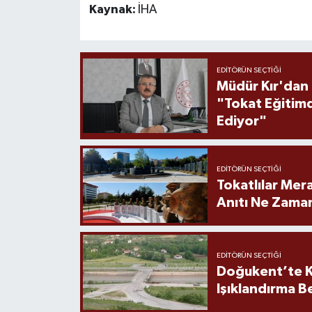
Kaynak:
İHA
EDITÖRÜN SEÇTIĞI
Müdür Kır'dan
"Tokat Eğitim
Ediyor"
EDITÖRÜN SEÇTIĞI
Tokatlılar Mera
Anıtı Ne Zaman
EDITÖRÜN SEÇTIĞI
Doğukent’te K
Işıklandırma B