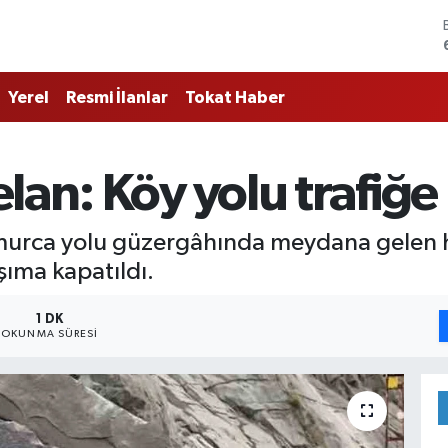
Yerel
Resmi İlanlar
Tokat Haber
lan: Köy yolu trafiğe 
murca yolu güzergâhında meydana gelen he
şıma kapatıldı.
1 DK
OKUNMA SÜRESI