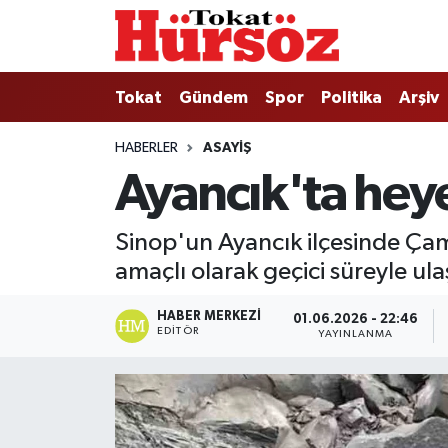
Tokat
Nöbetçi Eczaneler
Tokat
Gündem
Spor
Politika
Arşiv
Türkiye Gündemi
Hava Durumu
HABERLER
ASAYIŞ
Ayancık'ta heye
Gündem
Tokat Namaz Vakitleri
Asayiş
Trafik Durumu
Sinop'un Ayancık ilçesinde Ça
amaçlı olarak geçici süreyle ula
Spor
Süper Lig Puan Durumu ve Fikstür
HABER MERKEZI
01.06.2026 - 22:46
Politika
Tüm Manşetler
EDITÖR
YAYINLANMA
Tokat Spor
Son Dakika Haberleri
Eğitim
Haber Arşivi