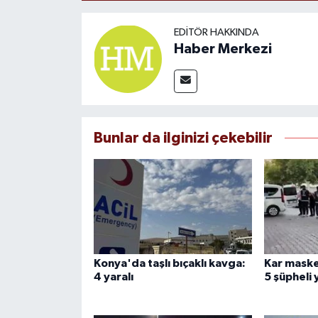
EDITÖR HAKKINDA
Haber Merkezi
Bunlar da ilginizi çekebilir
Konya'da taşlı bıçaklı kavga:
Kar maske
4 yaralı
5 şüpheli 