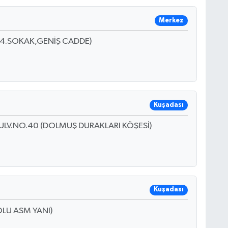
Merkez
(14.SOKAK,GENİŞ CADDE)
Kuşadası
V.NO.40 (DOLMUŞ DURAKLARI KÖŞESİ)
Kuşadası
OLU ASM YANI)