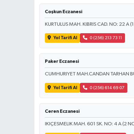
Coşkun Eczanesi
KURTULUS MAH. KIBRIS CAD. NO: 22 A 
Yol Tarifi Al
0 (256) 213 73 11
Paker Eczanesi
CUMHURIYET MAH.CANDAN TARHAN BUL
Yol Tarifi Al
0 (256) 614 69 07
Ceren Eczanesi
IKIÇESMELIK MAH. 601 SK. NO: 4 A (2 N