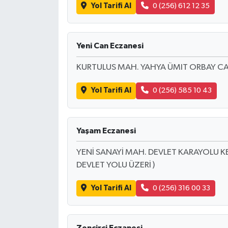
Yol Tarifi Al
0 (256) 612 12 35
Yeni Can Eczanesi
KURTULUS MAH. YAHYA ÜMIT ORBAY CAD
Yol Tarifi Al
0 (256) 585 10 43
Yaşam Eczanesi
YENİ SANAYİ MAH. DEVLET KARAYOLU KE
DEVLET YOLU ÜZERİ )
Yol Tarifi Al
0 (256) 316 00 33