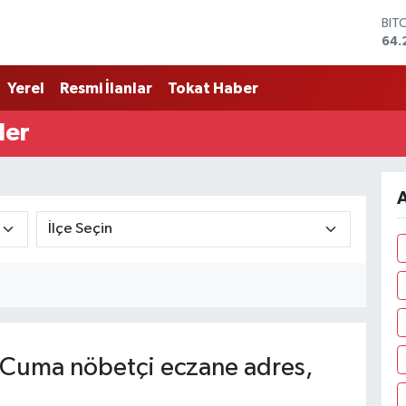
64.
DO
47,
EU
55,
Yerel
Resmi İlanlar
Tokat Haber
STE
64,
ler
GRA
657
BİS
13.
A
Cuma nöbetçi eczane adres,