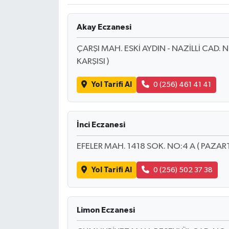
Ekonomi
Akay Eczanesi
Sağlık
ÇARŞI MAH. ESKİ AYDIN - NAZİLLİ CAD. 
KARŞISI )
Tokat Haber
Yol Tarifi Al
0 (256) 461 41 41
İnci Eczanesi
EFELER MAH. 1418 SOK. NO:4 A ( PAZART
Yol Tarifi Al
0 (256) 502 37 38
Limon Eczanesi