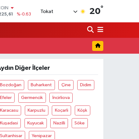
225,61
%-0.63
°
LAR
20
Tokat
7143
%0.16
RO
0317
%-0.02
RLİN
2463
%0.07
M ALTIN
4.81
%1.44
T100
799
%70
ydın Diğer İlçeler
Bozdoğan
Buharkent
Çine
Didim
Efeler
Germencik
İncirliova
Karacasu
Karpuzlu
Koçarli
Köşk
Kuşadasi
Kuyucak
Nazilli
Söke
Sultanhisar
Yenipazar