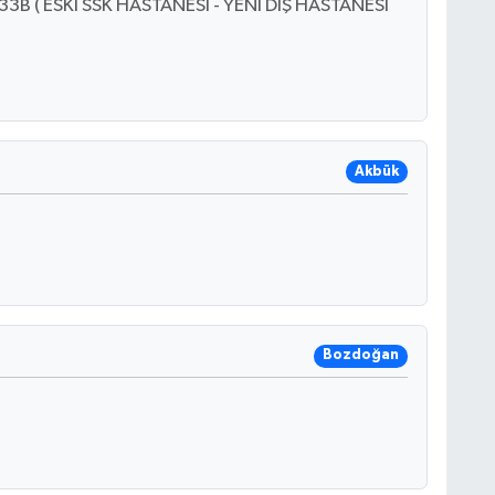
B ( ESKİ SSK HASTANESİ - YENİ DİŞ HASTANESİ
Akbük
Bozdoğan