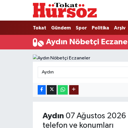
Tokat
Nöbetçi Eczaneler
Tokat
Gündem
Spor
Politika
Arşiv
Türkiye Gündemi
Hava Durumu
Aydın Nöbetçi Eczane
Gündem
Tokat Namaz Vakitleri
Asayiş
Trafik Durumu
Spor
Süper Lig Puan Durumu ve Fikstür
Politika
Tüm Manşetler
Tokat Spor
Son Dakika Haberleri
Aydın
07 Ağustos 2026 
Eğitim
Haber Arşivi
telefon ve konumları