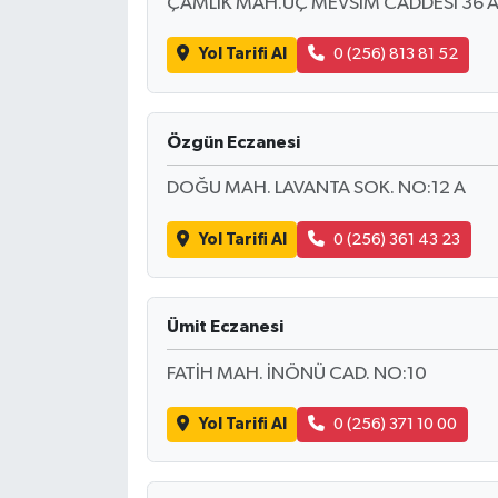
ÇAMLIK MAH.ÜÇ MEVSIM CADDESI 36 A (
Yol Tarifi Al
0 (256) 813 81 52
Özgün Eczanesi
DOĞU MAH. LAVANTA SOK. NO:12 A
Yol Tarifi Al
0 (256) 361 43 23
Ümit Eczanesi
FATİH MAH. İNÖNÜ CAD. NO:10
Yol Tarifi Al
0 (256) 371 10 00