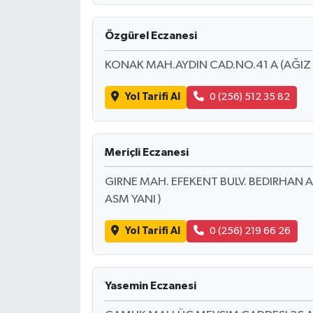
Özgürel Eczanesi
KONAK MAH.AYDIN CAD.NO.41 A (AĞIZ V
Yol Tarifi Al
0 (256) 512 35 82
Meriçli Eczanesi
GIRNE MAH. EFEKENT BULV. BEDIRHAN APT
ASM YANI )
Yol Tarifi Al
0 (256) 219 66 26
Yasemin Eczanesi