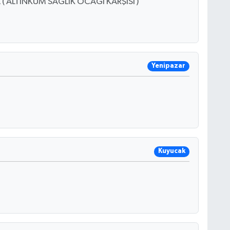
 ALTINKUM SAĞLIK OCAĞI KARŞISI )
Yenipazar
Kuyucak