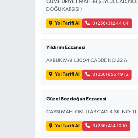
CUMHURİYET MAH. BEŞEYLÜL CAD. NO:33
DOĞU KARŞISI )
Yol Tarifi Al
0 (256) 312 44 04
Yıldırım Eczanesi
AKBÜK MAH.3004 CADDE NO 22 A
Yol Tarifi Al
0 (256) 856 49 12
Güzel Bozdoğan Eczanesi
ÇARSI MAH. OKULLAR CAD. 4.SK. NO: 11
Yol Tarifi Al
0 (256) 414 10 10