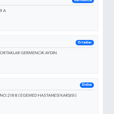
Germencik
9 A
Ortaklar
 ORTAKLAR GERMENCİK AYDIN
Didim
:218 B ( EGEMED HASTANESİ KARŞISI )