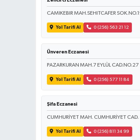
Zencirci Eczanesi
CAMIKEBIR MAH.SEHITCAFER SOK.NO.1
Yol Tarifi Al
0 (256) 563 21 12
Ünveren Eczanesi
PAZARKURAN MAH.7 EYLÜL CAD.NO.27
Yol Tarifi Al
0 (256) 577 11 84
Şifa Eczanesi
CUMHURİYET MAH. CUMHURİYET CAD. NO
Yol Tarifi Al
0 (256) 811 34 99