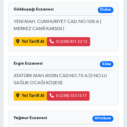
Gökkuşağı Eczanesi
Didim
YENİ MAH. CUMHURİYET CAD. NO:106 A (
MERKEZ CAMİİ KARŞISI )
Yol Tarifi Al
0 (256) 811 22 12
Ergin Eczanesi
Söke
ATATÜRK MAH.AYDIN CAD.NO.70 A (5 NO LU
SAĞLIK OCAĞI KÖŞESİ)
Yol Tarifi Al
0 (256) 513 13 17
Yağmur Eczanesi
Altınkum