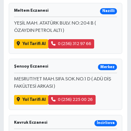
Meltem Eczanesi
Nazilli
YEŞİL MAH. ATATÜRK BULV. NO:204 B (
ÖZAYDIN PETROL ALTI )
Yol Tarifi Al
0 (256) 312 97 66
Şensoy Eczanesi
Merkez
MESRUTIYET MAH.SIFA SOK.NO.1 D ( ADÜ DİŞ
FAKÜLTESİ ARKASI )
Yol Tarifi Al
0 (256) 225 00 26
Kavruk Eczanesi
İncirliova