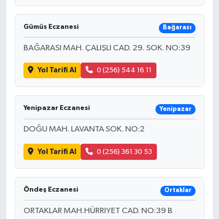
Gümüs Eczanesi
Bağarası
BAĞARASI MAH. ÇALIŞLI CAD. 29. SOK. NO:39
Yol Tarifi Al
0 (256) 544 16 11
Yenipazar Eczanesi
Yenipazar
DOĞU MAH. LAVANTA SOK. NO:2
Yol Tarifi Al
0 (256) 361 30 53
Öndeş Eczanesi
Ortaklar
ORTAKLAR MAH.HÜRRIYET CAD. NO:39 B