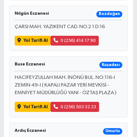
Nılgün Eczanesi
Bozdoğan
ÇARSI MAH. YAZIKENT CAD. NO.2 1 D:16
Yol Tarifi Al
0 (256) 414 17 90
Buse Eczanesi
Kuşadası
HACIFEYZULLAH MAH. İNÖNÜ BUL. NO:116-I
ZEMİN 49-I ( KAPALI PAZAR YERİ MEVKİSİ -
EMNİYET MÜDÜRLÜĞÜ YANI - ÖZTAŞ PLAZA )
Yol Tarifi Al
0 (256) 503 32 23
Ardıç Eczanesi
Umurlu