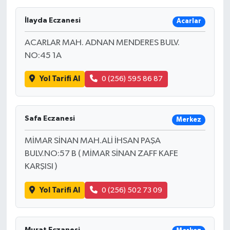
Ekonomi
İlayda Eczanesi
Acarlar
ACARLAR MAH. ADNAN MENDERES BULV.
Sağlık
NO:45 1A
Tokat Haber
Yol Tarifi Al
0 (256) 595 86 87
Safa Eczanesi
Merkez
MİMAR SİNAN MAH.ALİ İHSAN PAŞA
BULV.NO:57 B ( MİMAR SİNAN ZAFF KAFE
KARŞISI )
Yol Tarifi Al
0 (256) 502 73 09
Murat Eczanesi