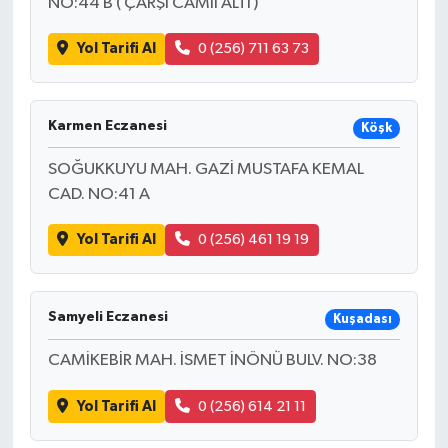
NO:44 B ( ÇARŞI CAMİİ ALTI )
Yol Tarifi Al
0 (256) 711 63 73
Karmen Eczanesi
Köşk
SOĞUKKUYU MAH. GAZİ MUSTAFA KEMAL
CAD. NO:41 A
Yol Tarifi Al
0 (256) 461 19 19
Samyeli Eczanesi
Kuşadası
CAMİKEBİR MAH. İSMET İNÖNÜ BULV. NO:38
Yol Tarifi Al
0 (256) 614 21 11