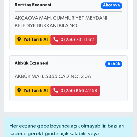
Serttaş Eczanesi
Akçaova
AKÇAOVA MAH. CUMHURİYET MEYDANI
BELEDİYE DÜKKANI BİLA NO
Yol Tarifi Al
0 (256) 731 11 62
Akbük Eczanesi
Akbük
AKBÜK MAH. 5855 CAD. NO: 2 3A
Yol Tarifi Al
0 (256) 856 42 58
Her eczane gece boyunca açık olmayabilir, bazıları
sadece gerektiğinde açık kalabilir veya