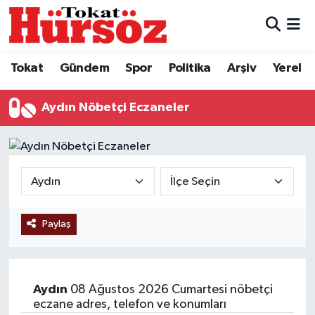
Tokat
Nöbetçi Eczaneler
Tokat
Gündem
Spor
Politika
Arşiv
Yerel
Türkiye Gündemi
Hava Durumu
Aydın Nöbetçi Eczaneler
Gündem
Tokat Namaz Vakitleri
Asayiş
Trafik Durumu
Spor
Süper Lig Puan Durumu ve Fikstür
Paylaş
Politika
Tüm Manşetler
Tokat Spor
Son Dakika Haberleri
Aydın
08 Ağustos 2026 Cumartesi nöbetçi
Eğitim
Haber Arşivi
eczane adres, telefon ve konumları