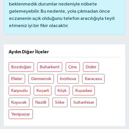
beklenmedik durumlar nedeniyle nöbete
gelemeyebilir. Bu nedenle, yola çıkmadan önce
eczanenin açık olduğunu telefon aracılığıyla teyit
etmeniz iyi bir fikir olacaktır.
Aydın Diğer İlçeler
Bozdoğan
Buharkent
Çine
Didim
Efeler
Germencik
İncirliova
Karacasu
Karpuzlu
Koçarli
Köşk
Kuşadasi
Kuyucak
Nazilli
Söke
Sultanhisar
Yenipazar