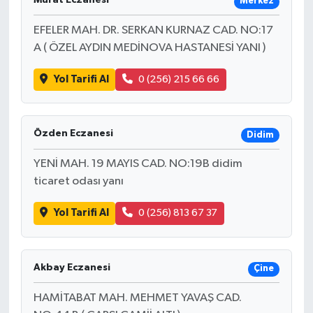
Merkez
EFELER MAH. DR. SERKAN KURNAZ CAD. NO:17
A ( ÖZEL AYDIN MEDİNOVA HASTANESİ YANI )
Yol Tarifi Al
0 (256) 215 66 66
Özden Eczanesi
Didim
YENİ MAH. 19 MAYIS CAD. NO:19B didim
ticaret odası yanı
Yol Tarifi Al
0 (256) 813 67 37
Akbay Eczanesi
Çine
HAMİTABAT MAH. MEHMET YAVAŞ CAD.