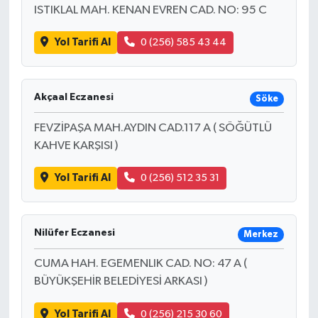
ISTIKLAL MAH. KENAN EVREN CAD. NO: 95 C
Yol Tarifi Al
0 (256) 585 43 44
Akçaal Eczanesi
Söke
FEVZİPAŞA MAH.AYDIN CAD.117 A ( SÖĞÜTLÜ
KAHVE KARŞISI )
Yol Tarifi Al
0 (256) 512 35 31
Nilüfer Eczanesi
Merkez
CUMA HAH. EGEMENLIK CAD. NO: 47 A (
BÜYÜKŞEHİR BELEDİYESİ ARKASI )
Yol Tarifi Al
0 (256) 215 30 60