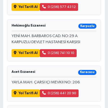
Yol Tarifi Al
0 (256) 577 43 12
Hekimoğlu Eczanesi
Karpuzlu
YENİ MAH. BARBAROS CAD. NO:29 A
KARPUZLU DEVLET HASTANESİ KARŞISI
Yol Tarifi Al
0 (256) 741 10 10
Acet Eczanesi
Karacasu
YAYLA MAH. ÇARSI IÇI MEVKII NO: 206
Yol Tarifi Al
0 (256) 441 20 90