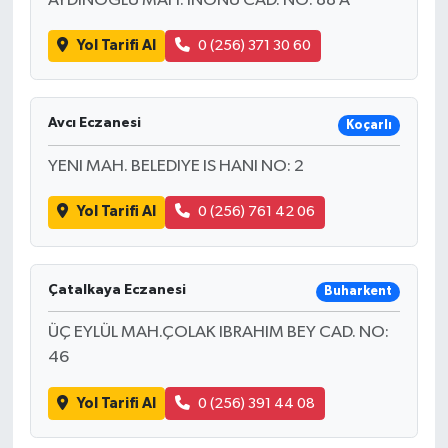
AYDINOGLU MAH. INÖNÜ CAD. NO: 88 A
Yol Tarifi Al
0 (256) 371 30 60
Avcı Eczanesi
Koçarlı
YENI MAH. BELEDIYE IS HANI NO: 2
Yol Tarifi Al
0 (256) 761 42 06
Çatalkaya Eczanesi
Buharkent
ÜÇ EYLÜL MAH.ÇOLAK IBRAHIM BEY CAD. NO:
46
Yol Tarifi Al
0 (256) 391 44 08