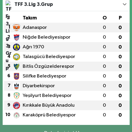
TFF 3.Lig 3.Grup
#
Takım
O
P
1
Adanaspor
0
0
2
Niğde Belediyesispor
0
0
3
Ağrı 1970
0
0
4
Talasgücü Belediyespor
0
0
5
Bitlis Özgüzelderespor
0
0
6
Silifke Belediyespor
0
0
7
Diyarbekirspor
0
0
8
Yeşilyurt Belediyespor
0
0
9
Kırıkkale Büyük Anadolu
0
0
10
Karaköprü Belediyespor
0
0