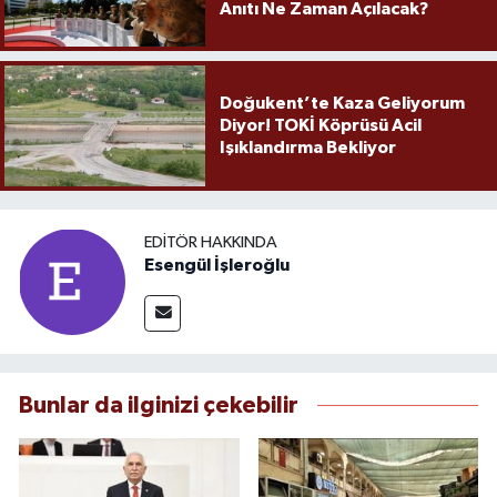
Anıtı Ne Zaman Açılacak?
Doğukent’te Kaza Geliyorum
Diyor! TOKİ Köprüsü Acil
Işıklandırma Bekliyor
EDITÖR HAKKINDA
Esengül İşleroğlu
Bunlar da ilginizi çekebilir