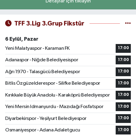
Detaylar için tıklayın
TFF 3.Lig 3.Grup Fikstür
6 Eylül, Pazar
Yeni Malatyaspor - Karaman FK
17:00
Adanaspor - Niğde Belediyesispor
17:00
Ağrı 1970 - Talasgücü Belediyespor
17:00
Bitlis Özgüzelderespor - Silifke Belediyespor
17:00
Kırıkkale Büyük Anadolu - Karaköprü Belediyespor
17:00
Yeni Mersin Idmanyurdu - Mazıdağı Fosfatspor
17:00
Diyarbekirspor - Yeşilyurt Belediyespor
17:00
Osmaniyespor - Adana Adaletgucu
17:00