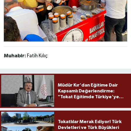
Muhabir:
Fatih Kılıç
Müdür Kır'dan Eğitime Dair
Kapsamlı Değerlendirme:
"Tokat Eğitimde Türkiye'ye
Örnek Olmaya Devam Ediyor"
Tokatlılar Merak Ediyor! Türk
Devletleri ve Türk Büyükleri