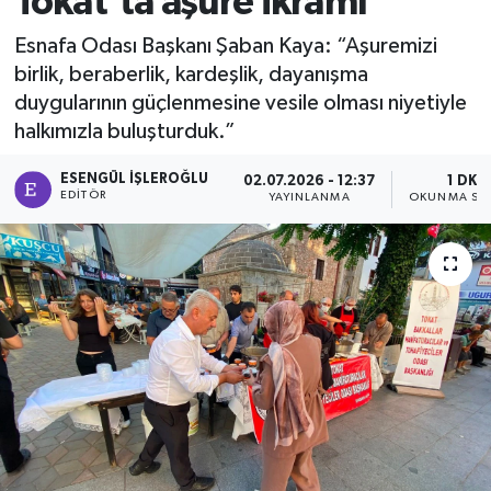
Tokat’ta aşure ikramı
Ekonomi
Esnafa Odası Başkanı Şaban Kaya: “Aşuremizi
birlik, beraberlik, kardeşlik, dayanışma
Sağlık
duygularının güçlenmesine vesile olması niyetiyle
halkımızla buluşturduk.”
Tokat Haber
ESENGÜL İŞLEROĞLU
02.07.2026 - 12:37
1 DK
EDITÖR
YAYINLANMA
OKUNMA SÜR