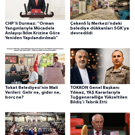
CHP'li Durmaz: "Orman
Çekenli İş Merkezi’ndeki
Yangınlarıyla Mücadele
belediye dükkanları SGK’ya
Anlayışı İklim Krizine Göre
devredildi
Yeniden Yapılandırılmalı"
Tokat Belediyesi’nin Mali
TOKKON Genel Başkanı
Verileri: Gelir ne, gider ne,
Yılmaz, YAŞ Kararlarıyla
borç ne?
Tuğgeneralliğe Yükseltilen
Bildiş’i Tebrik Etti