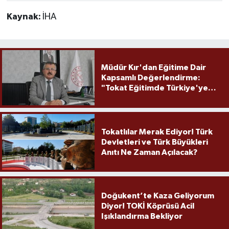
Kaynak:
İHA
Müdür Kır'dan Eğitime Dair
Kapsamlı Değerlendirme:
"Tokat Eğitimde Türkiye'ye
Örnek Olmaya Devam Ediyor"
Tokatlılar Merak Ediyor! Türk
Devletleri ve Türk Büyükleri
Anıtı Ne Zaman Açılacak?
Doğukent’te Kaza Geliyorum
Diyor! TOKİ Köprüsü Acil
Işıklandırma Bekliyor