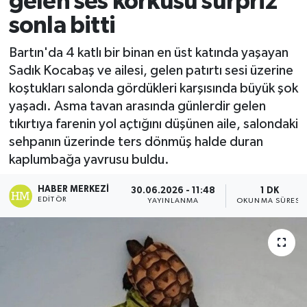
gelen ses korkusu sürpriz
sonla bitti
Ekonomi
Bartın'da 4 katlı bir binan en üst katında yaşayan
Sağlık
Sadık Kocabaş ve ailesi, gelen patırtı sesi üzerine
koştukları salonda gördükleri karşısında büyük şok
Tokat Haber
yaşadı. Asma tavan arasında günlerdir gelen
tıkırtıya farenin yol açtığını düşünen aile, salondaki
sehpanın üzerinde ters dönmüş halde duran
kaplumbağa yavrusu buldu.
HABER MERKEZI
30.06.2026 - 11:48
1 DK
EDITÖR
YAYINLANMA
OKUNMA SÜRESI