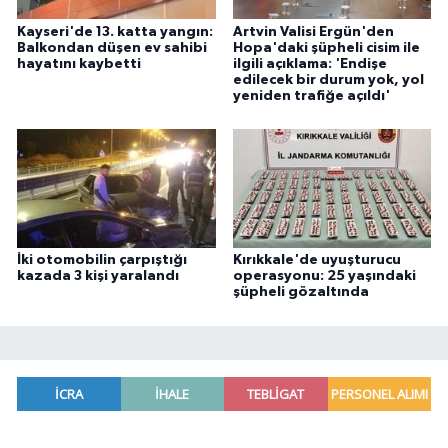
Kayseri'de 13. katta yangın:
Artvin Valisi Ergün'den
Balkondan düşen ev sahibi
Hopa'daki şüpheli cisim ile
hayatını kaybetti
ilgili açıklama: 'Endişe
edilecek bir durum yok, yol
yeniden trafiğe açıldı'
İki otomobilin çarpıştığı
Kırıkkale'de uyuşturucu
kazada 3 kişi yaralandı
operasyonu: 25 yaşındaki
şüpheli gözaltında