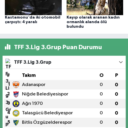
Kastamonu'da iki otomobil
Kayıp olarak aranan kadın
çarpıştı: 4 yaralı
ormanlık alanda ölü
bulundu
TFF 3.Lig 3.Grup Puan Durumu
TFF 3.Lig 3.Grup
#
Takım
O
P
1
Adanaspor
0
0
2
Niğde Belediyesispor
0
0
3
Ağrı 1970
0
0
4
Talasgücü Belediyespor
0
0
5
Bitlis Özgüzelderespor
0
0