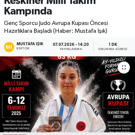
Keskiner Milli Takım
Kampında
Ekonomi
Genç Sporcu Judo Avrupa Kupası Öncesi
Sağlık
Hazırlıklara Başladı (Haber: Mustafa Işık)
Tokat Haber
MUSTAFA IŞIK
07.07.2026 - 14:20
1 DK
EDITÖR
YAYINLANMA
OKUNMA SÜRESI