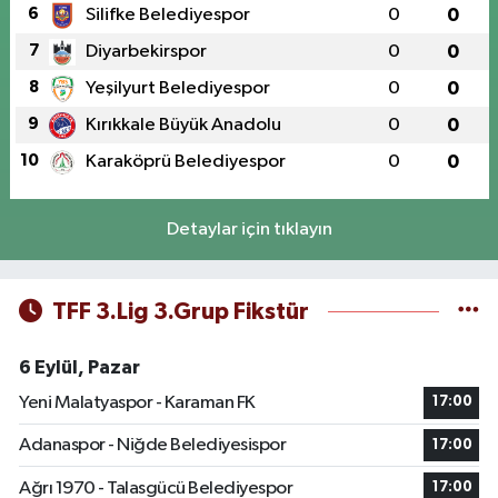
6
Silifke Belediyespor
0
0
7
Diyarbekirspor
0
0
8
Yeşilyurt Belediyespor
0
0
9
Kırıkkale Büyük Anadolu
0
0
10
Karaköprü Belediyespor
0
0
Detaylar için tıklayın
TFF 3.Lig 3.Grup Fikstür
6 Eylül, Pazar
Yeni Malatyaspor - Karaman FK
17:00
Adanaspor - Niğde Belediyesispor
17:00
Ağrı 1970 - Talasgücü Belediyespor
17:00