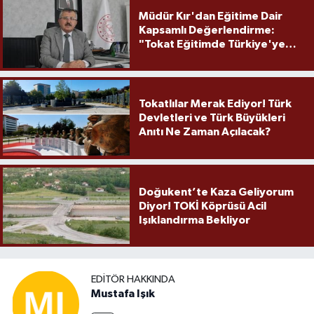
Müdür Kır'dan Eğitime Dair
Kapsamlı Değerlendirme:
"Tokat Eğitimde Türkiye'ye
Örnek Olmaya Devam Ediyor"
Tokatlılar Merak Ediyor! Türk
Devletleri ve Türk Büyükleri
Anıtı Ne Zaman Açılacak?
Doğukent’te Kaza Geliyorum
Diyor! TOKİ Köprüsü Acil
Işıklandırma Bekliyor
EDITÖR HAKKINDA
Mustafa Işık