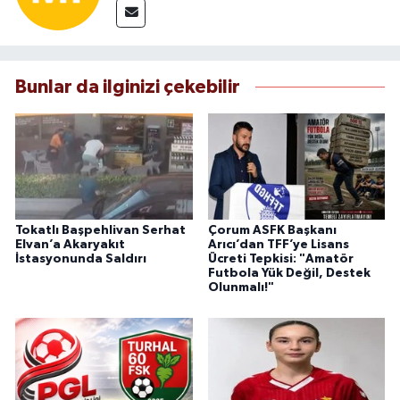
Bunlar da ilginizi çekebilir
Tokatlı Başpehlivan Serhat
Çorum ASFK Başkanı
Elvan’a Akaryakıt
Arıcı’dan TFF’ye Lisans
İstasyonunda Saldırı
Ücreti Tepkisi: "Amatör
Futbola Yük Değil, Destek
Olunmalı!"