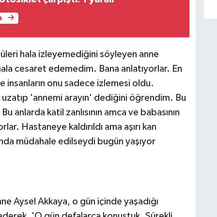
e
üleri hala izleyemediğini söyleyen anne
hala cesaret edemedim. Bana anlatıyorlar. En
 insanların onu sadece izlemesi oldu.
uzatıp 'annemi arayın' dediğini öğrendim. Bu
u anlarda katil zanlısının amca ve babasının
orlar. Hastaneye kaldırıldı ama aşırı kan
ında müdahale edilseydi bugün yaşıyor
nne Aysel Akkaya, o gün içinde yaşadığı
ederek, 'O gün defalarca konuştuk. Sürekli