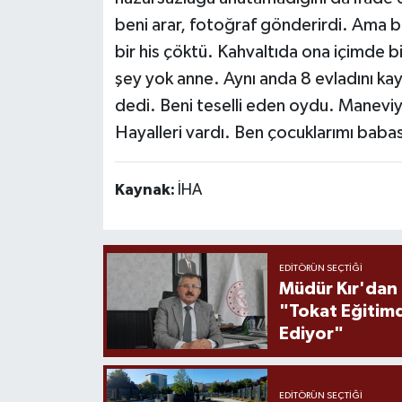
beni arar, fotoğraf gönderirdi. Ama b
bir his çöktü. Kahvaltıda ona içimde bi
şey yok anne. Aynı anda 8 evladını kay
dedi. Beni teselli eden oydu. Maneviy
Hayalleri vardı. Ben çocuklarımı bab
Kaynak:
İHA
EDITÖRÜN SEÇTIĞI
Müdür Kır'dan
"Tokat Eğitim
Ediyor"
EDITÖRÜN SEÇTIĞI