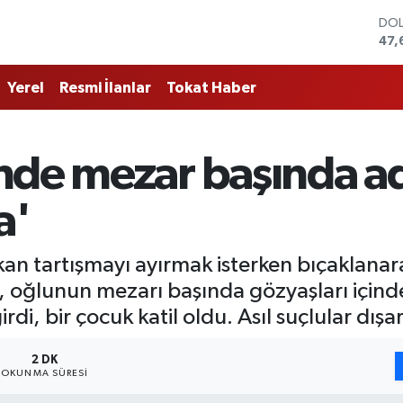
DO
47,
EU
55,
Yerel
Resmi İlanlar
Tokat Haber
STE
64,
GRA
651
de mezar başında adal
BİS
13.
BIT
a'
64.
ıkan tartışmayı ayırmak isterken bıçaklana
, oğlunun mezarı başında gözyaşları içind
rdi, bir çocuk katil oldu. Asıl suçlular dışa
2 DK
OKUNMA SÜRESI