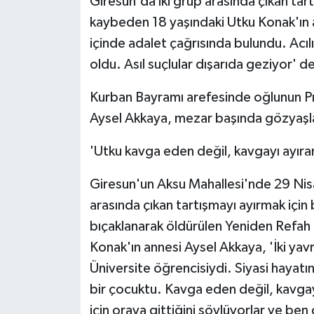
Giresun'da iki grup arasında çıkan tar
kaybeden 18 yaşındaki Utku Konak'ın 
içinde adalet çağrısında bulundu. Acılı
oldu. Asıl suçlular dışarıda geziyor' d
Kurban Bayramı arefesinde oğlunun Pı
Aysel Akkaya, mezar başında gözyaşl
'Utku kavga eden değil, kavgayı ayıra
Giresun'un Aksu Mahallesi'nde 29 Nis
arasında çıkan tartışmayı ayırmak için
bıçaklanarak öldürülen Yeniden Refah P
Konak'ın annesi Aysel Akkaya, 'İki yav
Üniversite öğrencisiydi. Siyasi hayatın
bir çocuktu. Kavga eden değil, kavgay
için oraya gittiğini söylüyorlar ve be