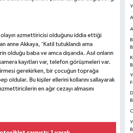
Y
A
A
 olayın azmettiricisi olduğunu iddia ettiği
B
an anne Akkaya, 'Katil tutuklandı ama
B
erin olduğu baba ve amca dışarıda. Asıl onların
K
 kamera kayıtları var, telefon görüşmeleri var.
B
tirmesi gerekirken, bir çocuğun toprağa
Y
 oldular. Bu kişiler ellerini kollarını sallayarak
F
azmettiricilerin en ağır cezayı almasını
D
B
O
Y
B
osiklet çarpıştı: 1 yaralı