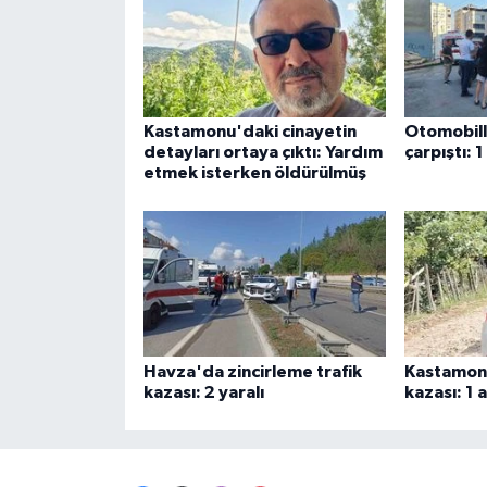
Kastamonu'daki cinayetin
Otomobill
detayları ortaya çıktı: Yardım
çarpıştı: 1
etmek isterken öldürülmüş
Havza'da zincirleme trafik
Kastamon
kazası: 2 yaralı
kazası: 1 a