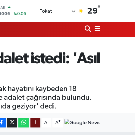
°
LAR
29
Tokat
6006
%0.06
RO
0250
%0.02
RLİN
2398
%0.2
M ALTIN
3.94
%0.32
et istedi: 'Asıl
T100
768
%48
COIN
602,05
%0.69
rak hayatını kaybeden 18
e adalet çağrısında bulundu.
rıda geziyor' dedi.
-
+
A
A