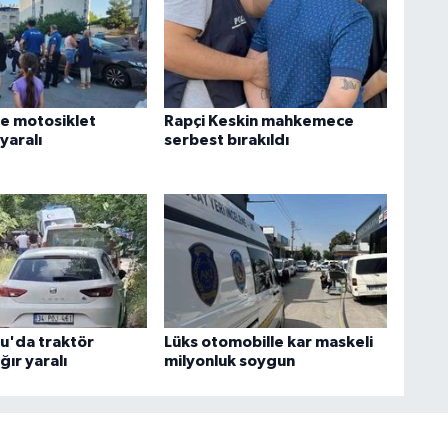
e motosiklet
Rapçi Keskin mahkemece
 yaralı
serbest bırakıldı
u'da traktör
Lüks otomobille kar maskeli
ğır yaralı
milyonluk soygun