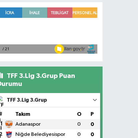
TFF 3.Lig 3.Grup Puan
Durumu
TFF 3.Lig 3.Grup
#
Takım
O
P
1
Adanaspor
0
0
2
Niğde Belediyesispor
0
0