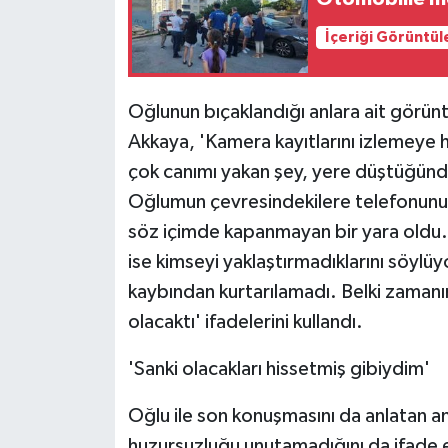
İçeriği Görüntül
Oğlunun bıçaklandığı anlara ait görünt
Akkaya, 'Kamera kayıtlarını izlemeye 
çok canımı yakan şey, yere düştüğünde
Oğlumun çevresindekilere telefonunu 
söz içimde kapanmayan bir yara oldu. B
ise kimseyi yaklaştırmadıklarını söylüy
kaybından kurtarılamadı. Belki zaman
olacaktı' ifadelerini kullandı.
'Sanki olacakları hissetmiş gibiydim'
Oğlu ile son konuşmasını da anlatan a
huzursuzluğu unutamadığını da ifade 