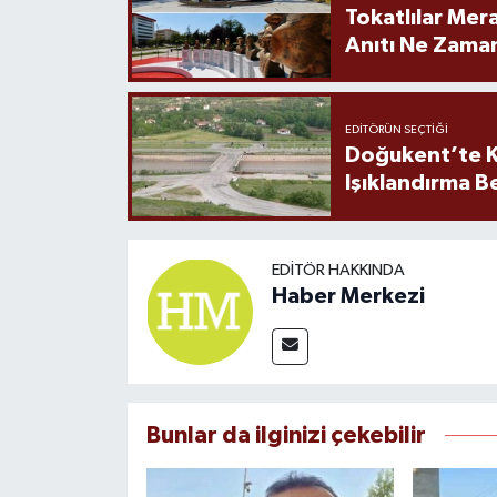
Tokatlılar Mera
Anıtı Ne Zaman
EDITÖRÜN SEÇTIĞI
Doğukent’te K
Işıklandırma B
EDITÖR HAKKINDA
Haber Merkezi
Bunlar da ilginizi çekebilir