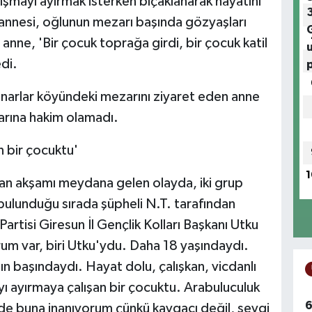
tışmayı ayırmak isterken bıçaklanarak hayatını
annesi, oğlunun mezarı başında gözyaşları
 anne, 'Bir çocuk toprağa girdi, bir çocuk katil
edi.
narlar köyündeki mezarını ziyaret eden anne
arına hakim olamadı.
n bir çocuktu'
1
an akşamı meydana gelen olayda, iki grup
 bulunduğu sırada şüpheli N.T. tarafından
artisi Giresun İl Gençlik Kolları Başkanı Utku
rum var, biri Utku'ydu. Daha 18 yaşındaydı.
ın başındaydı. Hayat dolu, çalışkan, vicdanlı
ı ayırmaya çalışan bir çocuktu. Arabuluculuk
6
n de buna inanıyorum çünkü kavgacı değil, sevgi