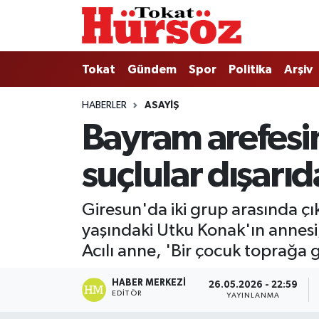
Tokat
Nöbetçi Eczaneler
Tokat
Gündem
Spor
Politika
Arşiv
Türkiye Gündemi
Hava Durumu
HABERLER
ASAYIŞ
Bayram arefesin
Gündem
Tokat Namaz Vakitleri
suçlular dışarıd
Asayiş
Trafik Durumu
Spor
Süper Lig Puan Durumu ve Fikstür
Giresun'da iki grup arasında ç
yaşındaki Utku Konak'ın annesi
Politika
Tüm Manşetler
Acılı anne, 'Bir çocuk toprağa gi
Tokat Spor
Son Dakika Haberleri
HABER MERKEZI
26.05.2026 - 22:59
EDITÖR
YAYINLANMA
Eğitim
Haber Arşivi