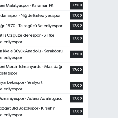
eni Malatyaspor - Karaman FK
17:00
danaspor - Niğde Belediyesispor
17:00
ğrı 1970 - Talasgücü Belediyespor
17:00
itlis Özgüzelderespor - Silifke
17:00
elediyespor
ırıkkale Büyük Anadolu - Karaköprü
17:00
elediyespor
eni Mersin Idmanyurdu - Mazıdağı
17:00
osfatspor
iyarbekirspor - Yeşilyurt
17:00
elediyespor
smaniyespor - Adana Adaletgucu
17:00
ozgat Bld Bozokspor - Kırşehir
17:00
elediyespor