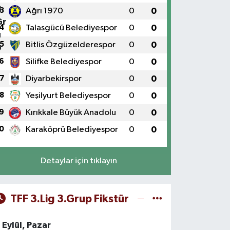
3
Ağrı 1970
0
0
4
Talasgücü Belediyespor
0
0
5
Bitlis Özgüzelderespor
0
0
6
Silifke Belediyespor
0
0
7
Diyarbekirspor
0
0
8
Yeşilyurt Belediyespor
0
0
9
Kırıkkale Büyük Anadolu
0
0
0
Karaköprü Belediyespor
0
0
Detaylar için tıklayın
TFF 3.Lig 3.Grup Fikstür
 Eylül, Pazar