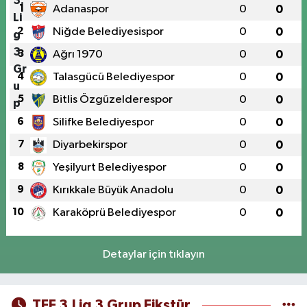
1
Adanaspor
0
0
2
Niğde Belediyesispor
0
0
3
Ağrı 1970
0
0
4
Talasgücü Belediyespor
0
0
5
Bitlis Özgüzelderespor
0
0
6
Silifke Belediyespor
0
0
7
Diyarbekirspor
0
0
8
Yeşilyurt Belediyespor
0
0
9
Kırıkkale Büyük Anadolu
0
0
10
Karaköprü Belediyespor
0
0
Detaylar için tıklayın
TFF 3.Lig 3.Grup Fikstür