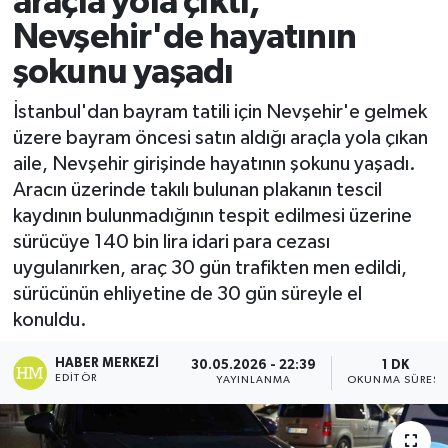
araçla yola çıktı,
Nevşehir'de hayatının
Ekonomi
şokunu yaşadı
Sağlık
İstanbul'dan bayram tatili için Nevşehir'e gelmek
üzere bayram öncesi satın aldığı araçla yola çıkan
Tokat Haber
aile, Nevşehir girişinde hayatının şokunu yaşadı.
Aracın üzerinde takılı bulunan plakanın tescil
kaydının bulunmadığının tespit edilmesi üzerine
sürücüye 140 bin lira idari para cezası
uygulanırken, araç 30 gün trafikten men edildi,
sürücünün ehliyetine de 30 gün süreyle el
konuldu.
HABER MERKEZI
30.05.2026 - 22:39
1 DK
EDITÖR
YAYINLANMA
OKUNMA SÜRESI