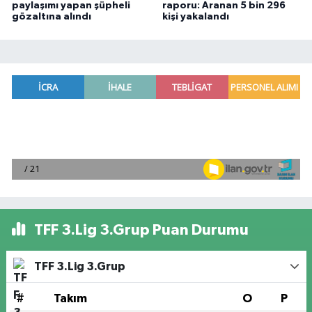
paylaşımı yapan şüpheli
raporu: Aranan 5 bin 296
gözaltına alındı
kişi yakalandı
TFF 3.Lig 3.Grup Puan Durumu
TFF 3.Lig 3.Grup
#
Takım
O
P