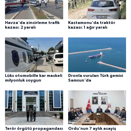
Havza'da zincirleme trafik
Kastamonu'da traktör
kazası: 2 yaralı
kazası: 1 ağır yaralı
Lüks otomobille kar maskeli
Dronla vurulan Türk gemisi
milyonluk soygun
Samsun'da
Terör örgütü propagandası
Ordu'nun 7 aylık asayiş