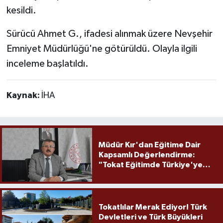
kesildi.
Sürücü Ahmet G., ifadesi alınmak üzere Nevşehir
Emniyet Müdürlüğü'ne götürüldü. Olayla ilgili
inceleme başlatıldı.
Kaynak:
İHA
Müdür Kır'dan Eğitime Dair
Kapsamlı Değerlendirme:
"Tokat Eğitimde Türkiye'ye
Örnek Olmaya Devam Ediyor"
Tokatlılar Merak Ediyor! Türk
Devletleri ve Türk Büyükleri