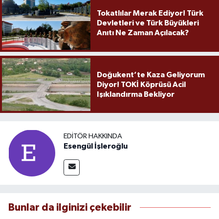
Tokatlılar Merak Ediyor! Türk
Devletleri ve Türk Büyükleri
Anıtı Ne Zaman Açılacak?
Doğukent’te Kaza Geliyorum
Diyor! TOKİ Köprüsü Acil
Işıklandırma Bekliyor
EDITÖR HAKKINDA
Esengül İşleroğlu
Bunlar da ilginizi çekebilir