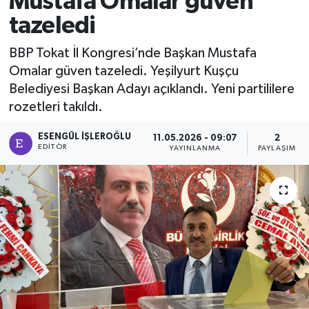
Mustafa Omalar güven
tazeledi
Ekonomi
BBP Tokat İl Kongresi’nde Başkan Mustafa
Sağlık
Omalar güven tazeledi. Yeşilyurt Kuşçu
Belediyesi Başkan Adayı açıklandı. Yeni partililere
Tokat Haber
rozetleri takıldı.
ESENGÜL İŞLEROĞLU
11.05.2026 - 09:07
2
EDITÖR
YAYINLANMA
PAYLAŞIM