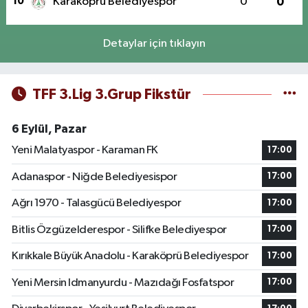
10
Karaköprü Belediyespor
0
0
Detaylar için tıklayın
TFF 3.Lig 3.Grup Fikstür
6 Eylül, Pazar
Yeni Malatyaspor - Karaman FK
17:00
Adanaspor - Niğde Belediyesispor
17:00
Ağrı 1970 - Talasgücü Belediyespor
17:00
Bitlis Özgüzelderespor - Silifke Belediyespor
17:00
Kırıkkale Büyük Anadolu - Karaköprü Belediyespor
17:00
Yeni Mersin Idmanyurdu - Mazıdağı Fosfatspor
17:00