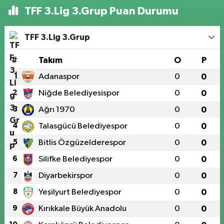
TFF 3.Lig 3.Grup Puan Durumu
TFF 3.Lig 3.Grup
#
Takım
O
P
1
Adanaspor
0
0
2
Niğde Belediyesispor
0
0
3
Ağrı 1970
0
0
4
Talasgücü Belediyespor
0
0
5
Bitlis Özgüzelderespor
0
0
6
Silifke Belediyespor
0
0
7
Diyarbekirspor
0
0
8
Yeşilyurt Belediyespor
0
0
9
Kırıkkale Büyük Anadolu
0
0