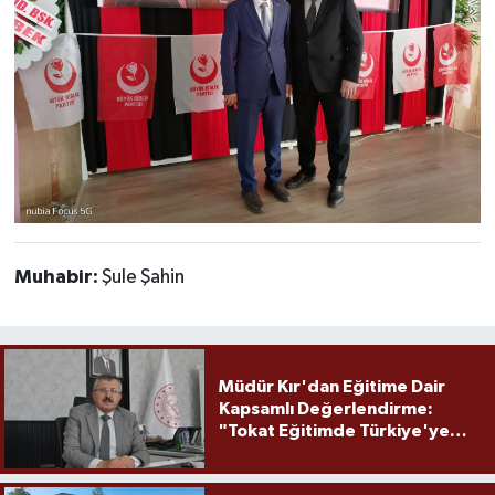
Muhabir:
Şule Şahin
Müdür Kır'dan Eğitime Dair
Kapsamlı Değerlendirme:
"Tokat Eğitimde Türkiye'ye
Örnek Olmaya Devam Ediyor"