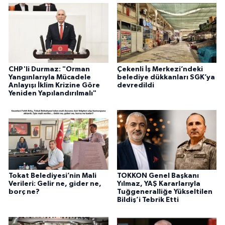
CHP'li Durmaz: "Orman
Çekenli İş Merkezi’ndeki
Yangınlarıyla Mücadele
belediye dükkanları SGK’ya
Anlayışı İklim Krizine Göre
devredildi
Yeniden Yapılandırılmalı"
Tokat Belediyesi’nin Mali
TOKKON Genel Başkanı
Verileri: Gelir ne, gider ne,
Yılmaz, YAŞ Kararlarıyla
borç ne?
Tuğgeneralliğe Yükseltilen
Bildiş’i Tebrik Etti