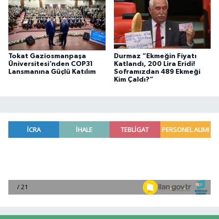
Tokat Gaziosmanpaşa
Durmaz “Ekmeğin Fiyatı
Üniversitesi’nden COP31
Katlandı, 200 Lira Eridi!
Lansmanına Güçlü Katılım
Soframızdan 489 Ekmeği
Kim Çaldı?”