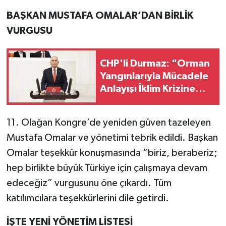
BAŞKAN MUSTAFA OMALAR’DAN BİRLİK
VURGUSU
CHP'li Durmaz: "Orman
Yangınlarıyla Mücadele
Anlayışı İklim Krizine
Göre Yeniden
Yapılandırılmalı"
11. Olağan Kongre’de yeniden güven tazeleyen
Mustafa Omalar ve yönetimi tebrik edildi. Başkan
Omalar teşekkür konuşmasında “biriz, beraberiz;
hep birlikte büyük Türkiye için çalışmaya devam
edeceğiz” vurgusunu öne çıkardı. Tüm
katılımcılara teşekkürlerini dile getirdi.
İŞTE YENİ YÖNETİM LİSTESİ