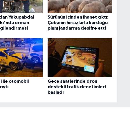
dan Yakupabdal
Sürünün içinden ihanet çıktı:
rkı'nda orman
Çobanın hırsızlarla kurduğu
lgilendirmesi
planı jandarma deşifre etti
si ile otomobil
Gece saatlerinde dron
ıştı
destekli trafik denetimleri
başladı