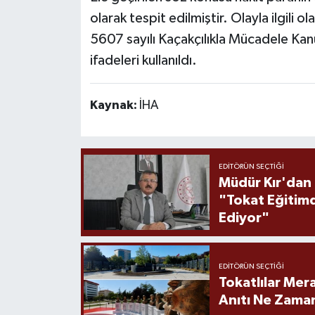
olarak tespit edilmiştir. Olayla ilgili
5607 sayılı Kaçakçılıkla Mücadele Kan
ifadeleri kullanıldı.
Kaynak:
İHA
EDITÖRÜN SEÇTIĞI
Müdür Kır'dan
"Tokat Eğitim
Ediyor"
EDITÖRÜN SEÇTIĞI
Tokatlılar Mera
Anıtı Ne Zaman