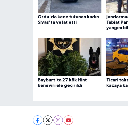
Ordu'da kene tutunan kadın
Jandarma
Sivas'ta vefat etti
Tabiat Pa
yangını bi
Bayburt'ta 27 kök Hint
Ticari tak
keneviri ele geçirildi
kazaya kar