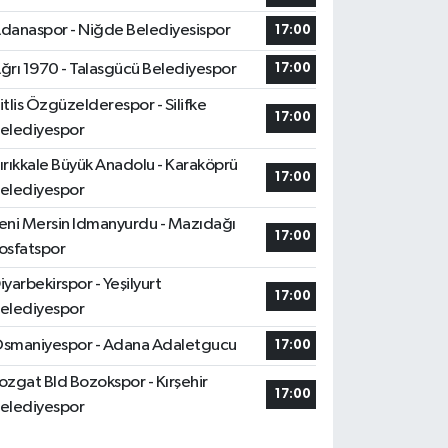
danaspor - Niğde Belediyesispor
17:00
ğrı 1970 - Talasgücü Belediyespor
17:00
itlis Özgüzelderespor - Silifke
17:00
elediyespor
ırıkkale Büyük Anadolu - Karaköprü
17:00
elediyespor
eni Mersin Idmanyurdu - Mazıdağı
17:00
osfatspor
iyarbekirspor - Yeşilyurt
17:00
elediyespor
smaniyespor - Adana Adaletgucu
17:00
ozgat Bld Bozokspor - Kırşehir
17:00
elediyespor