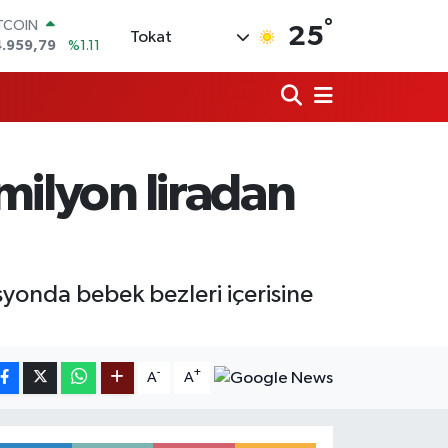
°
ITCOIN
25
Tokat
4.959,79
%1.11
OLAR
7,7436
%0.18
URO
5,2510
%0.32
ERLİN
,4811
%0.38
milyon liradan
RAM ALTIN
660.55
%0.03
ST100
.779
%-14
yonda bebek bezleri içerisine
-
+
A
A