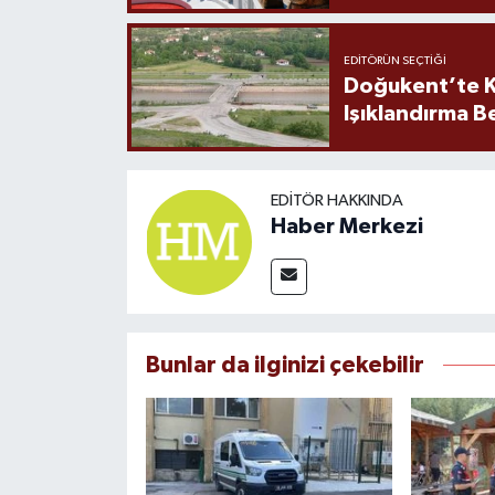
EDITÖRÜN SEÇTIĞI
Doğukent’te K
Işıklandırma B
EDITÖR HAKKINDA
Haber Merkezi
Bunlar da ilginizi çekebilir