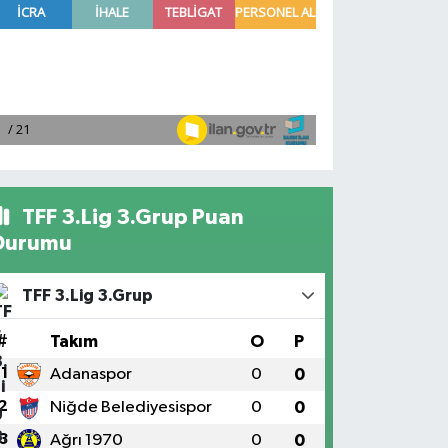
TFF 3.Lig 3.Grup Puan
Durumu
TFF 3.Lig 3.Grup
#
Takım
O
P
1
Adanaspor
0
0
2
Niğde Belediyesispor
0
0
3
Ağrı 1970
0
0