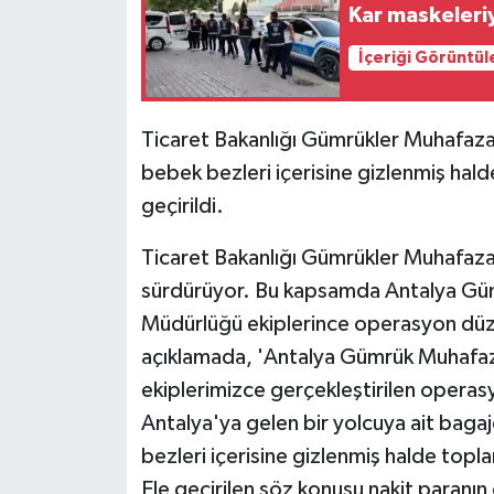
Kar maskeleriy
İçeriği Görüntül
Ticaret Bakanlığı Gümrükler Muhafaza
bebek bezleri içerisine gizlenmiş hald
geçirildi.
Ticaret Bakanlığı Gümrükler Muhafaza e
sürdürüyor. Bu kapsamda Antalya Güm
Müdürlüğü ekiplerince operasyon düzen
açıklamada, 'Antalya Gümrük Muhafaza
ekiplerimizce gerçekleştirilen operas
Antalya'ya gelen bir yolcuya ait baga
bezleri içerisine gizlenmiş halde topla
Ele geçirilen söz konusu nakit paranın