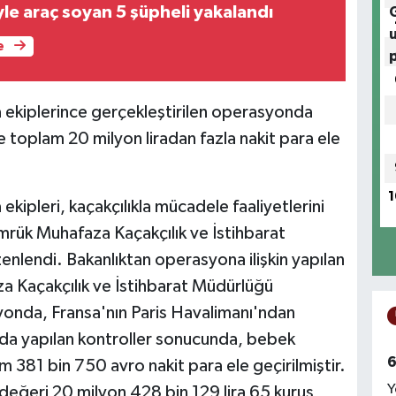
le araç soyan 5 şüpheli yakalandı
e
 ekiplerince gerçekleştirilen operasyonda
e toplam 20 milyon liradan fazla nakit para ele
1
kipleri, kaçakçılıkla mücadele faaliyetlerini
rük Muhafaza Kaçakçılık ve İstihbarat
lendi. Bakanlıktan operasyona ilişkin yapılan
 Kaçakçılık ve İstihbarat Müdürlüğü
yonda, Fransa'nın Paris Havalimanı'ndan
jda yapılan kontroller sonucunda, bebek
6
m 381 bin 750 avro nakit para ele geçirilmiştir.
Y
 değeri 20 milyon 428 bin 129 lira 65 kuruş