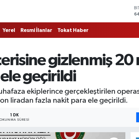
B
6
D
4
Yerel
Resmi İlanlar
Tokat Haber
E
5
ST
64
çerisine gizlenmiş 20 
G
6
Bİ
ele geçirildi
13
hafaza ekiplerince gerçekleştirilen operas
 liradan fazla nakit para ele geçirildi.
1 DK
OKUNMA SÜRESI