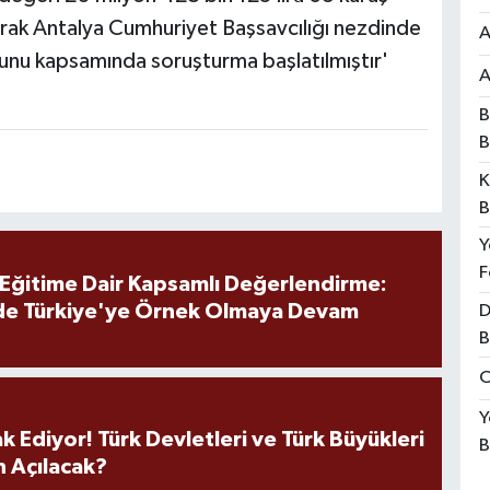
 olarak Antalya Cumhuriyet Başsavcılığı nezdinde
A
unu kapsamında soruşturma başlatılmıştır'
A
B
B
K
B
Y
F
 Eğitime Dair Kapsamlı Değerlendirme:
de Türkiye'ye Örnek Olmaya Devam
D
B
O
Y
k Ediyor! Türk Devletleri ve Türk Büyükleri
B
 Açılacak?