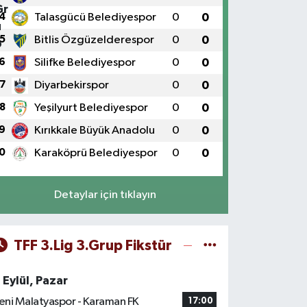
4
Talasgücü Belediyespor
0
0
5
Bitlis Özgüzelderespor
0
0
6
Silifke Belediyespor
0
0
7
Diyarbekirspor
0
0
8
Yeşilyurt Belediyespor
0
0
9
Kırıkkale Büyük Anadolu
0
0
0
Karaköprü Belediyespor
0
0
Detaylar için tıklayın
TFF 3.Lig 3.Grup Fikstür
 Eylül, Pazar
eni Malatyaspor - Karaman FK
17:00