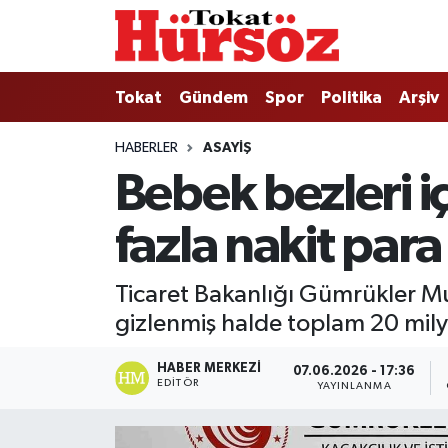
Tokat
Nöbetçi Eczaneler
Tokat
Gündem
Spor
Politika
Arşiv
Türkiye Gündemi
Hava Durumu
HABERLER
ASAYIŞ
Bebek bezleri i
Gündem
Tokat Namaz Vakitleri
fazla nakit para 
Asayiş
Trafik Durumu
Spor
Süper Lig Puan Durumu ve Fikstür
Ticaret Bakanlığı Gümrükler Mu
gizlenmiş halde toplam 20 milyon
Politika
Tüm Manşetler
HABER MERKEZI
07.06.2026 - 17:36
Tokat Spor
Son Dakika Haberleri
EDITÖR
YAYINLANMA
Eğitim
Haber Arşivi