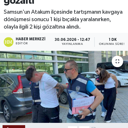
gözaltı
Ekonomi
Samsun'un Atakum ilçesinde tartışmanın kavgaya
dönüşmesi sonucu 1 kişi bıçakla yaralanırken,
Sağlık
olayla ilgili 2 kişi gözaltına alındı.
Tokat Haber
HABER MERKEZI
30.06.2026 - 12:47
1 DK
EDITÖR
YAYINLANMA
OKUNMA SÜRESI