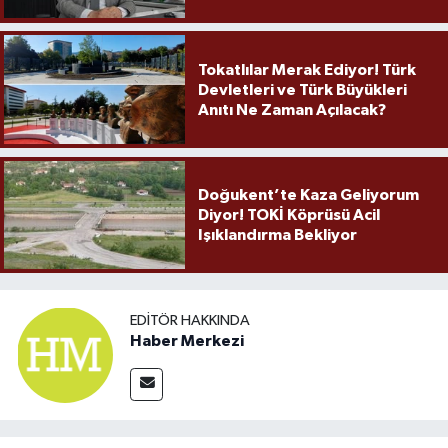
Örnek Olmaya Devam Ediyor"
Tokatlılar Merak Ediyor! Türk
Devletleri ve Türk Büyükleri
Anıtı Ne Zaman Açılacak?
Doğukent’te Kaza Geliyorum
Diyor! TOKİ Köprüsü Acil
Işıklandırma Bekliyor
EDITÖR HAKKINDA
Haber Merkezi