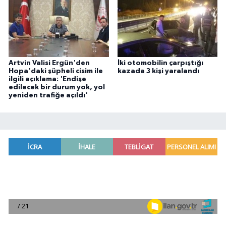
Artvin Valisi Ergün'den
İki otomobilin çarpıştığı
Hopa'daki şüpheli cisim ile
kazada 3 kişi yaralandı
ilgili açıklama: 'Endişe
edilecek bir durum yok, yol
yeniden trafiğe açıldı'