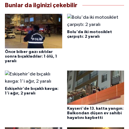
Bunlar da ilginizi çekebilir
Bolu'da iki motosiklet
çarpıştı: 2 yaralı
Önce biber gazı sıktılar
sonra bıçakladılar: 1 ölü, 1
yaralı
Eskişehir'de bıçaklı kavga:
1'i ağır, 2 yaralı
Kayseri'de 13. katta yangın:
Balkondan düşen ev sahibi
hayatını kaybetti