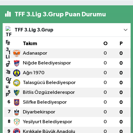
TFF 3.Lig 3.Grup Puan Durumu
TFF 3.Lig 3.Grup
#
Takım
O
P
1
Adanaspor
0
0
2
Niğde Belediyesispor
0
0
3
Ağrı 1970
0
0
4
Talasgücü Belediyespor
0
0
5
Bitlis Özgüzelderespor
0
0
6
Silifke Belediyespor
0
0
7
Diyarbekirspor
0
0
8
Yeşilyurt Belediyespor
0
0
9
Kırıkkale Büyük Anadolu
0
0