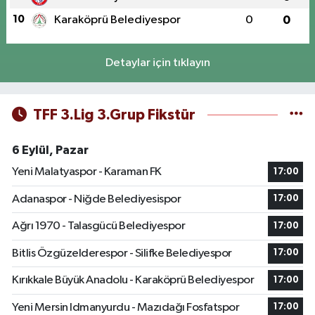
10
Karaköprü Belediyespor
0
0
Detaylar için tıklayın
TFF 3.Lig 3.Grup Fikstür
6 Eylül, Pazar
Yeni Malatyaspor - Karaman FK
17:00
Adanaspor - Niğde Belediyesispor
17:00
Ağrı 1970 - Talasgücü Belediyespor
17:00
Bitlis Özgüzelderespor - Silifke Belediyespor
17:00
Kırıkkale Büyük Anadolu - Karaköprü Belediyespor
17:00
Yeni Mersin Idmanyurdu - Mazıdağı Fosfatspor
17:00