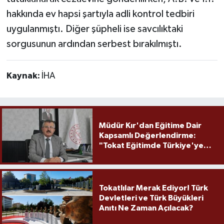
hakkında ev hapsi şartıyla adli kontrol tedbiri
uygulanmıştı. Diğer şüpheli ise savcılıktaki
sorgusunun ardından serbest bırakılmıştı.
Kaynak:
İHA
Müdür Kır'dan Eğitime Dair
Kapsamlı Değerlendirme:
"Tokat Eğitimde Türkiye'ye
Örnek Olmaya Devam Ediyor"
Tokatlılar Merak Ediyor! Türk
Devletleri ve Türk Büyükleri
Anıtı Ne Zaman Açılacak?