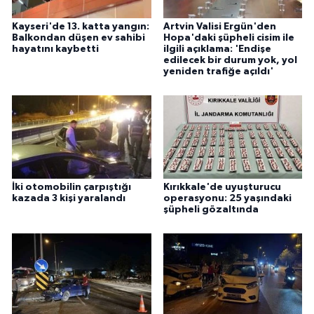
Kayseri'de 13. katta yangın:
Artvin Valisi Ergün'den
Balkondan düşen ev sahibi
Hopa'daki şüpheli cisim ile
hayatını kaybetti
ilgili açıklama: 'Endişe
edilecek bir durum yok, yol
yeniden trafiğe açıldı'
İki otomobilin çarpıştığı
Kırıkkale'de uyuşturucu
kazada 3 kişi yaralandı
operasyonu: 25 yaşındaki
şüpheli gözaltında