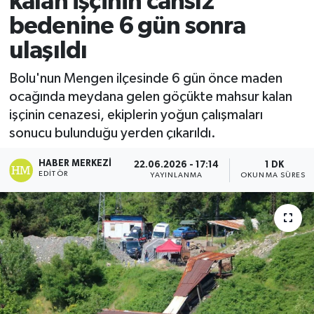
kalan işçinin cansız
bedenine 6 gün sonra
Ekonomi
ulaşıldı
Sağlık
Bolu'nun Mengen ilçesinde 6 gün önce maden
ocağında meydana gelen göçükte mahsur kalan
Tokat Haber
işçinin cenazesi, ekiplerin yoğun çalışmaları
sonucu bulunduğu yerden çıkarıldı.
HABER MERKEZI
22.06.2026 - 17:14
1 DK
EDITÖR
YAYINLANMA
OKUNMA SÜRESI