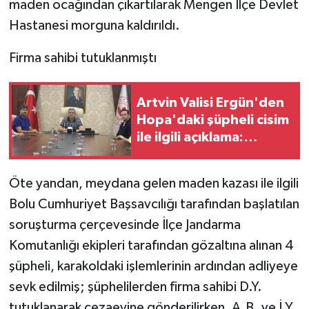
maden ocağından çıkartılarak Mengen İlçe Devlet
Hastanesi morguna kaldırıldı.
Firma sahibi tutuklanmıştı
Artvin Valisi Ergün'den
Hopa'daki şüpheli cisim
ile ilgili açıklama:
'Endişe edilecek bir
durum yok, yol yeniden
Öte yandan, meydana gelen maden kazası ile ilgili
trafiğe açıldı'
Bolu Cumhuriyet Başsavcılığı tarafından başlatılan
soruşturma çerçevesinde İlçe Jandarma
Komutanlığı ekipleri tarafından gözaltına alınan 4
şüpheli, karakoldaki işlemlerinin ardından adliyeye
sevk edilmiş; şüphelilerden firma sahibi D.Y.
tutuklanarak cezaevine gönderilirken, A.B. ve İ.Y.