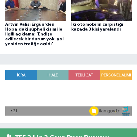
Artvin Valisi Ergün'den
İki otomobilin çarpıştığı
Hopa'daki şüpheli cisim ile
kazada 3 kişi yaralandı
ilgili açıklama: 'Endişe
edilecek bir durum yok, yol
yeniden trafiğe açıldı'