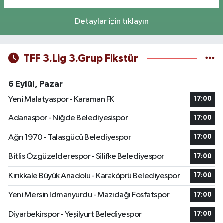
Detaylar için tıklayın
TFF 3.Lig 3.Grup Fikstür
6 Eylül, Pazar
Yeni Malatyaspor - Karaman FK
17:00
Adanaspor - Niğde Belediyesispor
17:00
Ağrı 1970 - Talasgücü Belediyespor
17:00
Bitlis Özgüzelderespor - Silifke Belediyespor
17:00
Kırıkkale Büyük Anadolu - Karaköprü Belediyespor
17:00
Yeni Mersin Idmanyurdu - Mazıdağı Fosfatspor
17:00
Diyarbekirspor - Yeşilyurt Belediyespor
17:00