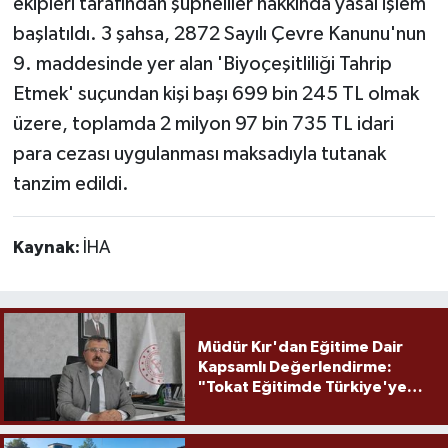
ekipleri tarafından şüpheliler hakkında yasal işlem
başlatıldı. 3 şahsa, 2872 Sayılı Çevre Kanunu'nun
9. maddesinde yer alan 'Biyoçeşitliliği Tahrip
Etmek' suçundan kişi başı 699 bin 245 TL olmak
üzere, toplamda 2 milyon 97 bin 735 TL idari
para cezası uygulanması maksadıyla tutanak
tanzim edildi.
Kaynak:
İHA
Müdür Kır'dan Eğitime Dair
Kapsamlı Değerlendirme:
"Tokat Eğitimde Türkiye'ye
Örnek Olmaya Devam Ediyor"