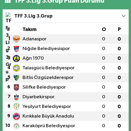
TFF 3.Lig 3.Grup Puan Durumu
TFF 3.Lig 3.Grup
#
Takım
O
P
1
Adanaspor
0
0
2
Niğde Belediyesispor
0
0
3
Ağrı 1970
0
0
4
Talasgücü Belediyespor
0
0
5
Bitlis Özgüzelderespor
0
0
6
Silifke Belediyespor
0
0
7
Diyarbekirspor
0
0
8
Yeşilyurt Belediyespor
0
0
9
Kırıkkale Büyük Anadolu
0
0
10
Karaköprü Belediyespor
0
0