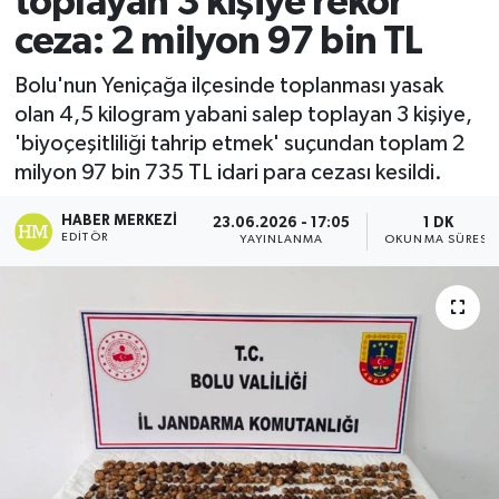
toplayan 3 kişiye rekor
ceza: 2 milyon 97 bin TL
Ekonomi
Bolu'nun Yeniçağa ilçesinde toplanması yasak
Sağlık
olan 4,5 kilogram yabani salep toplayan 3 kişiye,
'biyoçeşitliliği tahrip etmek' suçundan toplam 2
Tokat Haber
milyon 97 bin 735 TL idari para cezası kesildi.
HABER MERKEZI
23.06.2026 - 17:05
1 DK
EDITÖR
YAYINLANMA
OKUNMA SÜRESI