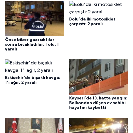
Bolu'da iki motosiklet
çarpıştı: 2 yaralı
Önce biber gazı sıktılar
sonra bıçakladılar: 1 ölü, 1
yaralı
Eskişehir'de bıçaklı kavga:
1'i ağır, 2 yaralı
Kayseri'de 13. katta yangın:
Balkondan düşen ev sahibi
hayatını kaybetti