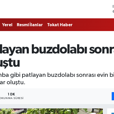
Yerel
Resmi İlanlar
Tokat Haber
layan buzdolabı sonr
uştu
ba gibi patlayan buzdolabı sonrası evin b
r oluştu.
1 DK
OKUNMA SÜRESI