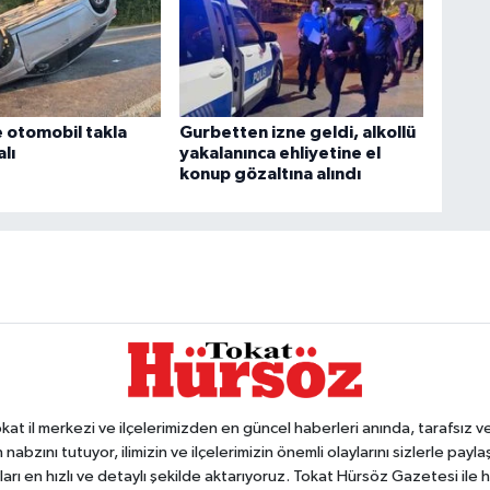
e otomobil takla
Gurbetten izne geldi, alkollü
alı
yakalanınca ehliyetine el
konup gözaltına alındı
 il merkezi ve ilçelerimizden en güncel haberleri anında, tarafsız ve e
 nabzını tutuyor, ilimizin ve ilçelerimizin önemli olaylarını sizlerle pay
arı en hızlı ve detaylı şekilde aktarıyoruz. Tokat Hürsöz Gazetesi il