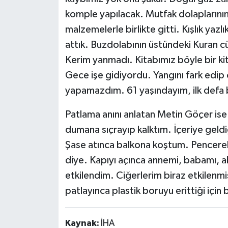
komple yapılacak. Mutfak dolaplarının 
malzemelerle birlikte gitti. Kışlık yaz
attık. Buzdolabının üstündeki Kuran 
Kerim yanmadı. Kitabımız böyle bir ki
Gece işe gidiyordu. Yangını fark edip
yapamazdım. 61 yaşındayım, ilk defa b
Patlama anını anlatan Metin Göçer is
dumana sıçrayıp kalktım. İçeriye geld
Şase atınca balkona koştum. Pencereler
diye. Kapıyı açınca annemi, babamı, 
etkilendim. Ciğerlerim biraz etkilenmi
patlayınca plastik boruyu erittiği için 
Kaynak:
İHA