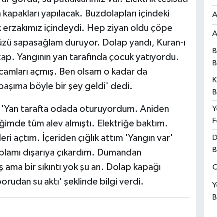
kapakları yapılacak. Buzdolapları içindeki
A
lık erzakımız içindeydi. Hep ziyan oldu çöpe
A
cüzü sapasağlam duruyor. Dolap yandı, Kuran-ı
B
tap. Yangının yan tarafında çocuk yatıyordu.
B
 camları açmış. Ben olsam o kadar da
K
aşıma böyle bir şey geldi' dedi.
B
e 'Yan tarafta odada oturuyordum. Aniden
Y
F
iğimde tüm alev almıştı. Elektriğe baktım.
i açtım. İçeriden çığlık attım 'Yangın var'
D
B
ablamı dışarıya çıkardım. Dumandan
ş ama bir sıkıntı yok şu an. Dolap kapağı
O
borudan su aktı' şeklinde bilgi verdi.
Y
B