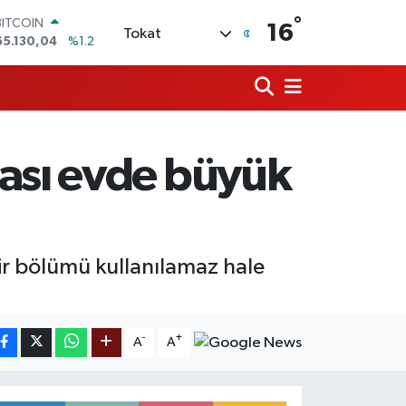
°
BITCOIN
16
Tokat
65.130,04
%1.2
DOLAR
47,7106
%0.17
EURO
55,1652
%0.27
STERLİN
64,4046
%0.35
ası evde büyük
GRAM ALTIN
6648.99
%2.59
BİST100
13.773
%-19
ir bölümü kullanılamaz hale
-
+
A
A