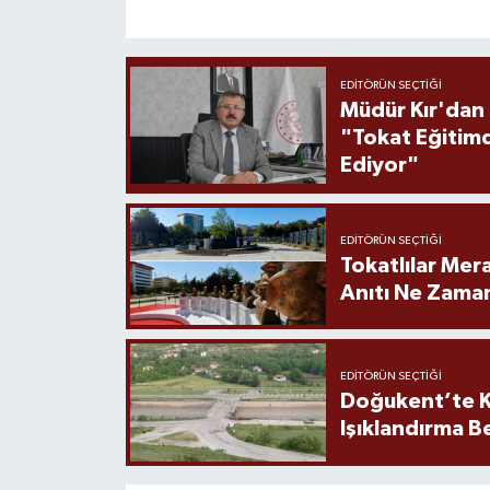
EDITÖRÜN SEÇTIĞI
Müdür Kır'dan
"Tokat Eğitim
Ediyor"
EDITÖRÜN SEÇTIĞI
Tokatlılar Mera
Anıtı Ne Zaman
EDITÖRÜN SEÇTIĞI
Doğukent’te K
Işıklandırma B