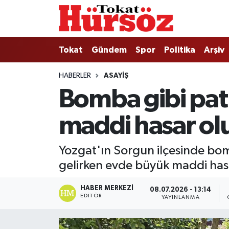
Tokat
Nöbetçi Eczaneler
Tokat
Gündem
Spor
Politika
Arşiv
Türkiye Gündemi
Hava Durumu
HABERLER
ASAYIŞ
Bomba gibi pat
Gündem
Tokat Namaz Vakitleri
maddi hasar ol
Asayiş
Trafik Durumu
Spor
Süper Lig Puan Durumu ve Fikstür
Yozgat'ın Sorgun ilçesinde bom
gelirken evde büyük maddi hasa
Politika
Tüm Manşetler
HABER MERKEZI
08.07.2026 - 13:14
Tokat Spor
Son Dakika Haberleri
EDITÖR
YAYINLANMA
Eğitim
Haber Arşivi