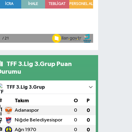
TFF 3.Lig 3.Grup Puan
Durumu
TFF 3.Lig 3.Grup
#
Takım
O
P
1
Adanaspor
0
0
2
Niğde Belediyesispor
0
0
3
Ağrı 1970
0
0