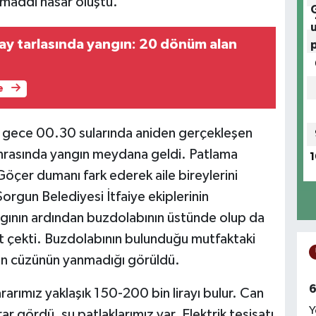
 maddi hasar oluştu.
ay tarlasında yangın: 20 dönüm alan
e
e gece 00.30 sularında aniden gerçekleşen
nrasında yangın meydana geldi. Patlama
1
öçer dumanı fark ederek aile bireylerini
orgun Belediyesi İtfaiye ekiplerinin
ngının ardından buzdolabının üstünde olup da
t çekti. Buzdolabının bulunduğu mutfaktaki
ran cüzünün yanmadığı görüldü.
6
arımız yaklaşık 150-200 bin lirayı bulur. Can
Y
r gördü, su patlaklarımız var. Elektrik tesisatı