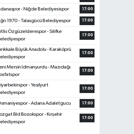
danaspor - Niğde Belediyesispor
17:00
ğrı 1970 - Talasgücü Belediyespor
17:00
itlis Özgüzelderespor - Silifke
17:00
elediyespor
ırıkkale Büyük Anadolu - Karaköprü
17:00
elediyespor
eni Mersin Idmanyurdu - Mazıdağı
17:00
osfatspor
iyarbekirspor - Yeşilyurt
17:00
elediyespor
smaniyespor - Adana Adaletgucu
17:00
ozgat Bld Bozokspor - Kırşehir
17:00
elediyespor