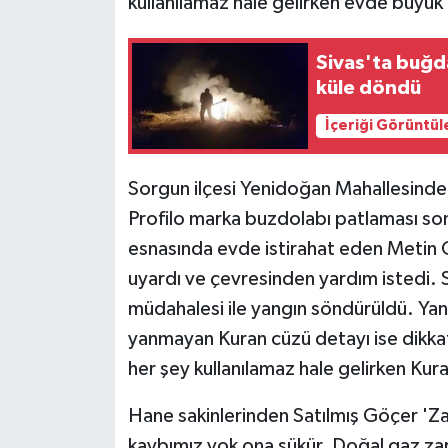
kullanılamaz hale gelirken evde büyük
Sivas'ta buğd
küle döndü
İçeriği Görüntül
Sorgun ilçesi Yenidoğan Mahallesind
Profilo marka buzdolabı patlaması so
esnasında evde istirahat eden Metin G
uyardı ve çevresinden yardım istedi. S
müdahalesi ile yangın söndürüldü. Ya
yanmayan Kuran cüzü detayı ise dikka
her şey kullanılamaz hale gelirken Ku
Hane sakinlerinden Satılmış Göçer 'Zar
kaybımız yok ona şükür. Doğal gaz zara