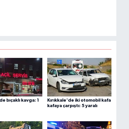
de bıçaklı kavga: 1
Kırıkkale'de iki otomobil kafa
kafaya çarpıştı: 5 yaralı