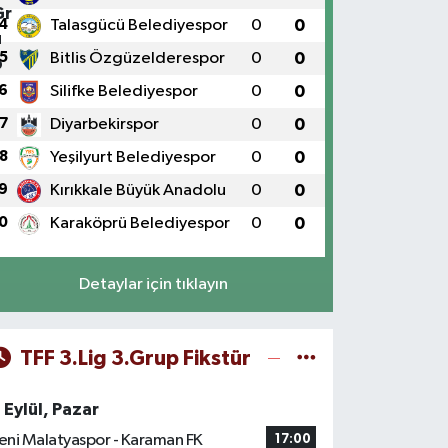
4
Talasgücü Belediyespor
0
0
5
Bitlis Özgüzelderespor
0
0
6
Silifke Belediyespor
0
0
7
Diyarbekirspor
0
0
8
Yeşilyurt Belediyespor
0
0
9
Kırıkkale Büyük Anadolu
0
0
0
Karaköprü Belediyespor
0
0
Detaylar için tıklayın
TFF 3.Lig 3.Grup Fikstür
 Eylül, Pazar
eni Malatyaspor - Karaman FK
17:00