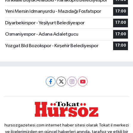
Kırıkkale Büyük Anadolu - Karaköprü Belediyespor
Yeni Mersin Idmanyurdu - Mazıdağı Fosfatspor
17:00
Diyarbekirspor - Yeşilyurt Belediyespor
17:00
Osmaniyespor - Adana Adaletgucu
17:00
Yozgat Bld Bozokspor - Kırşehir Belediyespor
17:00
hursozgazetesi.com internet haber sitesi olarak Tokat il merkezi
ve ilçelerimizden en güncel haberleri anında, tarafsız ve etkili bir