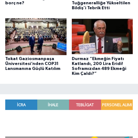
borç ne?
Tuğgeneralliğe Yükseltilen
Bildiş’i Tebrik Etti
Tokat Gaziosmanpaşa
Durmaz “Ekmeğin Fiyatı
Üniversitesi’nden COP31
Katlandı, 200 Lira Eridi!
Lansmanına Güçlü Katılım
Soframızdan 489 Ekmeği
Kim Çaldı?”