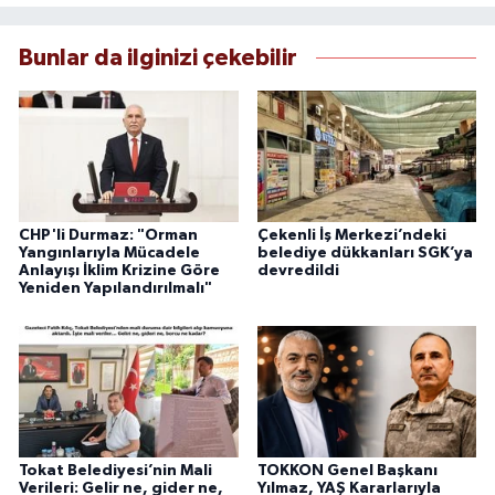
Bunlar da ilginizi çekebilir
CHP'li Durmaz: "Orman
Çekenli İş Merkezi’ndeki
Yangınlarıyla Mücadele
belediye dükkanları SGK’ya
Anlayışı İklim Krizine Göre
devredildi
Yeniden Yapılandırılmalı"
Tokat Belediyesi’nin Mali
TOKKON Genel Başkanı
Verileri: Gelir ne, gider ne,
Yılmaz, YAŞ Kararlarıyla