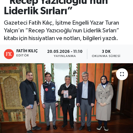
“Recep Yazıcıoğlu’nun
Liderlik Sırları”
Ekonomi
Gazeteci Fatih Kılıç, İşitme Engelli Yazar Turan
Sağlık
Yalçın’ın “Recep Yazıcıoğlu’nun Liderlik Sırları”
kitabı için hissiyatları ve notları, bilgileri yazdı.
Tokat Haber
FATIH KILIÇ
20.05.2026 - 11:10
3 DK
EDITÖR
YAYINLANMA
OKUNMA SÜRESI