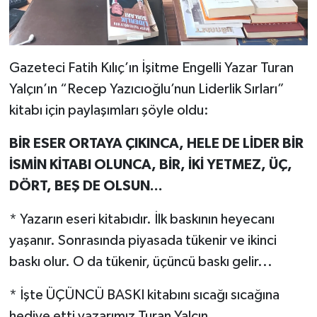
Gazeteci Fatih Kılıç’ın İşitme Engelli Yazar Turan
Yalçın’ın “Recep Yazıcıoğlu’nun Liderlik Sırları”
kitabı için paylaşımları şöyle oldu:
BİR ESER ORTAYA ÇIKINCA, HELE DE LİDER BİR
İSMİN KİTABI OLUNCA, BİR, İKİ YETMEZ, ÜÇ,
DÖRT, BEŞ DE OLSUN...
* Yazarın eseri kitabıdır. İlk baskının heyecanı
yaşanır. Sonrasında piyasada tükenir ve ikinci
baskı olur. O da tükenir, üçüncü baskı gelir...
* İşte ÜÇÜNCÜ BASKI kitabını sıcağı sıcağına
hediye etti yazarımız Turan Yalçın.