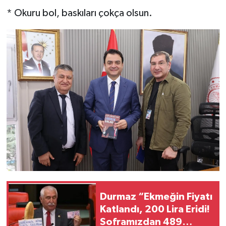
* Okuru bol, baskıları çokça olsun.
Durmaz “Ekmeğin Fiyatı
Katlandı, 200 Lira Eridi!
Soframızdan 489