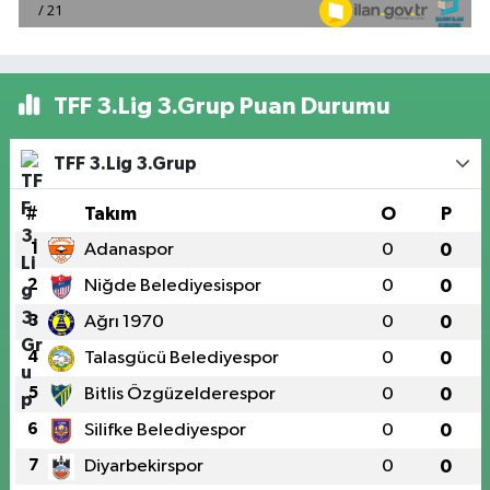
TFF 3.Lig 3.Grup Puan Durumu
TFF 3.Lig 3.Grup
#
Takım
O
P
1
Adanaspor
0
0
2
Niğde Belediyesispor
0
0
3
Ağrı 1970
0
0
4
Talasgücü Belediyespor
0
0
5
Bitlis Özgüzelderespor
0
0
6
Silifke Belediyespor
0
0
7
Diyarbekirspor
0
0