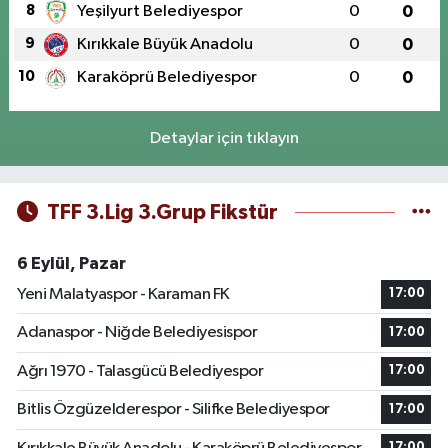
8
Yeşilyurt Belediyespor
0
0
9
Kırıkkale Büyük Anadolu
0
0
10
Karaköprü Belediyespor
0
0
Detaylar için tıklayın
TFF 3.Lig 3.Grup Fikstür
6 Eylül, Pazar
Yeni Malatyaspor - Karaman FK
17:00
Adanaspor - Niğde Belediyesispor
17:00
Ağrı 1970 - Talasgücü Belediyespor
17:00
Bitlis Özgüzelderespor - Silifke Belediyespor
17:00
17:00