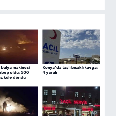
balya makinesi
Konya'da taşlı bıçaklı kavga:
ebep oldu: 500
4 yaralı
z küle döndü