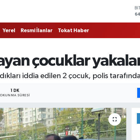
BI
64
D
47
Yerel
Resmi İlanlar
Tokat Haber
E
55
ST
64
ayan çocuklar yakala
GR
6
Bİ
kları iddia edilen 2 çocuk, polis tarafında
13
1 DK
OKUNMA SÜRESI