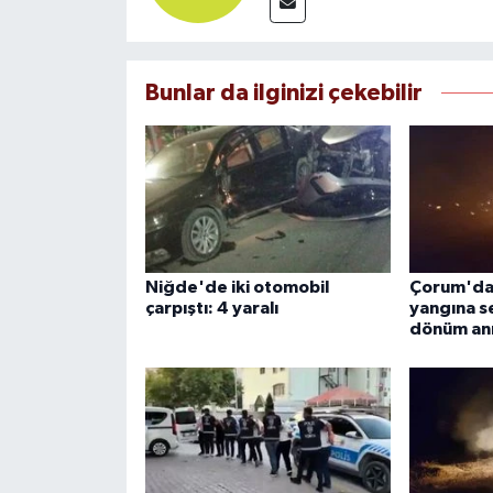
Bunlar da ilginizi çekebilir
Niğde'de iki otomobil
Çorum'da 
çarpıştı: 4 yaralı
yangına s
dönüm anı