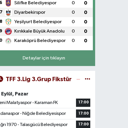
6
Silifke Belediyespor
0
0
7
Diyarbekirspor
0
0
8
Yeşilyurt Belediyespor
0
0
9
Kırıkkale Büyük Anadolu
0
0
0
Karaköprü Belediyespor
0
0
Detaylar için tıklayın
TFF 3.Lig 3.Grup Fikstür
 Eylül, Pazar
eni Malatyaspor - Karaman FK
17:00
danaspor - Niğde Belediyesispor
17:00
ğrı 1970 - Talasgücü Belediyespor
17:00