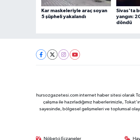
Kar maskeleriyle araç soyan
Sivas'ta 
5 şüpheli yakalandı
yangın: 2
döndü
hursozgazetesi.com internet haber sitesi olarak Tokat
çalışma ile hazırladığımız haberlerimizle, Tokat'ın
sayesinde, bölgesel gelişmeleri ve toplumsal olayl
Nöbetçi Eczaneler
Ha