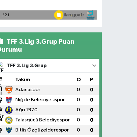
TFF 3.Lig 3.Grup Puan
Durumu
TFF 3.Lig 3.Grup
#
Takım
O
P
1
Adanaspor
0
0
2
Niğde Belediyesispor
0
0
3
Ağrı 1970
0
0
4
Talasgücü Belediyespor
0
0
5
Bitlis Özgüzelderespor
0
0