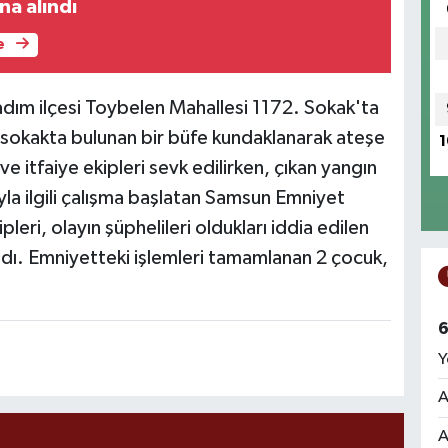
na alındı
e
adım ilçesi Toybelen Mahallesi 1172. Sokak'ta
 sokakta bulunan bir büfe kundaklanarak ateşe
1
 ve itfaiye ekipleri sevk edilirken, çıkan yangın
yla ilgili çalışma başlatan Samsun Emniyet
i, olayın şüphelileri oldukları iddia edilen
aldı. Emniyetteki işlemleri tamamlanan 2 çocuk,
6
Y
A
A