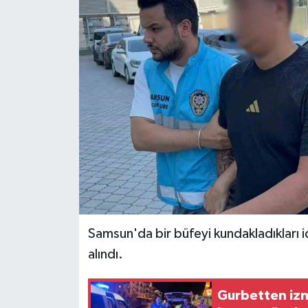
Ekonomi
Sağlık
Tokat Haber
Samsun'da bir büfeyi kundakladıkları i
alındı.
Gurbetten izne