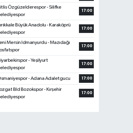
itlis Özgüzelderespor - Silifke
17:00
elediyespor
ırıkkale Büyük Anadolu - Karaköprü
17:00
elediyespor
eni Mersin Idmanyurdu - Mazıdağı
17:00
osfatspor
iyarbekirspor - Yeşilyurt
17:00
elediyespor
smaniyespor - Adana Adaletgucu
17:00
ozgat Bld Bozokspor - Kırşehir
17:00
elediyespor