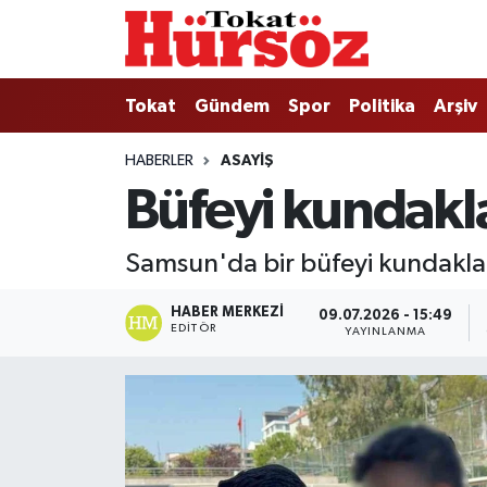
Tokat
Nöbetçi Eczaneler
Tokat
Gündem
Spor
Politika
Arşiv
Türkiye Gündemi
Hava Durumu
HABERLER
ASAYIŞ
Büfeyi kundakl
Gündem
Tokat Namaz Vakitleri
Asayiş
Trafik Durumu
Samsun'da bir büfeyi kundakladı
Spor
Süper Lig Puan Durumu ve Fikstür
HABER MERKEZI
09.07.2026 - 15:49
EDITÖR
YAYINLANMA
Politika
Tüm Manşetler
Tokat Spor
Son Dakika Haberleri
Eğitim
Haber Arşivi