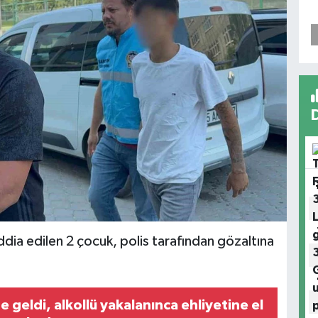
ddia edilen 2 çocuk, polis tarafından gözaltına
 geldi, alkollü yakalanınca ehliyetine el