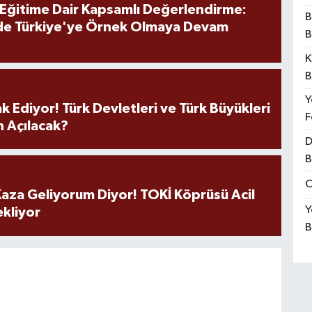
 Eğitime Dair Kapsamlı Değerlendirme:
B
de Türkiye'ye Örnek Olmaya Devam
B
K
B
Y
k Ediyor! Türk Devletleri ve Türk Büyükleri
F
 Açılacak?
D
B
O
aza Geliyorum Diyor! TOKİ Köprüsü Acil
Y
ekliyor
B