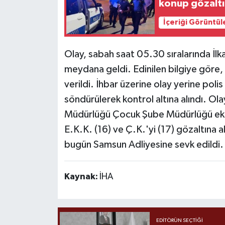
konup gözaltı
İçeriği Görüntül
Olay, sabah saat 05.30 sıralarında İlk
meydana geldi. Edinilen bilgiye göre,
verildi. İhbar üzerine olay yerine polis
söndürülerek kontrol altına alındı. Ola
Müdürlüğü Çocuk Şube Müdürlüğü ekipler
E.K.K. (16) ve Ç.K.'yi (17) gözaltına 
bugün Samsun Adliyesine sevk edildi.
Kaynak:
İHA
EDITÖRÜN SEÇTIĞI