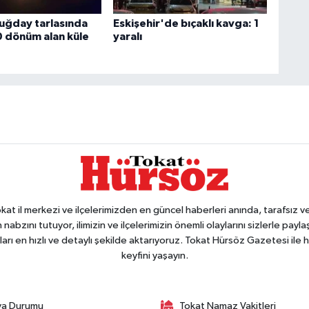
buğday tarlasında
Eskişehir'de bıçaklı kavga: 1
0 dönüm alan küle
yaralı
 il merkezi ve ilçelerimizden en güncel haberleri anında, tarafsız ve e
 nabzını tutuyor, ilimizin ve ilçelerimizin önemli olaylarını sizlerle pay
arı en hızlı ve detaylı şekilde aktarıyoruz. Tokat Hürsöz Gazetesi il
keyfini yaşayın.
va Durumu
Tokat Namaz Vakitleri