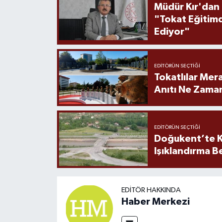
Müdür Kır'dan
"Tokat Eğitim
Ediyor"
EDITÖRÜN SEÇTIĞI
Tokatlılar Mera
Anıtı Ne Zaman
EDITÖRÜN SEÇTIĞI
Doğukent’te K
Işıklandırma B
EDITÖR HAKKINDA
Haber Merkezi