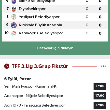
6
Silifke Belediyespor
0
0
7
Diyarbekirspor
0
0
8
Yeşilyurt Belediyespor
0
0
9
Kırıkkale Büyük Anadolu
0
0
10
Karaköprü Belediyespor
0
0
Detaylar için tıklayın
TFF 3.Lig 3.Grup Fikstür
6 Eylül, Pazar
Yeni Malatyaspor - Karaman FK
17:00
Adanaspor - Niğde Belediyesispor
17:00
Ağrı 1970 - Talasgücü Belediyespor
17:00