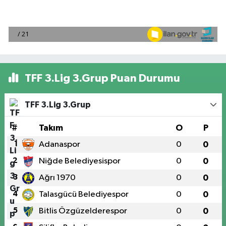
TFF 3.Lig 3.Grup Puan Durumu
TFF 3.Lig 3.Grup
#
Takım
O
P
1
Adanaspor
0
0
2
Niğde Belediyesispor
0
0
3
Ağrı 1970
0
0
4
Talasgücü Belediyespor
0
0
5
Bitlis Özgüzelderespor
0
0