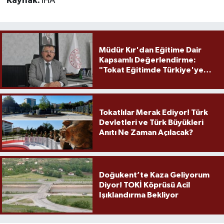
Kaynak:
İHA
Müdür Kır'dan Eğitime Dair
Kapsamlı Değerlendirme:
"Tokat Eğitimde Türkiye'ye
Örnek Olmaya Devam Ediyor"
Tokatlılar Merak Ediyor! Türk
Devletleri ve Türk Büyükleri
Anıtı Ne Zaman Açılacak?
Doğukent’te Kaza Geliyorum
Diyor! TOKİ Köprüsü Acil
Işıklandırma Bekliyor