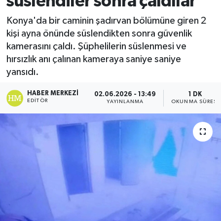
süslendiler sonra çaldılar
Ekonomi
Konya'da bir caminin şadırvan bölümüne giren 2
kişi ayna önünde süslendikten sonra güvenlik
Sağlık
kamerasını çaldı. Şüphelilerin süslenmesi ve
hırsızlık anı çalınan kameraya saniye saniye
Tokat Haber
yansıdı.
HABER MERKEZI
02.06.2026 - 13:49
1 DK
EDITÖR
YAYINLANMA
OKUNMA SÜRESI