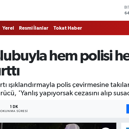
B
6
D
4
Yerel
Resmi İlanlar
Tokat Haber
E
5
ST
64
slubuyla hem polisi 
G
6
Bİ
rttı
13
tı ışıklandırmayla polis çevirmesine takıla
ürücü, 'Yanlış yapıyorsak cezasını alıp susa
1 DK
OKUNMA SÜRESI