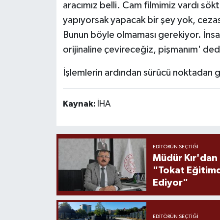
aracımız belli. Cam filmimiz vardı sökt
yapıyorsak yapacak bir şey yok, cezas
Bunun böyle olmaması gerekiyor. İnsa
orijinaline çevireceğiz, pişmanım' ded
İşlemlerin ardından sürücü noktadan g
Kaynak:
İHA
EDITÖRÜN SEÇTIĞI
Müdür Kır'dan
"Tokat Eğitim
Ediyor"
EDITÖRÜN SEÇTIĞI