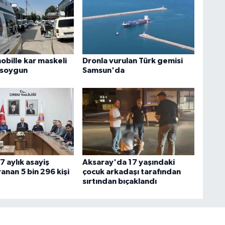
obille kar maskeli
Dronla vurulan Türk gemisi
 soygun
Samsun'da
 aylık asayiş
Aksaray'da 17 yaşındaki
anan 5 bin 296 kişi
çocuk arkadaşı tarafından
sırtından bıçaklandı