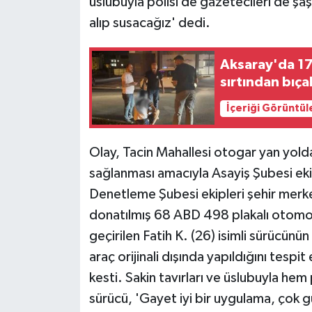
üslubuyla polisi de gazetecileri de şaş
alıp susacağız' dedi.
Aksaray'da 17
sırtından bıça
İçeriği Görüntül
Olay, Tacin Mahallesi otogar yan yolda
sağlanması amacıyla Asayiş Şubesi eki
Denetleme Şubesi ekipleri şehir merkez
donatılmış 68 ABD 498 plakalı otomob
geçirilen Fatih K. (26) isimli sürücünün
araç orijinali dışında yapıldığını tesp
kesti. Sakin tavırları ve üslubuyla hem
sürücü, 'Gayet iyi bir uygulama, çok g