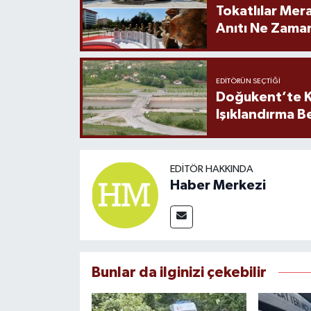
Tokatlılar Mera
Anıtı Ne Zaman
EDITÖRÜN SEÇTIĞI
Doğukent’te K
Işıklandırma B
EDITÖR HAKKINDA
Haber Merkezi
Bunlar da ilginizi çekebilir