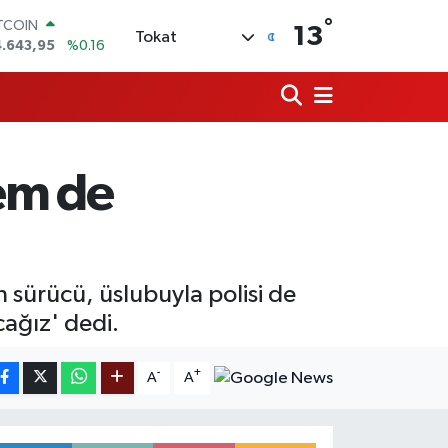
°
ITCOIN
13
Tokat
4.643,95
%0.16
OLAR
7,6704
%0
URO
5,0406
%-0.08
ERLİN
,2143
%0
hem de
RAM ALTIN
500.87
%0.12
ST100
.799
%70
n sürücü, üslubuyla polisi de
cağız' dedi.
-
+
A
A