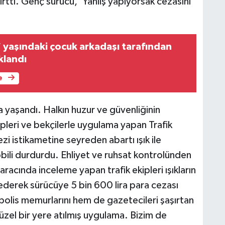
ırttı. Genç sürücü, 'Yanlış yapıyorsak cezasını
 yaşındaki çocuk arkadaşı tarafından
klandı
e
 yaşandı. Halkın huzur ve güvenliğinin
pleri ve bekçilerle uygulama yapan Trafik
i istikametine seyreden abartı ışık ile
ili durdurdu. Ehliyet ve ruhsat kontrolünden
 aracında inceleme yapan trafik ekipleri ışıkların
it ederek sürücüye 5 bin 600 lira para cezası
 polis memurlarını hem de gazetecileri şaşırtan
üzel bir yere atılmış uygulama. Bizim de