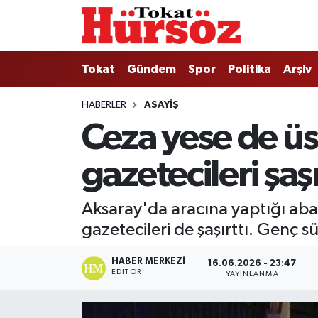
Tokat
Nöbetçi Eczaneler
Tokat
Gündem
Spor
Politika
Arşiv
Türkiye Gündemi
Hava Durumu
HABERLER
ASAYIŞ
Ceza yese de ü
Gündem
Tokat Namaz Vakitleri
gazetecileri şaşı
Asayiş
Trafik Durumu
Spor
Süper Lig Puan Durumu ve Fikstür
Aksaray'da aracına yaptığı abar
gazetecileri de şaşırttı. Genç s
Politika
Tüm Manşetler
HABER MERKEZI
16.06.2026 - 23:47
Tokat Spor
Son Dakika Haberleri
EDITÖR
YAYINLANMA
Eğitim
Haber Arşivi