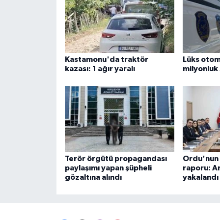
Kastamonu'da traktör
Lüks otom
kazası: 1 ağır yaralı
milyonluk
Terör örgütü propagandası
Ordu'nun 7
paylaşımı yapan şüpheli
raporu: Ar
gözaltına alındı
yakalandı