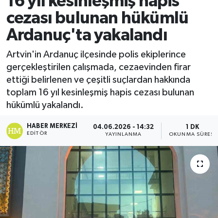
16 yıl kesinleşmiş hapis
cezası bulunan hükümlü
Ekonomi
Ardanuç'ta yakalandı
Sağlık
Artvin'in Ardanuç ilçesinde polis ekiplerince
gerçekleştirilen çalışmada, cezaevinden firar
Tokat Haber
ettiği belirlenen ve çeşitli suçlardan hakkında
toplam 16 yıl kesinleşmiş hapis cezası bulunan
hükümlü yakalandı.
HABER MERKEZI
04.06.2026 - 14:32
1 DK
EDITÖR
YAYINLANMA
OKUNMA SÜRESI