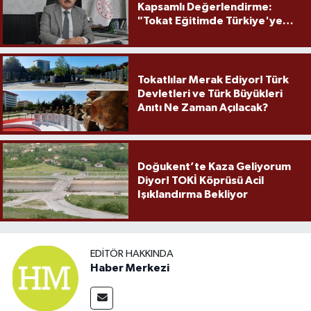
Kapsamlı Değerlendirme:
"Tokat Eğitimde Türkiye'ye
Örnek Olmaya Devam Ediyor"
Tokatlılar Merak Ediyor! Türk
Devletleri ve Türk Büyükleri
Anıtı Ne Zaman Açılacak?
Doğukent’te Kaza Geliyorum
Diyor! TOKİ Köprüsü Acil
Işıklandırma Bekliyor
EDITÖR HAKKINDA
Haber Merkezi