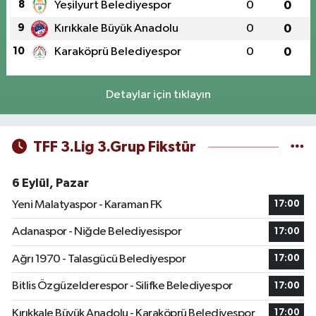
8
Yeşilyurt Belediyespor
0
0
9
Kırıkkale Büyük Anadolu
0
0
10
Karaköprü Belediyespor
0
0
Detaylar için tıklayın
TFF 3.Lig 3.Grup Fikstür
6 Eylül, Pazar
Yeni Malatyaspor - Karaman FK
17:00
Adanaspor - Niğde Belediyesispor
17:00
Ağrı 1970 - Talasgücü Belediyespor
17:00
Bitlis Özgüzelderespor - Silifke Belediyespor
17:00
Kırıkkale Büyük Anadolu - Karaköprü Belediyespor
17:00