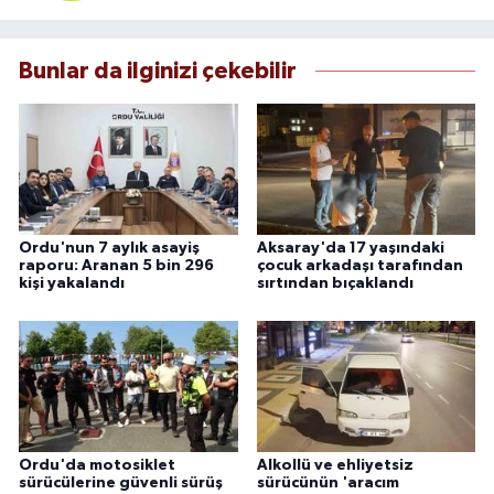
Bunlar da ilginizi çekebilir
Ordu'nun 7 aylık asayiş
Aksaray'da 17 yaşındaki
raporu: Aranan 5 bin 296
çocuk arkadaşı tarafından
kişi yakalandı
sırtından bıçaklandı
Ordu'da motosiklet
Alkollü ve ehliyetsiz
sürücülerine güvenli sürüş
sürücünün 'aracım