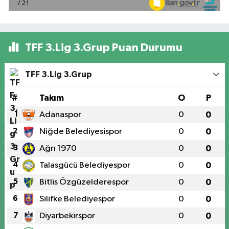
TFF 3.Lig 3.Grup Puan Durumu
TFF 3.Lig 3.Grup
#
Takım
O
P
1
Adanaspor
0
0
2
Niğde Belediyesispor
0
0
3
Ağrı 1970
0
0
4
Talasgücü Belediyespor
0
0
5
Bitlis Özgüzelderespor
0
0
6
Silifke Belediyespor
0
0
7
Diyarbekirspor
0
0