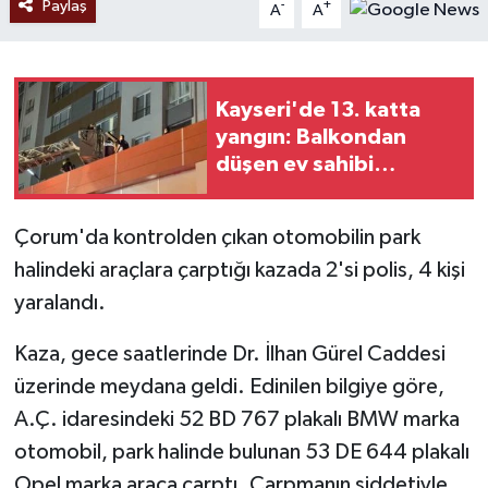
Paylaş
-
+
A
A
Kayseri'de 13. katta
yangın: Balkondan
düşen ev sahibi
hayatını kaybetti
Çorum'da kontrolden çıkan otomobilin park
halindeki araçlara çarptığı kazada 2'si polis, 4 kişi
yaralandı.
Kaza, gece saatlerinde Dr. İlhan Gürel Caddesi
üzerinde meydana geldi. Edinilen bilgiye göre,
A.Ç. idaresindeki 52 BD 767 plakalı BMW marka
otomobil, park halinde bulunan 53 DE 644 plakalı
Opel marka araca çarptı. Çarpmanın şiddetiyle