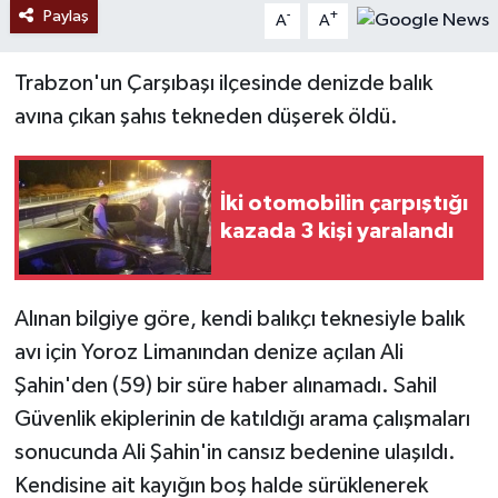
Paylaş
-
+
A
A
Trabzon'un Çarşıbaşı ilçesinde denizde balık
avına çıkan şahıs tekneden düşerek öldü.
İki otomobilin çarpıştığı
kazada 3 kişi yaralandı
Alınan bilgiye göre, kendi balıkçı teknesiyle balık
avı için Yoroz Limanından denize açılan Ali
Şahin'den (59) bir süre haber alınamadı. Sahil
Güvenlik ekiplerinin de katıldığı arama çalışmaları
sonucunda Ali Şahin'in cansız bedenine ulaşıldı.
Kendisine ait kayığın boş halde sürüklenerek