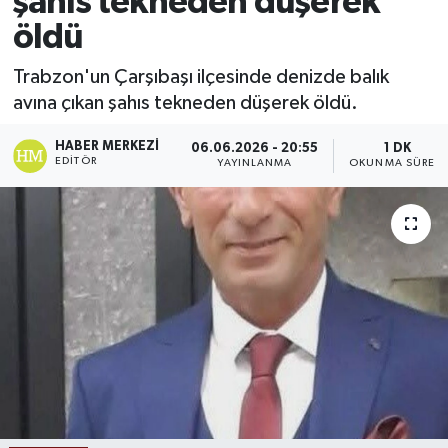
şahıs tekneden düşerek
öldü
Ekonomi
Trabzon'un Çarşıbaşı ilçesinde denizde balık
Sağlık
avına çıkan şahıs tekneden düşerek öldü.
Tokat Haber
HABER MERKEZI
06.06.2026 - 20:55
1 DK
EDITÖR
YAYINLANMA
OKUNMA SÜRESI