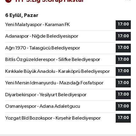
6 Eylül, Pazar
Yeni Malatyaspor - Karaman FK
17:00
Adanaspor - Niğde Belediyesispor
17:00
Ağrı 1970 - Talasgücü Belediyespor
17:00
Bitlis Özgüzelderespor - Silifke Belediyespor
17:00
Kırıkkale Büyük Anadolu - Karaköprü Belediyespor
17:00
Yeni Mersin Idmanyurdu - Mazıdağı Fosfatspor
17:00
Diyarbekirspor - Yeşilyurt Belediyespor
17:00
Osmaniyespor - Adana Adaletgucu
17:00
Yozgat Bld Bozokspor - Kırşehir Belediyespor
17:00