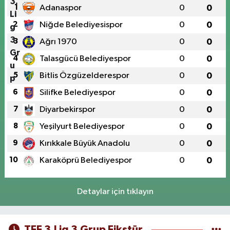
1
Adanaspor
0
0
2
Niğde Belediyesispor
0
0
3
Ağrı 1970
0
0
4
Talasgücü Belediyespor
0
0
5
Bitlis Özgüzelderespor
0
0
6
Silifke Belediyespor
0
0
7
Diyarbekirspor
0
0
8
Yeşilyurt Belediyespor
0
0
9
Kırıkkale Büyük Anadolu
0
0
10
Karaköprü Belediyespor
0
0
Detaylar için tıklayın
TFF 3.Lig 3.Grup Fikstür