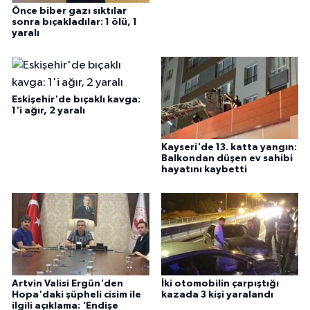
Önce biber gazı sıktılar
sonra bıçakladılar: 1 ölü, 1
yaralı
Eskişehir'de bıçaklı kavga:
1'i ağır, 2 yaralı
Kayseri'de 13. katta yangın:
Balkondan düşen ev sahibi
hayatını kaybetti
Artvin Valisi Ergün'den
İki otomobilin çarpıştığı
Hopa'daki şüpheli cisim ile
kazada 3 kişi yaralandı
ilgili açıklama: 'Endişe