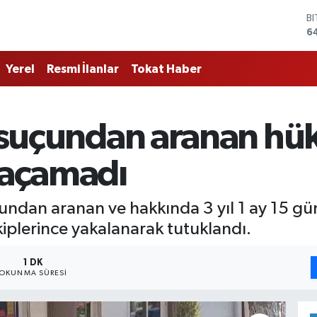
B
6
D
4
Yerel
Resmi İlanlar
Tokat Haber
E
5
S
6
k' suçundan aranan h
G
6
B
açamadı
1
uçundan aranan ve hakkında 3 yıl 1 ay 15 gü
plerince yakalanarak tutuklandı.
1 DK
OKUNMA SÜRESI