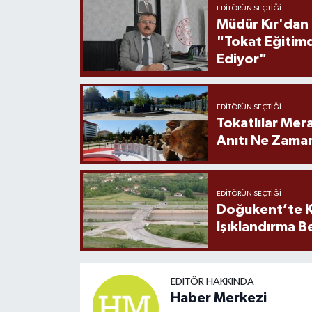
EDITÖRÜN SEÇTIĞI
Müdür Kır'dan
"Tokat Eğitim
Ediyor"
EDITÖRÜN SEÇTIĞI
Tokatlılar Mera
Anıtı Ne Zaman
EDITÖRÜN SEÇTIĞI
Doğukent’te K
Işıklandırma B
EDITÖR HAKKINDA
Haber Merkezi