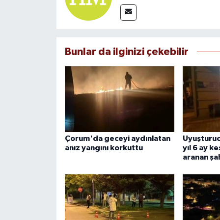
Bunlar da ilginizi çekebilir
Çorum'da geceyi aydınlatan
Uyuşturuc
anız yangını korkuttu
yıl 6 ay k
aranan şa