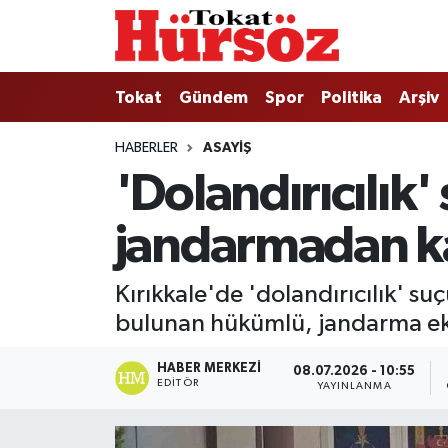
Tokat
Nöbetçi Eczaneler
Tokat
Gündem
Spor
Politika
Arşiv
Türkiye Gündemi
Hava Durumu
HABERLER
ASAYIŞ
'Dolandırıcılı
Gündem
Tokat Namaz Vakitleri
jandarmadan k
Asayiş
Trafik Durumu
Spor
Süper Lig Puan Durumu ve Fikstür
Kırıkkale'de 'dolandırıcılık' s
bulunan hükümlü, jandarma eki
Politika
Tüm Manşetler
HABER MERKEZI
08.07.2026 - 10:55
Tokat Spor
Son Dakika Haberleri
EDITÖR
YAYINLANMA
Eğitim
Haber Arşivi