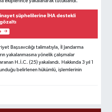
a ekiplerince yakalanarak tutuklandı.
inayet şüphelilerine İHA destekli
gözaltı
e
iyet Başsavcılığı talimatıyla, İl Jandarma
rın yakalanmasına yönelik çalışmalar
aranan H.İ.C. (25) yakalandı. Hakkında 3 yıl 1
unduğu belirlenen hükümlü, işlemlerinin