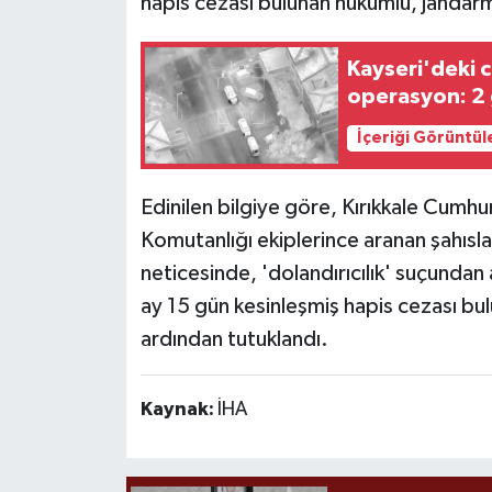
hapis cezası bulunan hükümlü, jandarm
Kayseri'deki c
operasyon: 2 
İçeriği Görüntül
Edinilen bilgiye göre, Kırıkkale Cumhur
Komutanlığı ekiplerince aranan şahısla
neticesinde, 'dolandırıcılık' suçundan 
ay 15 gün kesinleşmiş hapis cezası bul
ardından tutuklandı.
Kaynak:
İHA