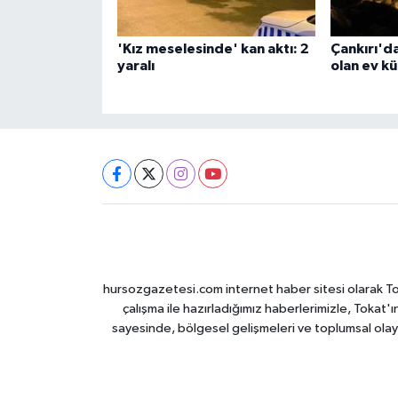
'Kız meselesinde' kan aktı: 2
Çankırı'da
yaralı
olan ev k
hursozgazetesi.com internet haber sitesi olarak Tokat
çalışma ile hazırladığımız haberlerimizle, Tokat'ın
sayesinde, bölgesel gelişmeleri ve toplumsal olayl