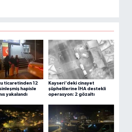
u ticaretinden 12
Kayseri'deki cinayet
esinleşmiş hapisle
şüphelilerine İHA destekli
hıs yakalandı
operasyon: 2 gözaltı